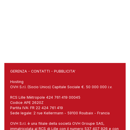
GERENZA
-
CONTATTI
-
PUBBLICITA'
Hosting
OVH S.r.l. (Socio Unico) Capitale Sociale €. 50 000 000 i.v.
RCS Lille Mètropole 424 761 419 00045
Codice APE 2620Z
Partita IVA: FR 22 424 761 419
Sede legale: 2 rue Kellermann - 59100 Roubaix - Francia
OVH S.r.l. è una filiale della società OVH Groupe SAS,
immatricolata al RCS di Lille con il numero 537 407 926 e con