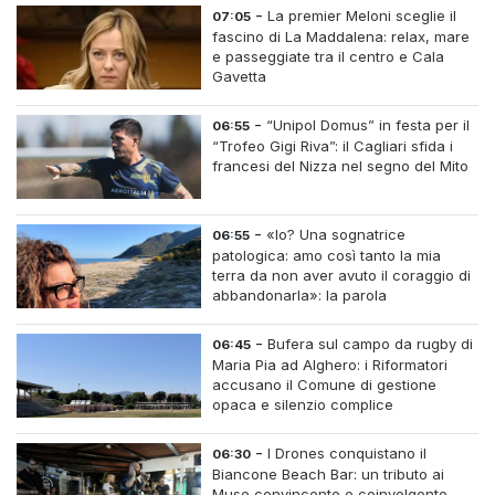
-
La premier Meloni sceglie il
07:05
fascino di La Maddalena: relax, mare
e passeggiate tra il centro e Cala
Gavetta
-
“Unipol Domus” in festa per il
06:55
“Trofeo Gigi Riva”: il Cagliari sfida i
francesi del Nizza nel segno del Mito
-
«Io? Una sognatrice
06:55
patologica: amo così tanto la mia
terra da non aver avuto il coraggio di
abbandonarla»: la parola
all'imprenditrice Sabrina Caredda
-
Bufera sul campo da rugby di
06:45
Maria Pia ad Alghero: i Riformatori
accusano il Comune di gestione
opaca e silenzio complice
-
I Drones conquistano il
06:30
Biancone Beach Bar: un tributo ai
Muse convincente e coinvolgente