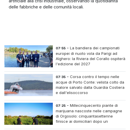
artificiale alla crisi industriale, osservando la quotidianità
delle fabbriche e delle comunità locali.
-
La bandiera dei campionati
07:55
europei di nuoto vola da Parigi ad
Alghero: la Riviera del Corallo ospiterà
l'edizione del 2027
-
Corsa contro il tempo nelle
07:35
acque di Porto Conte: velista colto da
malore salvato dalla Guardia Costiera
e dall'elisoccorso
-
Millecinquecento piante di
07:25
marijuana nascoste nelle campagne
di Orgosolo: cinquantasettenne
finisce ai domiciliari dopo un
inseguimento tra i cespugli