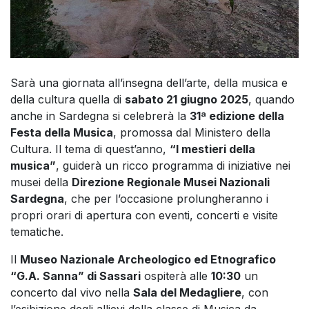
Sarà una giornata all’insegna dell’arte, della musica e
della cultura quella di
sabato 21 giugno 2025
, quando
anche in Sardegna si celebrerà la
31ª edizione della
Festa della Musica
, promossa dal Ministero della
Cultura. Il tema di quest’anno,
“I mestieri della
musica”
, guiderà un ricco programma di iniziative nei
musei della
Direzione Regionale Musei Nazionali
Sardegna
, che per l’occasione prolungheranno i
propri orari di apertura con eventi, concerti e visite
tematiche.
Il
Museo Nazionale Archeologico ed Etnografico
“G.A. Sanna” di Sassari
ospiterà alle
10:30
un
concerto dal vivo nella
Sala del Medagliere
, con
l’esibizione degli allievi della classe di Musica da