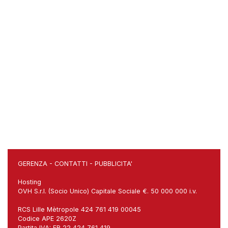
GERENZA
-
CONTATTI
-
PUBBLICITA'
Hosting
OVH S.r.l. (Socio Unico) Capitale Sociale €. 50 000 000 i.v.
RCS Lille Mètropole 424 761 419 00045
Codice APE 2620Z
Partita IVA: FR 22 424 761 419