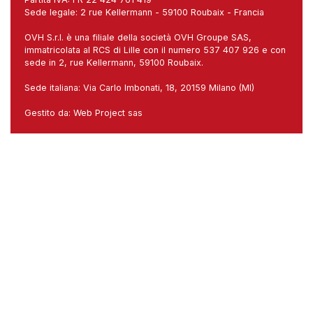
Sede legale: 2 rue Kellermann - 59100 Roubaix - Francia
OVH S.r.l. è una filiale della società OVH Groupe SAS,
immatricolata al RCS di Lille con il numero 537 407 926 e con
sede in 2, rue Kellermann, 59100 Roubaix.
Sede italiana: Via Carlo Imbonati, 18, 20159 Milano (MI)
Gestito da:
Web Project sas