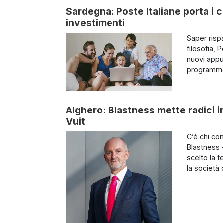
Sardegna: Poste Italiane porta i c
investimenti
Saper risp
filosofia, 
nuovi appun
programma 
Alghero: Blastness mette radici 
Vuit
C’è chi co
Blastness 
scelto la t
la società c