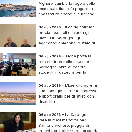
Alghero cambia le regole della
tassa sui rifiuti e fa pagare la
spazzatura anche alle barche -
Le tariffe e il calcolo
-
Il caldo estremo
06 ago 2026
brucia i pascoli e svuota gli
alveari in Sardegna: gli
agricoltori chiedono lo stato di
calamità
-
Terna porta la
06 ago 2026
rete elettrica nelle scuole della
Sardegna: oltre duecento
studenti in cattedra per la
transizione energetica
-
L'Esercito apre la
06 ago 2026
sua spiaggia al Poetto: ingresso
e sport gratis per gli atleti con
disabilità
-
La Sardegna
06 ago 2026
vara la maxi manovra per
Sanità e welfare: pioggia di
milioni per stabilizzare i precari,