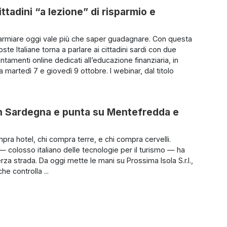
ittadini “a lezione” di risparmio e
armiare oggi vale più che saper guadagnare. Con questa
Poste Italiane torna a parlare ai cittadini sardi con due
tamenti online dedicati all’educazione finanziaria, in
martedì 7 e giovedì 9 ottobre. I webinar, dal titolo
in Sardegna e punta su Mentefredda e
mpra hotel, chi compra terre, e chi compra cervelli.
— colosso italiano delle tecnologie per il turismo — ha
erza strada. Da oggi mette le mani su Prossima Isola S.r.l.,
he controlla ...