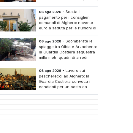
pagare i medici nei piccoli
tri e assumere infermieri fissi nelle case di riposo.
-
Scatta il
06 ago 2026
pagamento per i consiglieri
comunali di Alghero: novanta
euro a seduta per le riunioni di
luglio
-
Sgomberate le
06 ago 2026
spiagge tra Olbia e Arzachena:
la Guardia Costiera sequestra
mille metri quadri di arredi
abusivi
-
Lavoro sui
06 ago 2026
pescherecci ad Alghero: la
Guardia Costiera convoca i
candidati per un posto da
mozzo