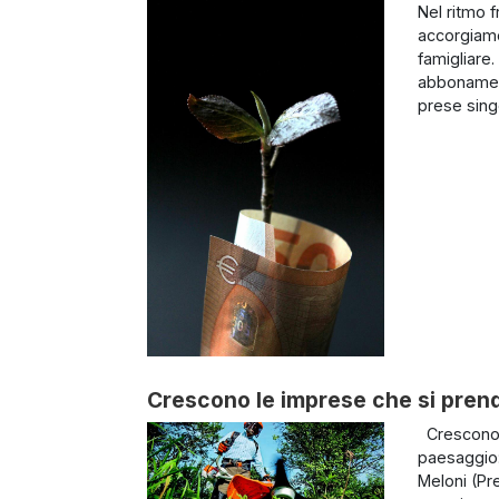
Nel ritmo f
accorgiamo
famigliare.
abbonament
prese sing
Crescono le imprese che si pren
Crescono l
paesaggio: 
Meloni (Pr