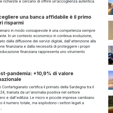
e richieste e cercano di offrire un’accoglienza autentica.
egliere una banca affidabile è il primo
ri risparmi
l denaro in modo consapevole è una competenza sempre
ante. In un contesto economico in continua evoluzione,
ato dalla diffusione dei servizi digitali, dall'attenzione alla
one finanziaria e dalla necessità di proteggere i propri
l'educazione finanziaria rappresenta uno strumento
.
ost-pandemia: +10,9% di valore
 nazionale
di Confartigianato certifica il primato della Sardegna tra il
024, trainata da un'anomalia positiva nel settore
iero e dall'edilizia. Le micro e piccole imprese cambiano
alo il numero totale, ma esplodono i settori legati a
..