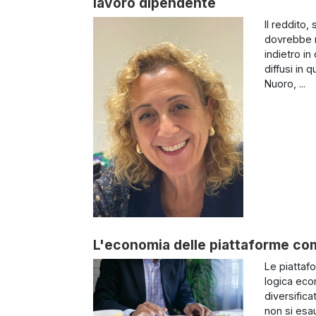
lavoro dipendente
Il reddito,
dovrebbe r
indietro in
diffusi in
Nuoro, ...
L'economia delle piattaforme co
Le piattaf
logica econ
diversifica
non si esa