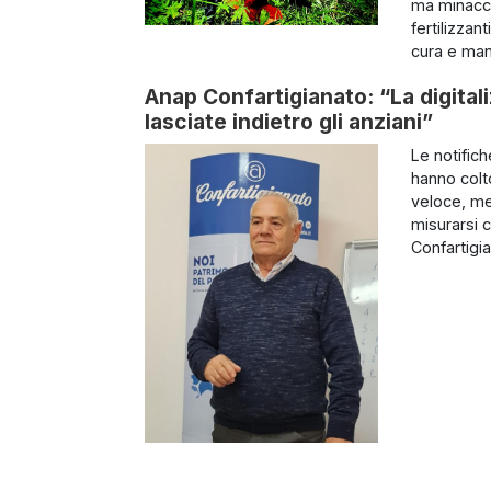
ma minacci
fertilizza
cura e man
Anap Confartigianato: “La digital
lasciate indietro gli anziani”
Le notifich
hanno colt
veloce, me
misurarsi 
Confartigi