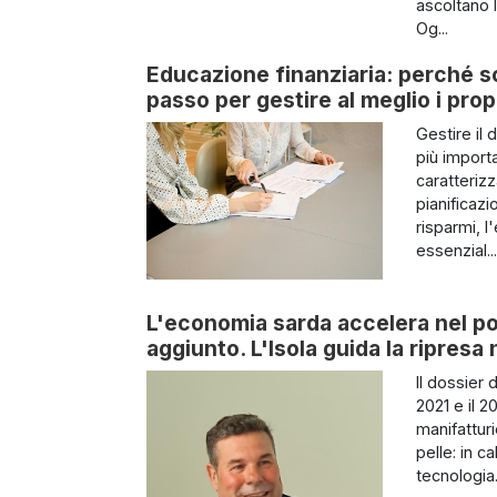
ascoltano l
Og...
Educazione finanziaria: perché sc
passo per gestire al meglio i prop
Gestire i
più import
caratterizz
pianificazi
risparmi, 
essenzial..
L'economia sarda accelera nel p
aggiunto. L'Isola guida la ripresa
Il dossier 
2021 e il 2
manifattur
pelle: in c
tecnologia.