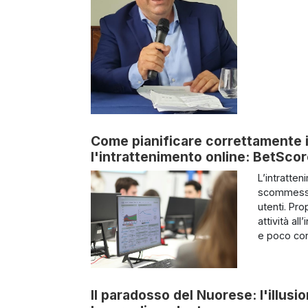
Come pianificare correttamente i
l'intrattenimento online: BetSco
L’intratten
scommesse 
utenti. Pr
attività al
e poco con
Il paradosso del Nuorese: l'illusio