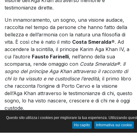
visione dell’Aga Khan attraverso memorie e
testimonianze dirette.
Un innamoramento, un sogno, una visione audace,
raccolta nel tempo da persone che hanno fatto della
bellezza e dell’armonia con la natura una filosofia di
vita. È così che è nato il mito
Costa Smeralda®
. Ad
accendere la scintilla, il principe Karim Aga Khan IV, a
cui l’autore
Fausto Farinelli
, nell’anno della sua
scomparsa, rende omaggio con
Costa Smeralda®. Il
sogno del principe Aga Khan attraverso il racconto di
chi lo ha vissuto e ne custodisce l’eredità
, il primo libro
che racconta l’origine di Porto Cervo e la visione
dell’Aga Khan attraverso le testimonianze di chi, questo
sogno, lo ha visto nascere, crescere e di chi ne è oggi
custode.
Questo sito utilizza i cookies per migliorare la tua esperienza. Utilizzando quest
Un mosaico di storie ed emozioni, che ripercorre i
Ho capito
Informativa sui cookie
passaggi chiave del progetto
Costa Smeralda®
,
partendo da un’intervista del Principe uscita nel 1987