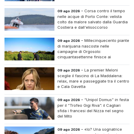
-
Corsa contro il tempo
09 ago 2026
nelle acque di Porto Conte: velista
colto da malore salvato dalla Guardia
Costiera e dall'elisoccorso
-
Millecinquecento piante
09 ago 2026
di marijuana nascoste nelle
campagne di Orgosolo:
cinquantasettenne finisce ai
domiciliari dopo un inseguimento tra i
cespugli
-
La premier Meloni
09 ago 2026
sceglie il fascino di La Maddalena:
relax, mare e passeggiate tra il centro
e Cala Gavetta
-
“Unipol Domus” in festa
09 ago 2026
per il “Trofeo Gigi Riva”: il Cagliari
sfida i francesi del Nizza nel segno
del Mito
-
«Io? Una sognatrice
09 ago 2026