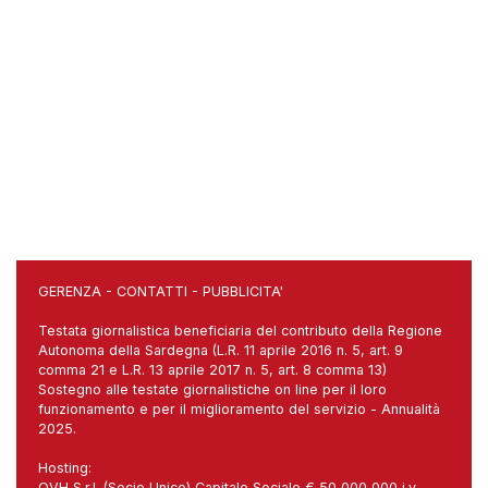
GERENZA
-
CONTATTI
-
PUBBLICITA'
Testata giornalistica beneficiaria del contributo della Regione
Autonoma della Sardegna (L.R. 11 aprile 2016 n. 5, art. 9
comma 21 e L.R. 13 aprile 2017 n. 5, art. 8 comma 13)
Sostegno alle testate giornalistiche on line per il loro
funzionamento e per il miglioramento del servizio - Annualità
2025.
Hosting:
OVH S.r.l. (Socio Unico) Capitale Sociale € 50 000 000 i.v.