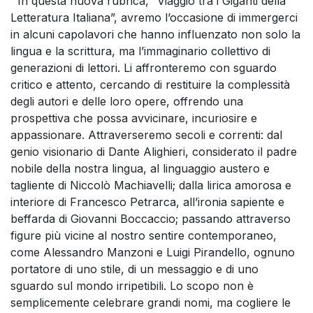
In questa nuova rubrica, “Viaggio tra i Giganti della
Letteratura Italiana”, avremo l’occasione di immergerci
in alcuni capolavori che hanno influenzato non solo la
lingua e la scrittura, ma l’immaginario collettivo di
generazioni di lettori. Li affronteremo con sguardo
critico e attento, cercando di restituire la complessità
degli autori e delle loro opere, offrendo una
prospettiva che possa avvicinare, incuriosire e
appassionare. Attraverseremo secoli e correnti: dal
genio visionario di Dante Alighieri, considerato il padre
nobile della nostra lingua, al linguaggio austero e
tagliente di Niccolò Machiavelli; dalla lirica amorosa e
interiore di Francesco Petrarca, all’ironia sapiente e
beffarda di Giovanni Boccaccio; passando attraverso
figure più vicine al nostro sentire contemporaneo,
come Alessandro Manzoni e Luigi Pirandello, ognuno
portatore di uno stile, di un messaggio e di uno
sguardo sul mondo irripetibili. Lo scopo non è
semplicemente celebrare grandi nomi, ma cogliere le