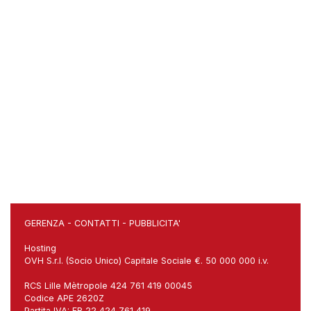
GERENZA
-
CONTATTI
-
PUBBLICITA'
Hosting
OVH S.r.l. (Socio Unico) Capitale Sociale €. 50 000 000 i.v.
RCS Lille Mètropole 424 761 419 00045
Codice APE 2620Z
Partita IVA: FR 22 424 761 419