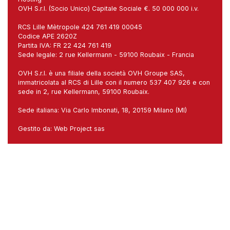
OVH S.r.l. (Socio Unico) Capitale Sociale €. 50 000 000 i.v.
RCS Lille Mètropole 424 761 419 00045
Codice APE 2620Z
Partita IVA: FR 22 424 761 419
Sede legale: 2 rue Kellermann - 59100 Roubaix - Francia
OVH S.r.l. è una filiale della società OVH Groupe SAS,
immatricolata al RCS di Lille con il numero 537 407 926 e con
sede in 2, rue Kellermann, 59100 Roubaix.
Sede italiana: Via Carlo Imbonati, 18, 20159 Milano (MI)
Gestito da:
Web Project sas