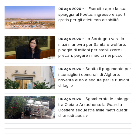
-
L'Esercito apre la sua
06 ago 2026
spiaggia al Poetto: ingresso e sport
gratis per gli atleti con disabilità
-
La Sardegna vara la
06 ago 2026
maxi manovra per Sanità e welfare:
pioggia di milioni per stabilizzare i
precari, pagare i medici nei piccoli
centri e assumere infermieri fissi nelle
case di riposo.
-
Scatta il pagamento per
06 ago 2026
i consiglieri comunali di Alghero:
novanta euro a seduta per le riunioni
di luglio
-
Sgomberate le spiagge
06 ago 2026
tra Olbia e Arzachena: la Guardia
Costiera sequestra mille metri quadri
di arredi abusivi