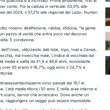
 Poi qualcosa si è incrinato. Prima lentamente, fino al
er cento. Poi la caduta in verticale: 63,9% alle
e del 2024, il 37,2% alle regionali del Lazio. Numeri
lito rosario: disaffezione, rabbia, sfiducia, “la gente
cen
 un pezzo di verità che entra poco nel discorso
elta. È condizione.
ell’Unsic, utilizzando dati Istat, Inps, Inail e Censis,
vecchia, ma invecchia male. L’indice di vecchiaia dal
tà media è salita da 41,9 a 46,8 anni, nonostante
i over 65 erano il 18,7%; oggi sono il 24,7% e
ttorale.
ultrasessantacinquenni sono passati dal 16,1 al
. L’età media sfiora i 50 anni. E nelle aree interne si
porti scarsi, servizi che arrancano. Dove anche un
esa, raggiungere un seggio può essere impossibile.