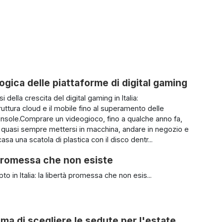
gica delle piattaforme di digital gaming
si della crescita del digital gaming in Italia:
truttura cloud e il mobile fino al superamento delle
nsole.Comprare un videogioco, fino a qualche anno fa,
a quasi sempre mettersi in macchina, andare in negozio e
casa una scatola di plastica con il disco dentr...
à promessa che non esiste
to in Italia: la libertà promessa che non esis...
ima di scegliere le sedute per l'estate