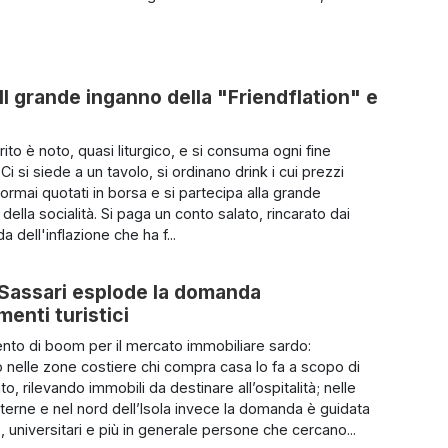
Il grande inganno della "Friendflation" e
 rito è noto, quasi liturgico, e si consuma ogni fine
Ci si siede a un tavolo, si ordinano drink i cui prezzi
rmai quotati in borsa e si partecipa alla grande
ella socialità. Si paga un conto salato, rincarato dai
da dell'inflazione che ha f...
 Sassari esplode la domanda
menti turistici
to di boom per il mercato immobiliare sardo:
o nelle zone costiere chi compra casa lo fa a scopo di
o, rilevando immobili da destinare all’ospitalità; nelle
nterne e nel nord dell’Isola invece la domanda è guidata
, universitari e più in generale persone che cercano...