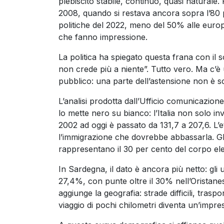
plebiscito stabile, continuo, quasi naturale.
2008, quando si restava ancora sopra l’80 p
politiche del 2022, meno del 50% alle europe
che fanno impressione.
La politica ha spiegato questa frana con il so
non crede più a niente”. Tutto vero. Ma c’è
pubblico: una parte dell’astensione non è sc
L’analisi prodotta dall’Ufficio comunicazione d
lo mette nero su bianco: l’Italia non solo in
2002 ad oggi è passato da 131,7 a 207,6. L’e
l’immigrazione che dovrebbe abbassarla. Gl
rappresentano il 30 per cento del corpo ele
In Sardegna, il dato è ancora più netto: gli 
27,4%, con punte oltre il 30% nell’Oristanese
aggiunge la geografia: strade difficili, tras
viaggio di pochi chilometri diventa un’impr