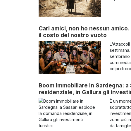
Cari amici, non ho nessun amico. 
il costo del nostro vuoto
L'AttaccoIl
settimana. 
sembrano o
commedia d
colpi di co
Boom immobiliare in Sardegna: a
residenziale, in Gallura gli investi
È un momen
soprattutt
investiment
zone più i
da famiglie