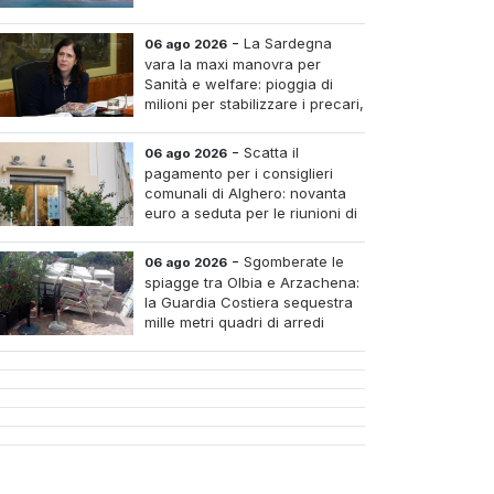
-
La Sardegna
06 ago 2026
vara la maxi manovra per
Sanità e welfare: pioggia di
milioni per stabilizzare i precari,
pagare i medici nei piccoli
tri e assumere infermieri fissi nelle case di riposo.
-
Scatta il
06 ago 2026
pagamento per i consiglieri
comunali di Alghero: novanta
euro a seduta per le riunioni di
luglio
-
Sgomberate le
06 ago 2026
spiagge tra Olbia e Arzachena:
la Guardia Costiera sequestra
mille metri quadri di arredi
abusivi