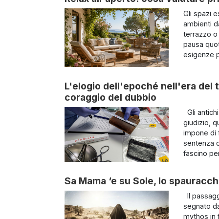
Gli spazi 
ambienti d
terrazzo o
pausa quot
esigenze pr
L'elogio dell'epoché nell'era del 
coraggio del dubbio
Gli antich
giudizio, q
impone di 
sentenza d
fascino per
Sa Mama ‘e su Sole, lo spauracchi
Il passagg
segnato da
mythos in f