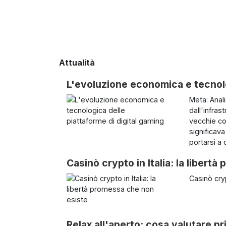
Attualità
L'evoluzione economica e tecnolo
Meta: Anali
dall'infras
vecchie co
significav
portarsi a 
Casinò crypto in Italia: la libert
Casinò cryp
Relax all'aperto: cosa valutare pr