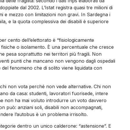
 delle fragilità: secondo i dati Inps elaborati da
oppiate dal 2002. L’Istat registra quasi tre milioni di
lioni e mezzo con limitazioni non gravi. In Sardegna i
ila, e la quota complessiva dei disabili è superiore
 per cento dell’elettorato è “fisiologicamente
ni fisiche o isolamento. È una percentuale che cresce
 pesa soprattutto nei territori più fragili. Non
ei venti punti che mancano non vengono dagli ospedali
 del fenomeno che di solito viene liquidata con
’è chi non vota perché non vede alternative. Chi non
no da casa: studenti, lavoratori fuorisede, intere
e non ha mai voluto introdurre un voto davvero
on può: anziani soli, disabili non accompagnati,
endere l’autobus è un problema irrisolto.
ategorie dentro un unico calderone: “astensione”. E