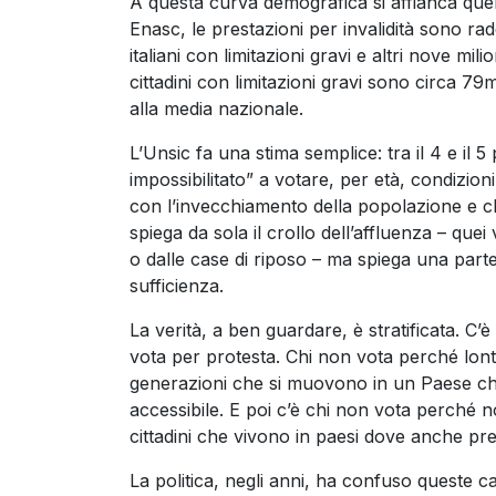
A questa curva demografica si affianca quella
Enasc, le prestazioni per invalidità sono radd
italiani con limitazioni gravi e altri nove mi
cittadini con limitazioni gravi sono circa 79m
alla media nazionale.
L’Unsic fa una stima semplice: tra il 4 e il 5
impossibilitato” a votare, per età, condizio
con l’invecchiamento della popolazione e che
spiega da sola il crollo dell’affluenza – qu
o dalle case di riposo – ma spiega una parte
sufficienza.
La verità, a ben guardare, è stratificata. C
vota per protesta. Chi non vota perché lonta
generazioni che si muovono in un Paese ch
accessibile. E poi c’è chi non vota perché n
cittadini che vivono in paesi dove anche pr
La politica, negli anni, ha confuso queste c