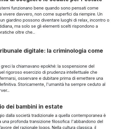
esterni funzionano bene quando sono pensati come
a vivere davvero, non come superfici da riempire. Un
 un giardino possono diventare luoghi di relax, incontro o
idiana, ma solo se gli elementi scelti rispondono a
atiche oltre che...
tribunale digitale: la criminologia come
i greci la chiamavano epokhé: la sospensione del
uel rigoroso esercizio di prudenza intellettuale che
fermarsi, osservare e dubitare prima di emettere una
efinitiva. Storicamente, l'umanità ha sempre ceduto al
ver...
o dei bambini in estate
io dalla società tradizionale a quella contemporanea è
 una profonda transizione filosofica: l'abbandono del
avore del razionale logos. Nella cultura classica, il