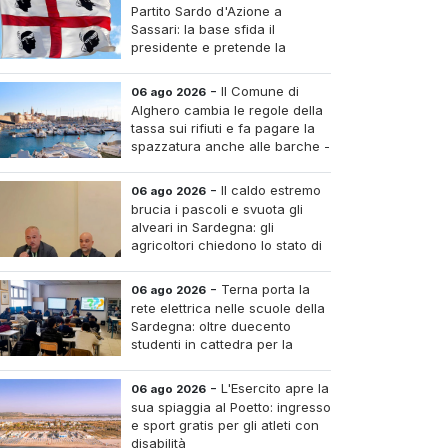
Partito Sardo d'Azione a
Sassari: la base sfida il
presidente e pretende la
convocazione del congresso
aordinario
-
Il Comune di
06 ago 2026
Alghero cambia le regole della
tassa sui rifiuti e fa pagare la
spazzatura anche alle barche -
Le tariffe e il calcolo
-
Il caldo estremo
06 ago 2026
brucia i pascoli e svuota gli
alveari in Sardegna: gli
agricoltori chiedono lo stato di
calamità
-
Terna porta la
06 ago 2026
rete elettrica nelle scuole della
Sardegna: oltre duecento
studenti in cattedra per la
transizione energetica
-
L'Esercito apre la
06 ago 2026
sua spiaggia al Poetto: ingresso
e sport gratis per gli atleti con
disabilità