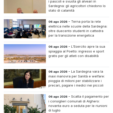
i pascoli e svuota gli alveari in
Sardegna: gli agricoltori chiedono lo
stato di calamità
-
Terna porta la rete
06 ago 2026
elettrica nelle scuole della Sardegna:
oltre duecento studenti in cattedra
per la transizione energetica
-
L'Esercito apre la sua
06 ago 2026
spiaggia al Poetto: ingresso e sport
gratis per gli atleti con disabilità
-
La Sardegna vara la
06 ago 2026
maxi manovra per Sanità e welfare:
pioggia di milioni per stabilizzare i
precari, pagare i medici nei piccoli
centri e assumere infermieri fissi nelle
case di riposo.
-
Scatta il pagamento per
06 ago 2026
i consiglieri comunali di Alghero:
novanta euro a seduta per le riunioni
di luglio