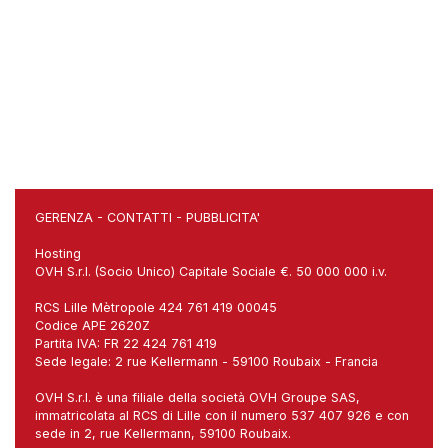
GERENZA
-
CONTATTI
-
PUBBLICITA'
Hosting
OVH S.r.l. (Socio Unico) Capitale Sociale €. 50 000 000 i.v.
RCS Lille Mètropole 424 761 419 00045
Codice APE 2620Z
Partita IVA: FR 22 424 761 419
Sede legale: 2 rue Kellermann - 59100 Roubaix - Francia
OVH S.r.l. è una filiale della società OVH Groupe SAS,
immatricolata al RCS di Lille con il numero 537 407 926 e con
sede in 2, rue Kellermann, 59100 Roubaix.