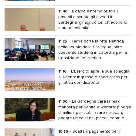
-
Il caldo estremo brucia i
11:40
pascoli e svuota gli alveari in
Sardegna: gli agricoltori chiedono lo
stato di calamità
-
Terna porta la rete elettrica
11:25
nelle scuole della Sardegna: oltre
duecento studenti in cattedra per la
transizione energetica
-
L'Esercito apre la sua spiaggia
11:10
al Poetto: ingresso e sport gratis per
gli atleti con disabilità
-
La Sardegna vara la maxi
11:00
manovra per Sanità e welfare: pioggia
di milioni per stabilizzare i precari,
pagare i medici nei piccoli centri e
assumere infermieri fissi nelle case di
riposo.
-
Scatta il pagamento per i
10:50