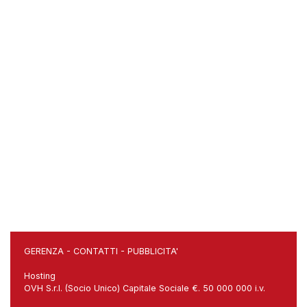
GERENZA
-
CONTATTI
-
PUBBLICITA'
Hosting
OVH S.r.l. (Socio Unico) Capitale Sociale €. 50 000 000 i.v.