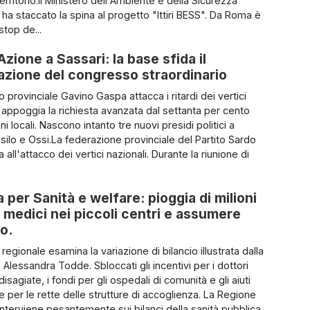
territorio.Il Ministero dell'Ambiente e della Sicurezza
 ha staccato la spina al progetto "Ittiri BESS". Da Roma è
stop de...
Azione a Sassari: la base sfida il
azione del congresso straordinario
io provinciale Gavino Gaspa attacca i ritardi dei vertici
e appoggia la richiesta avanzata dal settanta per cento
ni locali. Nascono intanto tre nuovi presidi politici a
silo e Ossi.La federazione provinciale del Partito Sardo
 all'attacco dei vertici nazionali. Durante la riunione di
per Sanità e welfare: pioggia di milioni
 i medici nei piccoli centri e assumere
so.
o regionale esamina la variazione di bilancio illustrata dalla
Alessandra Todde. Sbloccati gli incentivi per i dottori
disagiate, i fondi per gli ospedali di comunità e gli aiuti
ie per le rette delle strutture di accoglienza. La Regione
nterviene pesantemente sui bilanci della sanità pubblica