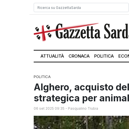
ATTUALITÀ
CRONACA
POLITICA
ECO
POLITICA
Alghero, acquisto del
strategica per animali
06 set 2025 09:35
-
Pasqualino Trubia