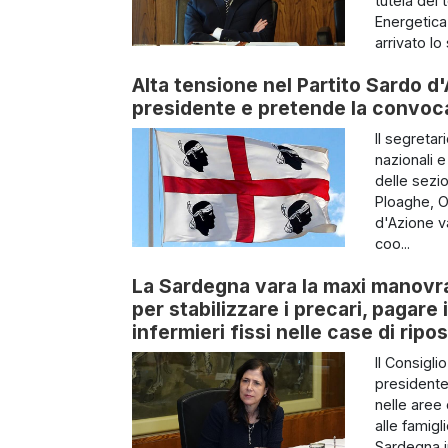
tutela del 
Energetica
arrivato lo 
Alta tensione nel Partito Sardo d'
presidente e pretende la convoc
Il segretar
nazionali 
delle sezio
Ploaghe, O
d'Azione va
coo...
La Sardegna vara la maxi manovra 
per stabilizzare i precari, pagare
infermieri fissi nelle case di ripo
Il Consigli
presidente 
nelle aree 
alle famigl
Sardegna i