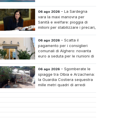
-
La Sardegna
06 ago 2026
vara la maxi manovra per
Sanità e welfare: pioggia di
milioni per stabilizzare i precari,
pagare i medici nei piccoli
tri e assumere infermieri fissi nelle case di riposo.
-
Scatta il
06 ago 2026
pagamento per i consiglieri
comunali di Alghero: novanta
euro a seduta per le riunioni di
luglio
-
Sgomberate le
06 ago 2026
spiagge tra Olbia e Arzachena:
la Guardia Costiera sequestra
mille metri quadri di arredi
abusivi