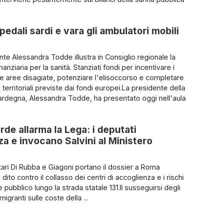
pedali sardi e vara gli ambulatori mobili
nte Alessandra Todde illustra in Consiglio regionale la
anziaria per la sanità. Stanziati fondi per incentivare i
le aree disagiate, potenziare l'elisoccorso e completare
e territoriali previste dai fondi europei.La presidente della
rdegna, Alessandra Todde, ha presentato oggi nell'aula
rde allarma la Lega: i deputati
 e invocano Salvini al Ministero
tari Di Rubba e Giagoni portano il dossier a Roma
 dito contro il collasso dei centri di accoglienza e i rischi
e pubblico lungo la strada statale 131.Il susseguirsi degli
migranti sulle coste della ...