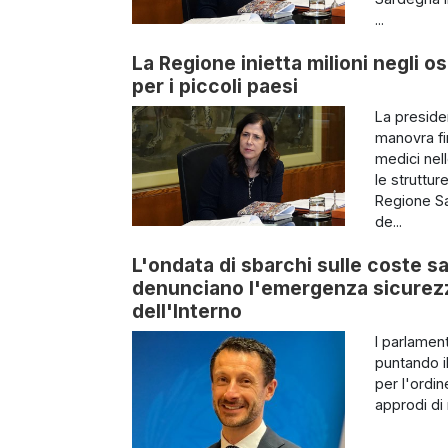
...
La Regione inietta milioni negli os
per i piccoli paesi
La preside
manovra fin
medici nel
le struttur
Regione Sa
de...
L'ondata di sbarchi sulle coste sa
denunciano l'emergenza sicurezza
dell'Interno
I parlamen
puntando il
per l'ordin
approdi di 