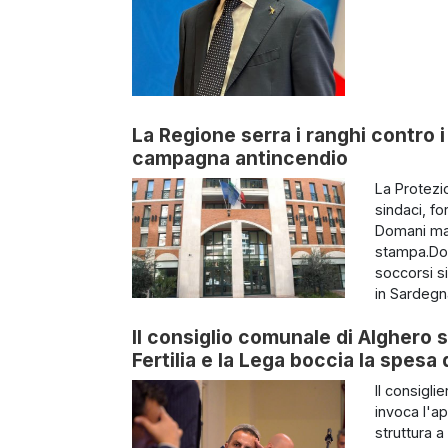
La Regione serra i ranghi contro i 
campagna antincendio
La Protezi
sindaci, fo
Domani matt
stampa.Dom
soccorsi si
in Sardegna
Il consiglio comunale di Alghero s
Fertilia e la Lega boccia la spes
Il consigl
invoca l'a
struttura a