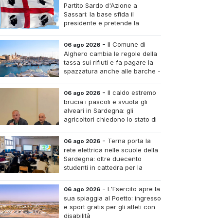
Partito Sardo d'Azione a
Sassari: la base sfida il
presidente e pretende la
convocazione del congresso
aordinario
-
Il Comune di
06 ago 2026
Alghero cambia le regole della
tassa sui rifiuti e fa pagare la
spazzatura anche alle barche -
Le tariffe e il calcolo
-
Il caldo estremo
06 ago 2026
brucia i pascoli e svuota gli
alveari in Sardegna: gli
agricoltori chiedono lo stato di
calamità
-
Terna porta la
06 ago 2026
rete elettrica nelle scuole della
Sardegna: oltre duecento
studenti in cattedra per la
transizione energetica
-
L'Esercito apre la
06 ago 2026
sua spiaggia al Poetto: ingresso
e sport gratis per gli atleti con
disabilità