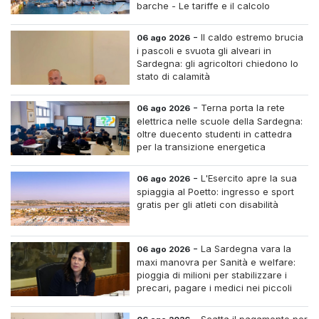
barche - Le tariffe e il calcolo
-
Il caldo estremo brucia
06 ago 2026
i pascoli e svuota gli alveari in
Sardegna: gli agricoltori chiedono lo
stato di calamità
-
Terna porta la rete
06 ago 2026
elettrica nelle scuole della Sardegna:
oltre duecento studenti in cattedra
per la transizione energetica
-
L'Esercito apre la sua
06 ago 2026
spiaggia al Poetto: ingresso e sport
gratis per gli atleti con disabilità
-
La Sardegna vara la
06 ago 2026
maxi manovra per Sanità e welfare:
pioggia di milioni per stabilizzare i
precari, pagare i medici nei piccoli
centri e assumere infermieri fissi nelle
case di riposo.
-
Scatta il pagamento per