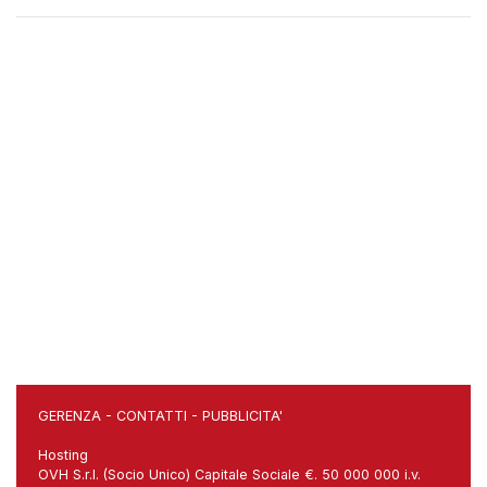
GERENZA
-
CONTATTI
-
PUBBLICITA'
Hosting
OVH S.r.l. (Socio Unico) Capitale Sociale €. 50 000 000 i.v.