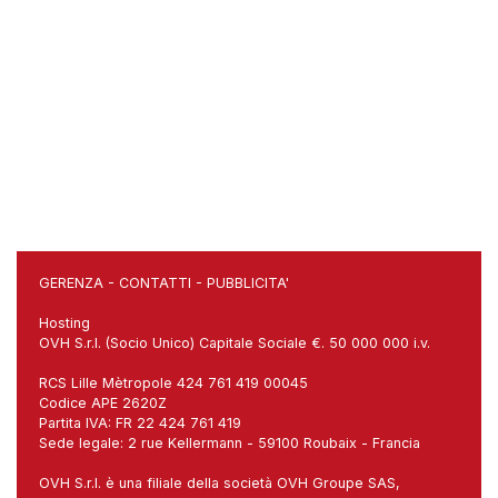
GERENZA
-
CONTATTI
-
PUBBLICITA'
Hosting
OVH S.r.l. (Socio Unico) Capitale Sociale €. 50 000 000 i.v.
RCS Lille Mètropole 424 761 419 00045
Codice APE 2620Z
Partita IVA: FR 22 424 761 419
Sede legale: 2 rue Kellermann - 59100 Roubaix - Francia
OVH S.r.l. è una filiale della società OVH Groupe SAS,