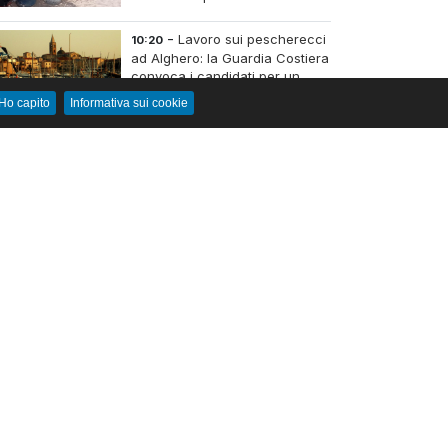
abusivi
-
Lavoro sui pescherecci
10:20
ad Alghero: la Guardia Costiera
convoca i candidati per un
posto da mozzo
Ho capito
Informativa sui cookie
-
Il maestrale spinge la
10:05
tavola contro gli scogli a
Cagliari: due ventenni dispersi
in mare trascorrono la notte
intrappolati alla Sella del
Diavolo
-
Il cuore dell'Andalusia
09:15
sbarca al Lido San Giovanni: il
"Sundaze Festival" si chiude
stasera al Summerbeach
Village con le danze dell'Aire
de Flamenco