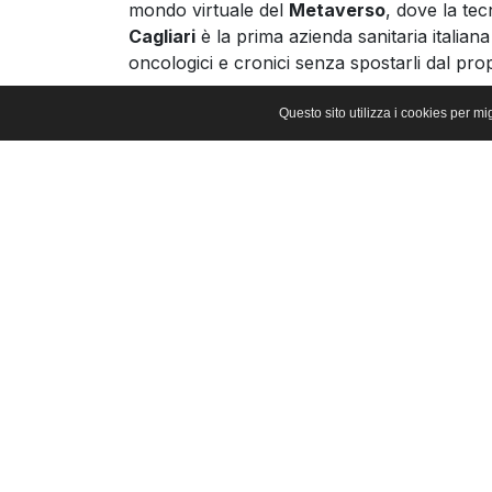
mondo virtuale del
Metaverso
, dove la tec
Cagliari
è la prima azienda sanitaria italiana
oncologici e cronici senza spostarli dal prop
Il servizio è stato inaugurato oggi al
San Gio
Questo sito utilizza i cookies per mi
quelli che cambiano la medicina. All’evento
straordinario dell’Aou,
Gabriele Finco
, dire
Fondazione Italia Digitale,
Fabrizio Meloni
,
Cristina Deidda
, referente del Day Service 
amministratore di Future.
L’iniziativa nasce dal lavoro congiunto tra l
Service di Cure Palliative e i Sistemi Informat
consulenze palliative a distanza
e la
Stan
quella reale già in funzione al San Giovanni 
Qui, nel mondo digitale, si può fare molto: p
sanitario elettronico o parlare con l’URP. M
La
Stanza Serena
è uno spazio che riprodu
Snoezelen
, sviluppato negli anni ’70 nei P