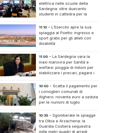
elettrica nelle scuole della
Sardegna: oltre duecento
studenti in cattedra per la
transizione energetica
-
L'Esercito apre la sua
11:10
spiaggia al Poetto: ingresso e
sport gratis per gli atleti con
disabilità
-
La Sardegna vara la
11:00
maxi manovra per Sanità e
welfare: pioggia di milioni per
stabilizzare i precari, pagare i
medici nei piccoli centri e
umere infermieri fissi nelle case di riposo.
-
Scatta il pagamento per
10:50
i consiglieri comunali di
Alghero: novanta euro a seduta
per le riunioni di luglio
-
Sgomberate le spiagge
10:35
tra Olbia e Arzachena: la
Guardia Costiera sequestra
mille metri quadri di arredi