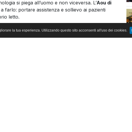
nologia si piega all’uomo e non viceversa. L’
Aou di
 a farlo: portare assistenza e sollievo ai pazienti
rio letto.
vanni di Dio
: un passo in avanti silenzioso, ma di
gliorare la tua esperienza. Utilizzando questo sito acconsenti all'uso dei cookies.
 erano presenti
Vincenzo Serra
, commissario
ttore sanitario,
Francesco Di Costanzo
della
 dirigente comunicazione e relazioni esterne,
Maria
di cure palliative, e
Andrea Marrucci
,
a struttura comunicazione e relazioni esterne, il Day
ivi dell’Aou. Due i servizi già attivi nel Metaverso: le
za Multisensoriale Serena
, trasposizione virtuale di
di Dio.
renotare visite, pagare ticket, accedere al fascicolo
a soprattutto, si può trovare sollievo.
ce luci, suoni, immagini e profumi del metodo
aesi Bassi per stimolare la percezione e ridurre stress