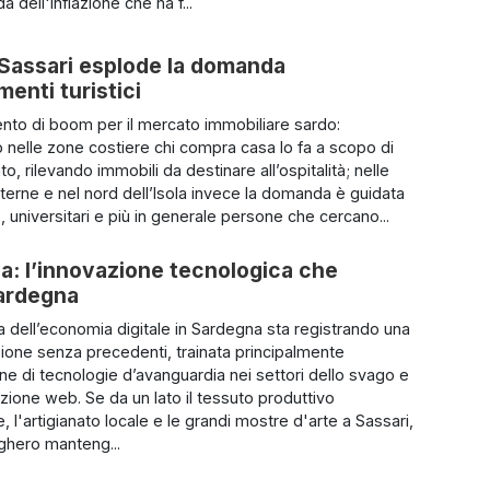
da dell'inflazione che ha f...
 Sassari esplode la domanda
menti turistici
to di boom per il mercato immobiliare sardo:
o nelle zone costiere chi compra casa lo fa a scopo di
o, rilevando immobili da destinare all’ospitalità; nelle
nterne e nel nord dell’Isola invece la domanda è guidata
, universitari e più in generale persone che cercano...
ola: l’innovazione tecnologica che
Sardegna
a dell’economia digitale in Sardegna sta registrando una
ione senza precedenti, trainata principalmente
one di tecnologie d’avanguardia nei settori dello svago e
azione web. Se da un lato il tessuto produttivo
e, l'artigianato locale e le grandi mostre d'arte a Sassari,
ghero manteng...