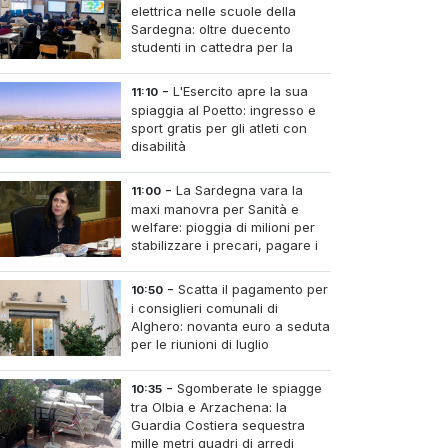
elettrica nelle scuole della
Sardegna: oltre duecento
studenti in cattedra per la
transizione energetica
-
L'Esercito apre la sua
11:10
spiaggia al Poetto: ingresso e
sport gratis per gli atleti con
disabilità
-
La Sardegna vara la
11:00
maxi manovra per Sanità e
welfare: pioggia di milioni per
stabilizzare i precari, pagare i
medici nei piccoli centri e
umere infermieri fissi nelle case di riposo.
-
Scatta il pagamento per
10:50
i consiglieri comunali di
Alghero: novanta euro a seduta
per le riunioni di luglio
-
Sgomberate le spiagge
10:35
tra Olbia e Arzachena: la
Guardia Costiera sequestra
mille metri quadri di arredi