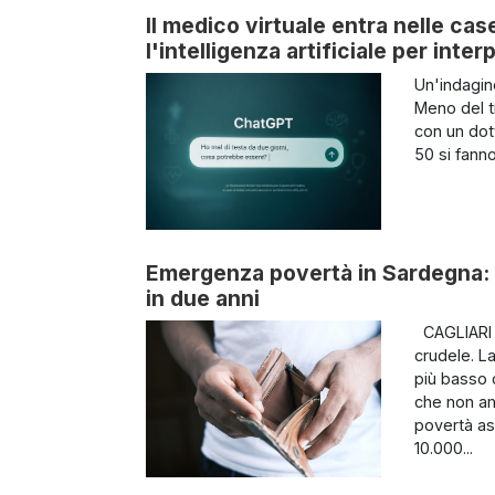
Il medico virtuale entra nelle case
l'intelligenza artificiale per inter
Un'indagine
Meno del tr
con un dott
50 si fanno
Emergenza povertà in Sardegna: 1
in due anni
CAGLIARI –
crudele. L
più basso d
che non amm
povertà ass
10.000...