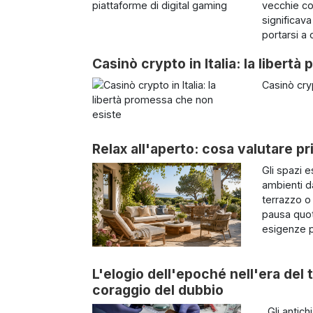
vecchie co
significav
portarsi a 
Casinò crypto in Italia: la libert
Casinò cryp
Relax all'aperto: cosa valutare pr
Gli spazi 
ambienti d
terrazzo o
pausa quot
esigenze pr
L'elogio dell'epoché nell'era del 
coraggio del dubbio
Gli antich