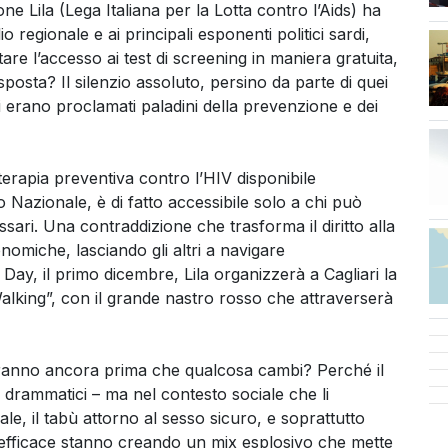
ne Lila (Lega Italiana per la Lotta contro l’Aids) ha
o regionale e ai principali esponenti politici sardi,
are l’accesso ai test di screening in maniera gratuita,
osta? Il silenzio assoluto, persino da parte di quei
si erano proclamati paladini della prevenzione e dei
erapia preventiva contro l’HIV disponibile
o Nazionale, è di fatto accessibile solo a chi può
ssari. Una contraddizione che trasforma il diritto alla
onomiche, lasciando gli altri a navigare
Day, il primo dicembre, Lila organizzerà a Cagliari la
 Walking”, con il grande nastro rosso che attraverserà
anno ancora prima che qualcosa cambi? Perché il
drammatici – ma nel contesto sociale che li
e, il tabù attorno al sesso sicuro, e soprattutto
odo efficace stanno creando un mix esplosivo che mette