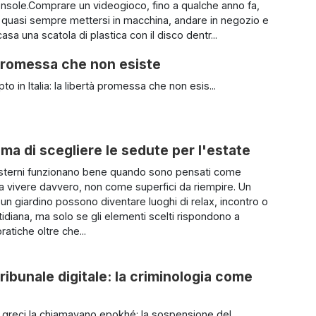
nsole.Comprare un videogioco, fino a qualche anno fa,
a quasi sempre mettersi in macchina, andare in negozio e
casa una scatola di plastica con il disco dentr...
à promessa che non esiste
to in Italia: la libertà promessa che non esis...
ima di scegliere le sedute per l'estate
esterni funzionano bene quando sono pensati come
a vivere davvero, non come superfici da riempire. Un
 un giardino possono diventare luoghi di relax, incontro o
idiana, ma solo se gli elementi scelti rispondono a
atiche oltre che...
tribunale digitale: la criminologia come
i greci la chiamavano epokhé: la sospensione del