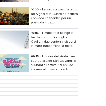
abusivi
-
Lavoro sui pescherecci
10:20
ad Alghero: la Guardia Costiera
convoca i candidati per un
posto da mozzo
-
Il maestrale spinge la
10:05
tavola contro gli scogli a
Cagliari: due ventenni dispersi
in mare trascorrono la notte
intrappolati alla Sella del
Diavolo
-
Il cuore dell'Andalusia
09:15
sbarca al Lido San Giovanni: il
"Sundaze Festival" si chiude
stasera al Summerbeach
Village con le danze dell'Aire
de Flamenco