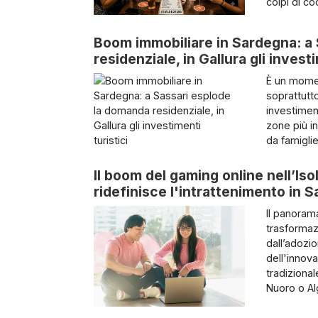
colpi di co
Boom immobiliare in Sardegna: a
residenziale, in Gallura gli investi
È un momen
soprattutt
investiment
zone più i
da famiglie
Il boom del gaming online nell’Is
ridefinisce l'intrattenimento in 
Il panoram
trasformaz
dall’adozi
dell'innov
tradizional
Nuoro o Al