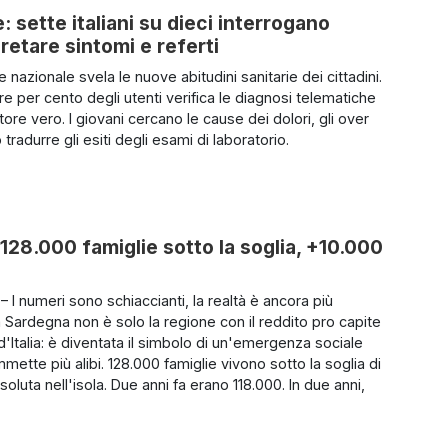
: sette italiani su dieci interrogano
pretare sintomi e referti
 nazionale svela le nuove abitudini sanitarie dei cittadini.
e per cento degli utenti verifica le diagnosi telematiche
ore vero. I giovani cercano le cause dei dolori, gli over
 tradurre gli esiti degli esami di laboratorio.
28.000 famiglie sotto la soglia, +10.000
 I numeri sono schiaccianti, la realtà è ancora più
a Sardegna non è solo la regione con il reddito pro capite
'Italia: è diventata il simbolo di un'emergenza sociale
ette più alibi. 128.000 famiglie vivono sotto la soglia di
oluta nell'isola. Due anni fa erano 118.000. In due anni,