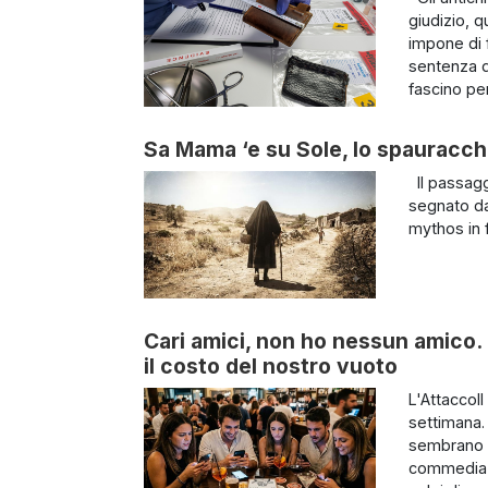
giudizio, q
impone di 
sentenza d
fascino per
Sa Mama ‘e su Sole, lo spauracchi
Il passagg
segnato da
mythos in f
Cari amici, non ho nessun amico. 
il costo del nostro vuoto
L'AttaccoIl
settimana. 
sembrano o
commedia d