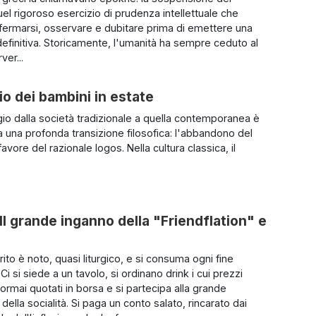
uel rigoroso esercizio di prudenza intellettuale che
fermarsi, osservare e dubitare prima di emettere una
efinitiva. Storicamente, l'umanità ha sempre ceduto al
ver...
o dei bambini in estate
io dalla società tradizionale a quella contemporanea è
 una profonda transizione filosofica: l'abbandono del
avore del razionale logos. Nella cultura classica, il
Il grande inganno della "Friendflation" e
 rito è noto, quasi liturgico, e si consuma ogni fine
Ci si siede a un tavolo, si ordinano drink i cui prezzi
rmai quotati in borsa e si partecipa alla grande
ella socialità. Si paga un conto salato, rincarato dai