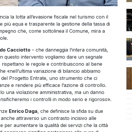
a la lotta all’evasione fiscale nel turismo con il
re più equa e trasparente la gestione della tassa di
n impegno che, come sottolinea il Comune, mira a
ole.
do Cacciotto
– che danneggia l’intera comunità,
Con questo intervento vogliamo dare un segnale
che rispettano le regole e contribuiscono al bene
che «nell’ultima variazione di bilancio abbiamo
 del Progetto Entrate, uno strumento che ci
nanze e rendere più efficace l’azione di controllo.
olo una violazione amministrativa, ma un danno
ensificheremo i controlli in modo serio e rigoroso».
nanze
Enrico Daga
, che definisce la sfida su due
to anche attraverso un contrasto incisivo alle
se per aumentare la qualità dei servizi che la città