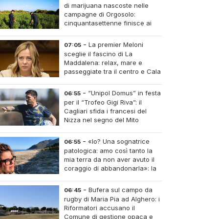
di marijuana nascoste nelle
campagne di Orgosolo:
cinquantasettenne finisce ai
domiciliari dopo un
inseguimento tra i cespugli
-
La premier Meloni
07:05
sceglie il fascino di La
Maddalena: relax, mare e
passeggiate tra il centro e Cala
Gavetta
-
“Unipol Domus” in festa
06:55
per il “Trofeo Gigi Riva”: il
Cagliari sfida i francesi del
Nizza nel segno del Mito
-
«Io? Una sognatrice
06:55
patologica: amo così tanto la
mia terra da non aver avuto il
coraggio di abbandonarla»: la
parola all'imprenditrice Sabrina
Caredda
-
Bufera sul campo da
06:45
rugby di Maria Pia ad Alghero: i
Riformatori accusano il
Comune di gestione opaca e