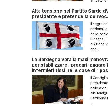
arrivato lo 
Alta tensione nel Partito Sardo d'
presidente e pretende la convoc
Il segretar
nazionali 
delle sezio
Ploaghe, O
d'Azione va
coo...
La Sardegna vara la maxi manovra 
per stabilizzare i precari, pagare
infermieri fissi nelle case di ripo
Il Consigli
presidente 
nelle aree 
alle famigl
Sardegna i
...