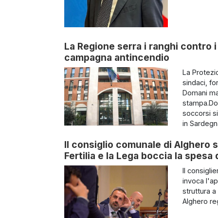
La Regione serra i ranghi contro i 
campagna antincendio
La Protezi
sindaci, fo
Domani matt
stampa.Dom
soccorsi si
in Sardegna
Il consiglio comunale di Alghero s
Fertilia e la Lega boccia la spes
Il consigl
invoca l'a
struttura a
Alghero reg