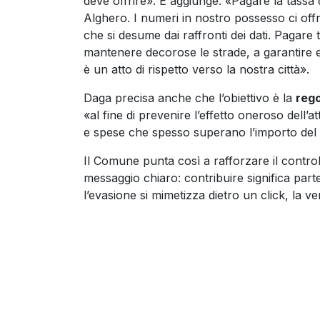
deve offrire». E aggiunge: «Pagare la tassa d
Alghero. I numeri in nostro possesso ci offr
che si desume dai raffronti dei dati. Pagare t
mantenere decorose le strade, a garantire e
è un atto di rispetto verso la nostra città».
Daga precisa anche che l’obiettivo è la
reg
«al fine di prevenire l’effetto oneroso dell’a
e spese che spesso superano l’importo del 
Il Comune punta così a rafforzare il control
messaggio chiaro: contribuire significa partec
l’evasione si mimetizza dietro un click, la v