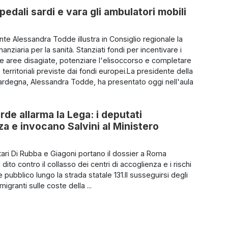
pedali sardi e vara gli ambulatori mobili
nte Alessandra Todde illustra in Consiglio regionale la
anziaria per la sanità. Stanziati fondi per incentivare i
le aree disagiate, potenziare l'elisoccorso e completare
e territoriali previste dai fondi europei.La presidente della
rdegna, Alessandra Todde, ha presentato oggi nell'aula
rde allarma la Lega: i deputati
 e invocano Salvini al Ministero
tari Di Rubba e Giagoni portano il dossier a Roma
 dito contro il collasso dei centri di accoglienza e i rischi
e pubblico lungo la strada statale 131.Il susseguirsi degli
migranti sulle coste della ...