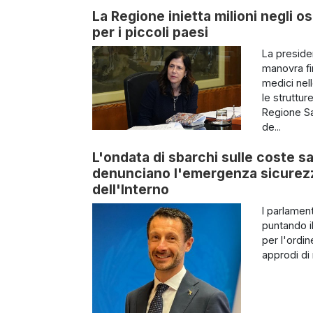
La Regione inietta milioni negli os
per i piccoli paesi
La preside
manovra fin
medici nel
le struttur
Regione Sa
de...
L'ondata di sbarchi sulle coste sa
denunciano l'emergenza sicurezza
dell'Interno
I parlamen
puntando il
per l'ordin
approdi di 