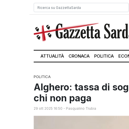
ATTUALITÀ
CRONACA
POLITICA
ECO
POLITICA
Alghero: tassa di sog
chi non paga
29 ott 2025 16:50
-
Pasqualino Trubia