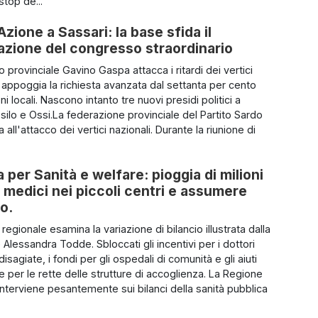
stop de...
Azione a Sassari: la base sfida il
azione del congresso straordinario
io provinciale Gavino Gaspa attacca i ritardi dei vertici
e appoggia la richiesta avanzata dal settanta per cento
ni locali. Nascono intanto tre nuovi presidi politici a
silo e Ossi.La federazione provinciale del Partito Sardo
 all'attacco dei vertici nazionali. Durante la riunione di
per Sanità e welfare: pioggia di milioni
 i medici nei piccoli centri e assumere
so.
o regionale esamina la variazione di bilancio illustrata dalla
Alessandra Todde. Sbloccati gli incentivi per i dottori
disagiate, i fondi per gli ospedali di comunità e gli aiuti
ie per le rette delle strutture di accoglienza. La Regione
nterviene pesantemente sui bilanci della sanità pubblica