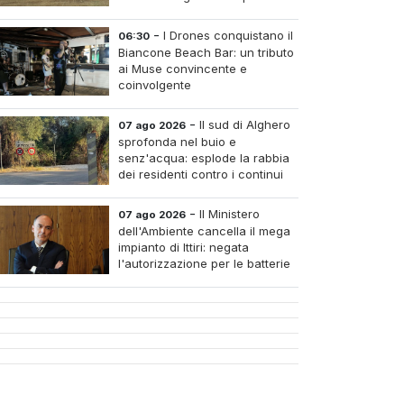
silenzio complice
-
I Drones conquistano il
06:30
Biancone Beach Bar: un tributo
ai Muse convincente e
coinvolgente
-
Il sud di Alghero
07 ago 2026
sprofonda nel buio e
senz'acqua: esplode la rabbia
dei residenti contro i continui
blackout
-
Il Ministero
07 ago 2026
dell'Ambiente cancella il mega
impianto di Ittiri: negata
l'autorizzazione per le batterie
di accumulo