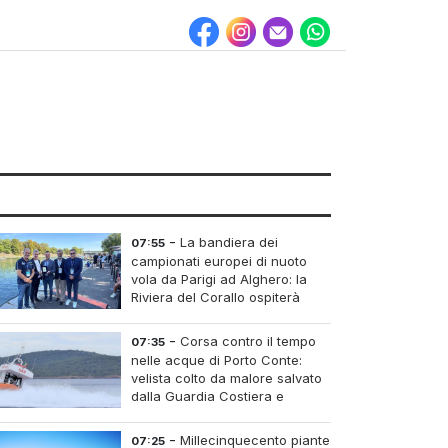
-
La bandiera dei
07:55
campionati europei di nuoto
vola da Parigi ad Alghero: la
Riviera del Corallo ospiterà
l'edizione del 2027
-
Corsa contro il tempo
07:35
nelle acque di Porto Conte:
velista colto da malore salvato
dalla Guardia Costiera e
dall'elisoccorso
-
Millecinquecento piante
07:25