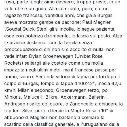
rosa, parte lunghissimo davvero, troppo presto, in un
volo che è un grido. Alla sua ruota, però, c'è un
ragazzo francese, ventidue anni, che già a Burgas
aveva mostrato gambe da padrone: Paul Magnier
(Soudal Quick-Step) gli si incolla, lo segue paziente,
esce con potenza dirompente, lo lascia sul posto. Alza
le braccia di slancio, con la felicità senza
preoccupazioni di chi non si è accorto di nulla: non
vede infatti Dylan Groenewegen (Unibet Rose
Rockets) saltargli alle costole come una molla
impazzita negli ultimi metri, ma il francese passa per
primo, sicuro. Seconda vittoria di tappa per lui dopo il
colpo di Burgas, tempo di tappa 4h06'42", media 42,6
km/h. Milan è secondo, Groenewegen terzo, poi
Mihkels, Malucelli, Blikra, Ackermann, Ballerini,
Andresen risalito col cuore, e Zanoncello a chiudere la
top ten. Silva, però, difende la Maglia Rosa: i 10" di
abbuono di Magnier non bastano a colmare lo
scartino della classifica generale, e l'uruguaiano della