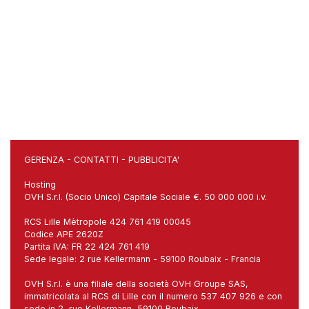
GERENZA
-
CONTATTI
-
PUBBLICITA'
Hosting
OVH S.r.l. (Socio Unico) Capitale Sociale €. 50 000 000 i.v.
RCS Lille Mètropole 424 761 419 00045
Codice APE 2620Z
Partita IVA: FR 22 424 761 419
Sede legale: 2 rue Kellermann - 59100 Roubaix - Francia
OVH S.r.l. è una filiale della società OVH Groupe SAS,
immatricolata al RCS di Lille con il numero 537 407 926 e con
sede in 2, rue Kellermann, 59100 Roubaix.