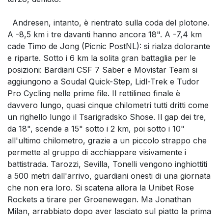
Andresen, intanto, è rientrato sulla coda del plotone.
A -8,5 km i tre davanti hanno ancora 18". A -7,4 km
cade Timo de Jong (Picnic PostNL): si rialza dolorante
e riparte. Sotto i 6 km la solita gran battaglia per le
posizioni: Bardiani CSF 7 Saber e Movistar Team si
aggiungono a Soudal Quick-Step, Lidl-Trek e Tudor
Pro Cycling nelle prime file. Il rettilineo finale è
davvero lungo, quasi cinque chilometri tutti dritti come
un righello lungo il Tsarigradsko Shose. Il gap dei tre,
da 18", scende a 15" sotto i 2 km, poi sotto i 10"
all'ultimo chilometro, grazie a un piccolo strappo che
permette al gruppo di acchiappare visivamente i
battistrada. Tarozzi, Sevilla, Tonelli vengono inghiottiti
a 500 metri dall'arrivo, guardiani onesti di una giornata
che non era loro. Si scatena allora la Unibet Rose
Rockets a tirare per Groenewegen. Ma Jonathan
Milan, arrabbiato dopo aver lasciato sul piatto la prima