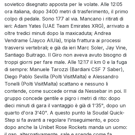
sovietico disegnato apposta per le volate. Alle 12:05
ora italiana, dopo 3400 metri di trasferimento, il primo
colpo di pedale. Sono 177 al via. Mancano i ritirati di
ieri: Adam Yates (UAE Team Emirates XRG), arrivato a
oltre tredici minuti dopo la maxicaduta; Andrea
Vendrame (Jayco AlUla), tripla frattura ai processi
trasversi vertebrali; e già da ieri Marc Soler, Jay Vine,
Santiago Buitrago. Il Giro non aveva avuto bisogno di
troppi giorni per fare male. Alle 12:17 il km 0 e la fuga
di sempre: Manuele Tarozzi (Bardiani CSF 7 Saber),
Diego Pablo Sevilla (Polti VisitMalta) e Alessandro
Tonelli (Polti VisitMalta) scattano e nessuno li
contende, come succede ormai da Nessebar in poi. Il
gruppo concede gentile e pigro i metri di rito: dopo
dieci minuti di gara il vantaggio è già di 1'35", dopo un
quarto d'ora 3'40". A questo punto la Soudal Quick-
Step si fa avanti a regolare l'inseguimento, e poco
dopo anche la Unibet Rose Rockets manda un uomo:
il gap, alternativamente, sale e scende come fa