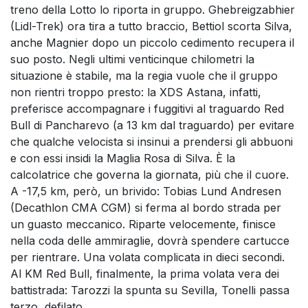
treno della Lotto lo riporta in gruppo. Ghebreigzabhier
(Lidl-Trek) ora tira a tutto braccio, Bettiol scorta Silva,
anche Magnier dopo un piccolo cedimento recupera il
suo posto. Negli ultimi venticinque chilometri la
situazione è stabile, ma la regia vuole che il gruppo
non rientri troppo presto: la XDS Astana, infatti,
preferisce accompagnare i fuggitivi al traguardo Red
Bull di Pancharevo (a 13 km dal traguardo) per evitare
che qualche velocista si insinui a prendersi gli abbuoni
e con essi insidi la Maglia Rosa di Silva. È la
calcolatrice che governa la giornata, più che il cuore.
A -17,5 km, però, un brivido: Tobias Lund Andresen
(Decathlon CMA CGM) si ferma al bordo strada per
un guasto meccanico. Riparte velocemente, finisce
nella coda delle ammiraglie, dovrà spendere cartucce
per rientrare. Una volata complicata in dieci secondi.
Al KM Red Bull, finalmente, la prima volata vera dei
battistrada: Tarozzi la spunta su Sevilla, Tonelli passa
terzo, defilato.