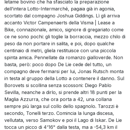
letame bovino che ha sfasciato la preparazione
dell'intera Lotto-Intermarché, pagaia già in agonia,
scortato dal compagno Joshua Giddings. Lì gli arriva
accanto Victor Campenaerts della Visma | Lease a
Bike, connazionale, amico, signore di gregariato come
ce ne sono pochi: gli toglie la borraccia, mezzo chilo di
peso da non portare in salita, e poi, dopo qualche
centinaio di metri, gliela restituisce con una piccola
spinta amica. Pennellate da romanzo gialloverde. Non
basta, però: poco dopo De Lie cede del tutto, un
compagno deve fermarsi per lui, Jonas Rutsch monta
in testa al gruppo della Lotto a contenere il danno. Sul
Borovets si scollina senza scossoni: Diego Pablo
Sevilla, neanche a dirlo, si prende altri 18 punti per la
Maglia Azzurra, che ora porta a 42, una collana
sempre più larga sul collo dello spagnolo. Tarozzi è
secondo, Tonelli terzo. Comincia la lunga discesa,
vellutata, verso Samokov e poi il Lago di Iskar. De Lie
tocca un picco di 4'16" dalla testa, ma a -54,3 km il