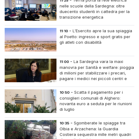
Terna porta la rete elettrica
11:25
nelle scuole della Sardegna: oltre
duecento studenti in cattedra per la
transizione energetica
-
L'Esercito apre la sua spiaggia
11:10
al Poetto: ingresso e sport gratis per
gli atleti con disabilità
-
La Sardegna vara la maxi
11:00
manovra per Sanità e welfare: pioggia
di milioni per stabilizzare i precari,
pagare i medici nei piccoli centri e
assumere infermieri fissi nelle case di
riposo.
-
Scatta il pagamento per i
10:50
consiglieri comunali di Alghero:
novanta euro a seduta per le riunioni
di luglio
-
Sgomberate le spiagge tra
10:35
Olbia e Arzachena: la Guardia
Costiera sequestra mille metri quadri