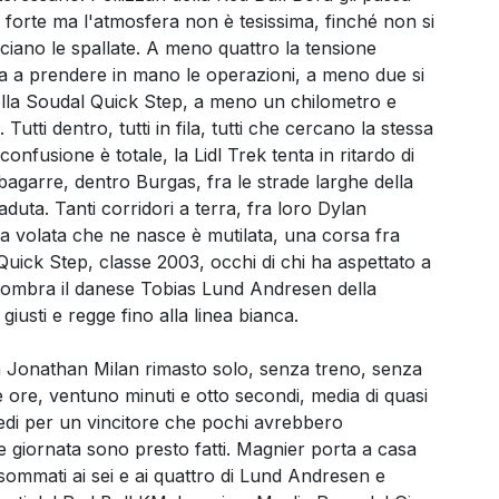
forte ma l'atmosfera non è tesissima, finché non si
nciano le spallate. A meno quattro la tensione
a a prendere in mano le operazioni, a meno due si
della Soudal Quick Step, a meno un chilometro e
utti dentro, tutti in fila, tutti che cercano la stessa
onfusione è totale, la Lidl Trek tenta in ritardo di
bagarre, dentro Burgas, fra le strade larghe della
aduta. Tanti corridori a terra, fra loro Dylan
a volata che ne nasce è mutilata, una corsa fra
Quick Step, classe 2003, occhi di chi ha aspettato a
mbra il danese Tobias Lund Andresen della
giusti e regge fino alla linea bianca.
Jonathan Milan rimasto solo, senza treno, senza
re ore, ventuno minuti e otto secondi, media di quasi
iedi per un vincitore che pochi avrebbero
e giornata sono presto fatti. Magnier porta a casa
sommati ai sei e ai quattro di Lund Andresen e