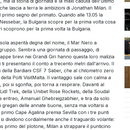
a la storia di giornata è la maxi caduta dell'ultimo
 lascia a terra le ambizioni di Jonathan Milan. Il
l primo segno del primato. Quando alle 13.05 la
 Nessebar, la Bulgaria scopre per la prima volta cosa
ori scoprono per la prima volta la Bulgaria.
sola asperità degna del nome, il Mar Nero a
l gruppo. Sembra una giornata di passaggio, di
 tappe brevi nei Grandi Giri hanno questa loro malizia
 ti presentano il conto a trecento metri dall'arrivo. Il
 della Bardiani CSF 7 Saber, che al chilometro zero
ella Polti VisitMalta. Il vantaggio sale con calma a
, poi si sgonfia, poi torna a respirare. Davanti al
idl Trek, della Unibet Rose Rockets, della Soudal
 eritreo, Amanuel Ghebreigzabhier, e tira da solo
i gregari delle annate buone, senza mai voltarsi a
l primo Cape Agalina premia Sevilla con i tre punti
vi si dividono cordialmente anche il traguardo volante:
s primo del plotone, Milan a strappare il punticino