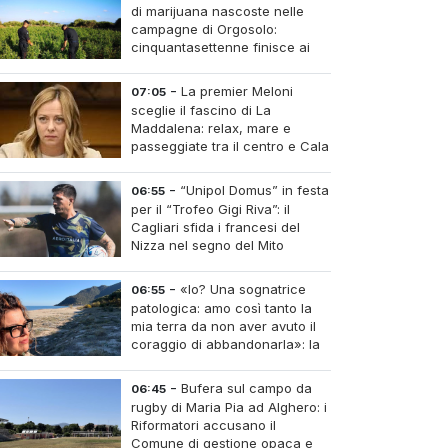
di marijuana nascoste nelle
campagne di Orgosolo:
cinquantasettenne finisce ai
domiciliari dopo un
inseguimento tra i cespugli
-
La premier Meloni
07:05
sceglie il fascino di La
Maddalena: relax, mare e
passeggiate tra il centro e Cala
Gavetta
-
“Unipol Domus” in festa
06:55
per il “Trofeo Gigi Riva”: il
Cagliari sfida i francesi del
Nizza nel segno del Mito
-
«Io? Una sognatrice
06:55
patologica: amo così tanto la
mia terra da non aver avuto il
coraggio di abbandonarla»: la
parola all'imprenditrice Sabrina
Caredda
-
Bufera sul campo da
06:45
rugby di Maria Pia ad Alghero: i
Riformatori accusano il
Comune di gestione opaca e