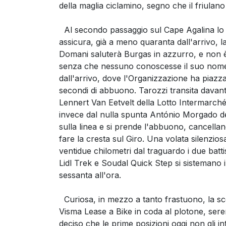
della maglia ciclamino, segno che il friulan
Al secondo passaggio sul Cape Agalina lo sp
assicura, già a meno quaranta dall'arrivo, la
Domani saluterà Burgas in azzurro, e non è
senza che nessuno conoscesse il suo nome. 
dall'arrivo, dove l'Organizzazione ha piazza
secondi di abbuono. Tarozzi transita davanti
Lennert Van Eetvelt della Lotto Intermarché 
invece dal nulla spunta António Morgado d
sulla linea e si prende l'abbuono, cancellando 
fare la cresta sul Giro. Una volata silenzi
ventidue chilometri dal traguardo i due batt
Lidl Trek e Soudal Quick Step si sistemano in 
sessanta all'ora.
Curiosa, in mezzo a tanto frastuono, la scel
Visma Lease a Bike in coda al plotone, sere
deciso che le prime posizioni oggi non gli in