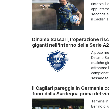
rinforza. 
appuntamen
seconda edi
il Cagliari 
Dinamo Sassari, l'operazione risc
giganti nell'inferno della Serie A2
A poco men
Dinamo Sass
qualche gio
affrontare
campionato 
sassarese,
Il Cagliari pareggia in Germania c
fuori dalla Sardegna prima del via
Termina in 
Berlino di 