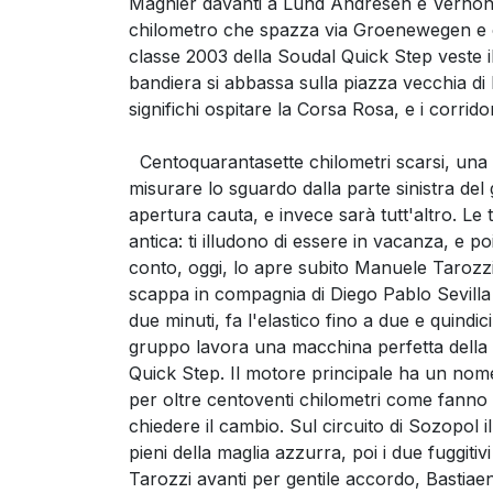
Magnier davanti a Lund Andresen e Vernon, m
chilometro che spazza via Groenewegen e che
classe 2003 della Soudal Quick Step veste i
bandiera si abbassa sulla piazza vecchia di
significhi ospitare la Corsa Rosa, e i corrid
Centoquarantasette chilometri scarsi, una 
misurare lo sguardo dalla parte sinistra de
apertura cauta, e invece sarà tutt'altro. Le
antica: ti illudono di essere in vacanza, e poi
conto, oggi, lo apre subito Manuele Tarozzi
scappa in compagnia di Diego Pablo Sevilla d
due minuti, fa l'elastico fino a due e quindici
gruppo lavora una macchina perfetta della L
Quick Step. Il motore principale ha un nome
per oltre centoventi chilometri come fanno 
chiedere il cambio. Sul circuito di Sozopol i
pieni della maglia azzurra, poi i due fuggiti
Tarozzi avanti per gentile accordo, Bastiaen