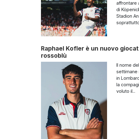
affrontare 
di Köpenic
Stadion An 
soprattutto 
Raphael Kofler è un nuovo giocator
rossoblù
Il nome de
settimane n
in Lombard
la compagi
voluto il...