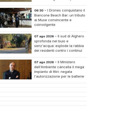
silenzio complice
-
I Drones conquistano il
06:30
Biancone Beach Bar: un tributo
ai Muse convincente e
coinvolgente
-
Il sud di Alghero
07 ago 2026
sprofonda nel buio e
senz'acqua: esplode la rabbia
dei residenti contro i continui
blackout
-
Il Ministero
07 ago 2026
dell'Ambiente cancella il mega
impianto di Ittiri: negata
l'autorizzazione per le batterie
di accumulo