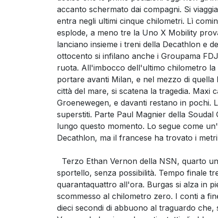
accanto schermato dai compagni. Si viaggia 
entra negli ultimi cinque chilometri. Lì comi
esplode, a meno tre la Uno X Mobility prov
lanciano insieme i treni della Decathlon e 
ottocento si infilano anche i Groupama FDJ. T
ruota. All'imbocco dell'ultimo chilometro la c
portare avanti Milan, e nel mezzo di quella 
città del mare, si scatena la tragedia. Maxi c
Groenewegen, e davanti restano in pochi. L
superstiti. Parte Paul Magnier della Soudal 
lungo questo momento. Lo segue come un'o
Decathlon, ma il francese ha trovato i metri 
Terzo Ethan Vernon della NSN, quarto un 
sportello, senza possibilità. Tempo finale t
quarantaquattro all'ora. Burgas si alza in p
scommesso al chilometro zero. I conti a fin
dieci secondi di abbuono al traguardo che, 