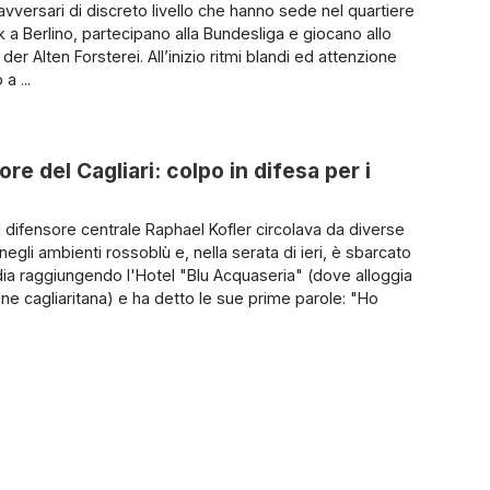
avversari di discreto livello che hanno sede nel quartiere
k a Berlino, partecipano alla Bundesliga e giocano allo
der Alten Forsterei. All’inizio ritmi blandi ed attenzione
a ...
e del Cagliari: colpo in difesa per i
l difensore centrale Raphael Kofler circolava da diverse
egli ambienti rossoblù e, nella serata di ieri, è sbarcato
ia raggiungendo l'Hotel "Blu Acquaseria" (dove alloggia
ne cagliaritana) e ha detto le sue prime parole: "Ho