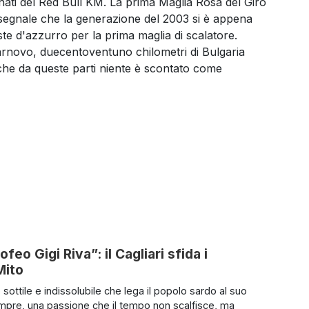
onati del Red Bull KM. La prima Maglia Rosa del Giro
l segnale che la generazione del 2003 si è appena
ste d'azzurro per la prima maglia di scalatore.
arnovo, duecentoventuno chilometri di Bulgaria
che da queste parti niente è scontato come
feo Gigi Riva”: il Cagliari sfida i
Mito
 sottile e indissolubile che lega il popolo sardo al suo
mpre, una passione che il tempo non scalfisce, ma