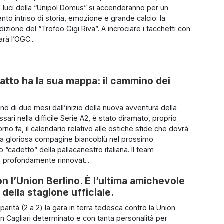
Le luci della “Unipol Domus” si accenderanno per un
to intriso di storia, emozione e grande calcio: la
zione del “Trofeo Gigi Riva”. A incrociare i tacchetti con
sarà l’OGC...
atto ha la sua mappa: il cammino dei
o di due mesi dall’inizio della nuova avventura della
ari nella difficile Serie A2, è stato diramato, proprio
rno fa, il calendario relativo alle ostiche sfide che dovrà
 la gloriosa compagine biancoblù nel prossimo
“cadetto” della pallacanestro italiana. Il team
 profondamente rinnovat...
on l’Union Berlino. È l’ultima amichevole
 della stagione ufficiale.
parità (2 a 2) la gara in terra tedesca contro la Union
un Cagliari determinato e con tanta personalità per