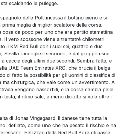
o sta scaldando le pulegge.
agnolo della Polti incassa il bottino pieno e si
 prima maglia di miglior scalatore della corsa.
 cosa da poco per uno che era partito stamattina
Il vero scossone viene a trentatré chilometri
to il KM Red Bull con i suoi sei, quattro e due
, Sevilla raccoglie il secondo, e dal gruppo esce
a caccia degli ultimi due secondi. Sembra fatta, e
ella UAE Team Emirates XRG, che brucia il belga
di fatto la possibilità per gli uomini di classifica di
osa ma chirurgica, che vale come un avvertimento. A
istrada vengono riassorbiti, e la corsa cambia pelle.
testa, il ritmo sale, a meno diciotto si vola oltre i
ta di Jonas Vingegaard: il danese tiene tutta la
no, defilato, come uno che ha pesato il rischio e ha
teressano. Pellizzari della Red Bull Bora gli passa