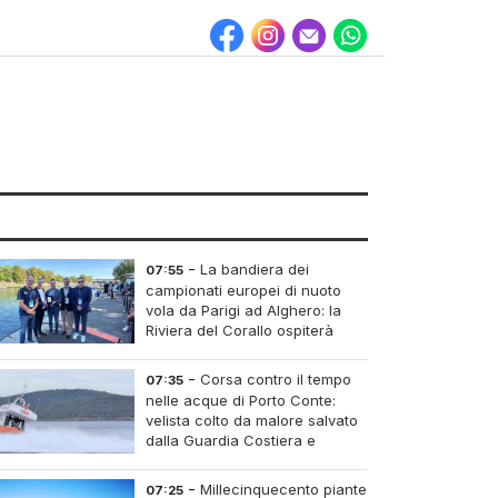
-
La bandiera dei
07:55
campionati europei di nuoto
vola da Parigi ad Alghero: la
Riviera del Corallo ospiterà
l'edizione del 2027
-
Corsa contro il tempo
07:35
nelle acque di Porto Conte:
velista colto da malore salvato
dalla Guardia Costiera e
dall'elisoccorso
-
Millecinquecento piante
07:25