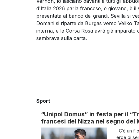
Vernon, lo lasciano davanti a tutti gli abbu
d'Italia 2026 parla francese, è giovane, è i
presentata al banco dei grandi. Sevilla si ve
Domani si riparte da Burgas verso Veliko T
interna, e la Corsa Rosa avrà già imparato 
sembrava sulla carta.
Sport
“Unipol Domus” in festa per il “Tro
francesi del Nizza nel segno del 
C’è un filo
eroe di se