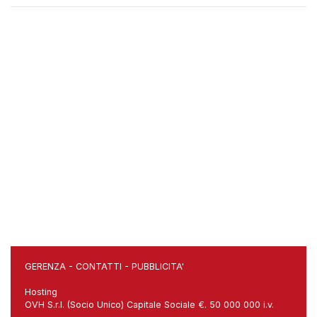
GERENZA
-
CONTATTI
-
PUBBLICITA'
Hosting
OVH S.r.l. (Socio Unico) Capitale Sociale €. 50 000 000 i.v.