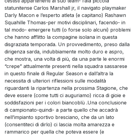
cestisti appartenenti al suo team- l’ala piccola
statunitense Carlos Marshall jr, il navigato playmaker
Darly Macon e l’esperto atleta (e capitano) Rashawn
Squahille Thomas-per motivi disciplinari, facendo- in
tal modo- emergere tutti (o forse solo alcuni) problemi
che hanno afflitto la compagine isolana in questa
disgraziata temporada. Un provvedimento, preso dalla
dirigenza sarda, indubbiamente molto duro e aspro,
che mostra, una volta di più, da una parte le enormi
“crepe” attualmente presenti nella squadra sassarese
in questo finale di Regular Season e dall’altra la
necessita di ulteriori riflessioni sulle modalità
riguardanti la ripartenza nella prossima Stagione, che
deve essere (come tutti ci auguriamo) ricca di gioie e
soddisfazioni per i colori biancoblù .Una conclusione
di campionato-quindi- a parte quello che accadrà
nell’impianto sportivo bresciano, che da un lato
(consentiteci di dirlo) ci lascia molta amarezza e
rammarico per quella che poteva essere (e