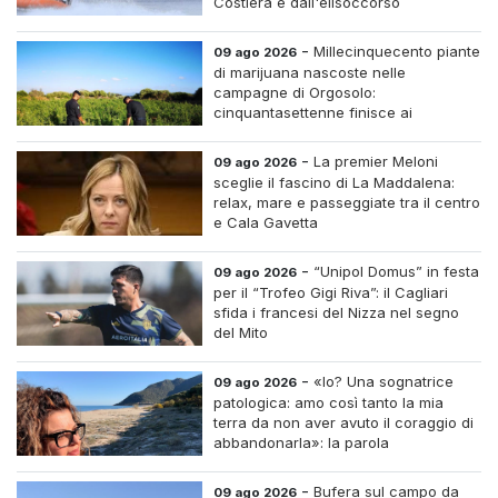
Costiera e dall'elisoccorso
-
Millecinquecento piante
09 ago 2026
di marijuana nascoste nelle
campagne di Orgosolo:
cinquantasettenne finisce ai
domiciliari dopo un inseguimento tra i
cespugli
-
La premier Meloni
09 ago 2026
sceglie il fascino di La Maddalena:
relax, mare e passeggiate tra il centro
e Cala Gavetta
-
“Unipol Domus” in festa
09 ago 2026
per il “Trofeo Gigi Riva”: il Cagliari
sfida i francesi del Nizza nel segno
del Mito
-
«Io? Una sognatrice
09 ago 2026
patologica: amo così tanto la mia
terra da non aver avuto il coraggio di
abbandonarla»: la parola
all'imprenditrice Sabrina Caredda
-
Bufera sul campo da
09 ago 2026