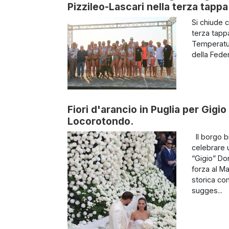
Pizzileo-Lascari nella terza tappa
Si chiude 
terza tappa
Temperature
della Fede
Fiori d'arancio in Puglia per Gigi
Locorotondo.
Il borgo bi
celebrare u
“Gigio” Do
forza al M
storica co
sugges...