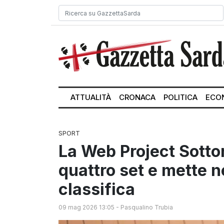
ATTUALITÀ
CRONACA
POLITICA
ECO
SPORT
La Web Project Sotto
quattro set e mette ne
classifica
09 mag 2026 13:05
-
Pasqualino Trubia