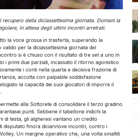
cen
el recupero della diciassettesima giornata. Domani la
olare, in attesa degli ultimi incontri arretrati.
tto la voce grossa in trasferta, superando la
valido per la diciassettesima giornata del
ontro si è chiuso con il risultato di tre set a uno in
 i primi due parziali, incassato il ritorno agonistico
tivamente i conti nella quarta e decisiva frazione di
ortanza, accolta con palpabile soddisfazione
logiato la capacità dei suoi giocatori di imporre il
.
ermette alla Sottorete di consolidare il terzo gradino
rantasei punti. Sebbene il tabellone indichi la
 di testa, gli algheresi vantano un credito
i disputato finora diciannove incontri, contro i
ri Volley. Un margine operativo che, una volta smaltiti