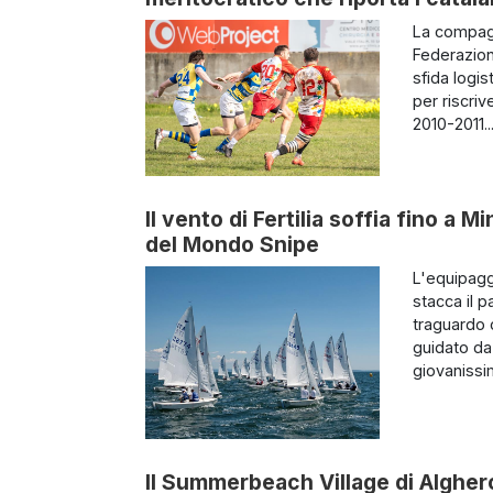
La compagi
Federazion
sfida logis
per riscri
2010-2011...
Il vento di Fertilia soffia fino a 
del Mondo Snipe
L'equipagg
stacca il p
traguardo c
guidato da
giovanissimi
Il Summerbeach Village di Alghero