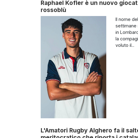
Raphael Kofler è un nuovo giocator
rossoblù
Il nome de
settimane n
in Lombard
la compagi
voluto il...
L'Amatori Rugby Alghero fa il salt
meritocratico che riporta i catalan