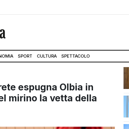
NOMIA
SPORT
CULTURA
SPETTACOLO
rete espugna Olbia in
l mirino la vetta della
str