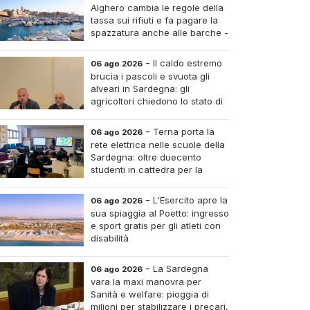
Alghero cambia le regole della
tassa sui rifiuti e fa pagare la
spazzatura anche alle barche -
Le tariffe e il calcolo
-
Il caldo estremo
06 ago 2026
brucia i pascoli e svuota gli
alveari in Sardegna: gli
agricoltori chiedono lo stato di
calamità
-
Terna porta la
06 ago 2026
rete elettrica nelle scuole della
Sardegna: oltre duecento
studenti in cattedra per la
transizione energetica
-
L'Esercito apre la
06 ago 2026
sua spiaggia al Poetto: ingresso
e sport gratis per gli atleti con
disabilità
-
La Sardegna
06 ago 2026
vara la maxi manovra per
Sanità e welfare: pioggia di
milioni per stabilizzare i precari,