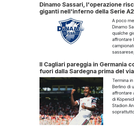
Dinamo Sassari, l'operazione risc
giganti nell'inferno della Serie A2
A poco men
Dinamo Sass
qualche gio
affrontare
campionato 
sassarese,
Il Cagliari pareggia in Germania c
fuori dalla Sardegna prima del via
Termina in 
Berlino di 
affrontare 
di Köpenic
Stadion An 
soprattutto 