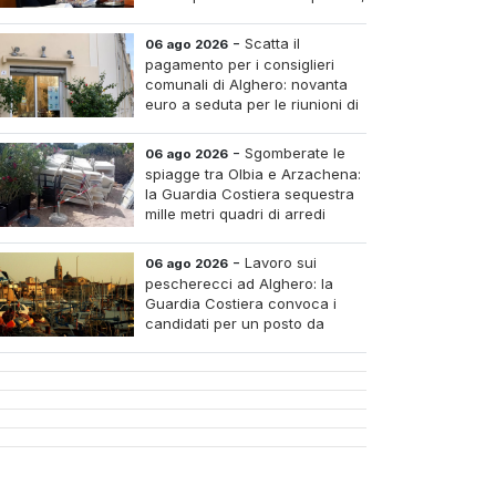
pagare i medici nei piccoli
tri e assumere infermieri fissi nelle case di riposo.
-
Scatta il
06 ago 2026
pagamento per i consiglieri
comunali di Alghero: novanta
euro a seduta per le riunioni di
luglio
-
Sgomberate le
06 ago 2026
spiagge tra Olbia e Arzachena:
la Guardia Costiera sequestra
mille metri quadri di arredi
abusivi
-
Lavoro sui
06 ago 2026
pescherecci ad Alghero: la
Guardia Costiera convoca i
candidati per un posto da
mozzo