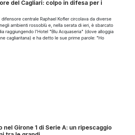
e del Cagliari: colpo in difesa per i
l difensore centrale Raphael Kofler circolava da diverse
egli ambienti rossoblù e, nella serata di ieri, è sbarcato
ia raggiungendo l'Hotel "Blu Acquaseria" (dove alloggia
ne cagliaritana) e ha detto le sue prime parole: "Ho
o nel Girone 1 di Serie A: un ripescaggio
i tra le grandi