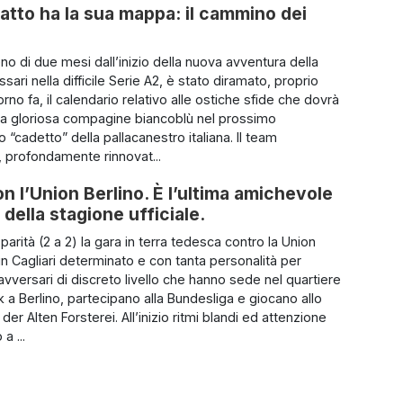
atto ha la sua mappa: il cammino dei
o di due mesi dall’inizio della nuova avventura della
ari nella difficile Serie A2, è stato diramato, proprio
rno fa, il calendario relativo alle ostiche sfide che dovrà
 la gloriosa compagine biancoblù nel prossimo
“cadetto” della pallacanestro italiana. Il team
 profondamente rinnovat...
on l’Union Berlino. È l’ultima amichevole
 della stagione ufficiale.
parità (2 a 2) la gara in terra tedesca contro la Union
un Cagliari determinato e con tanta personalità per
avversari di discreto livello che hanno sede nel quartiere
k a Berlino, partecipano alla Bundesliga e giocano allo
der Alten Forsterei. All’inizio ritmi blandi ed attenzione
a ...