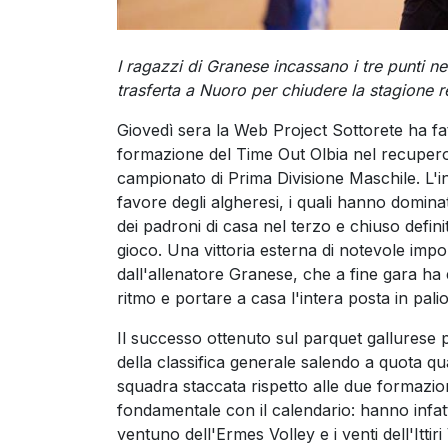
I ragazzi di Granese incassano i tre punti n
trasferta a Nuoro per chiudere la stagione reg
Giovedì sera la Web Project Sottorete ha fa
formazione del Time Out Olbia nel recupero 
campionato di Prima Divisione Maschile. L'inc
favore degli algheresi, i quali hanno dominato
dei padroni di casa nel terzo e chiuso defini
gioco. Una vittoria esterna di notevole imp
dall'allenatore Granese, che a fine gara ha e
ritmo e portare a casa l'intera posta in palio
Il successo ottenuto sul parquet gallurese p
della classifica generale salendo a quota qua
squadra staccata rispetto alle due formazioni
fondamentale con il calendario: hanno infatt
ventuno dell'Ermes Volley e i venti dell'Itti