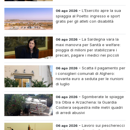
-
L'Esercito apre la sua
06 ago 2026
spiaggia al Poetto: ingresso e sport
gratis per gli atleti con disabilità
-
La Sardegna vara la
06 ago 2026
maxi manovra per Sanità e welfare:
pioggia di milioni per stabilizzare i
precari, pagare i medici nei piccoli
centri e assumere infermieri fissi nelle
case di riposo.
-
Scatta il pagamento per
06 ago 2026
i consiglieri comunali di Alghero:
novanta euro a seduta per le riunioni
di luglio
-
Sgomberate le spiagge
06 ago 2026
tra Olbia e Arzachena: la Guardia
Costiera sequestra mille metri quadri
di arredi abusivi
-
Lavoro sui pescherecci
06 ago 2026