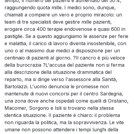
tempo, il numero dei pazienti è aumentato del 50%,
raggiungendo quota mille. I medici sono, dunque,
chiamati a compiere un vero e proprio miracolo: un
team di tre specialisti deve gestire mille pazienti,
erogare circa 400 terapie endovenose e quasi 600 in
pastiglie. Se a questo aggiungiamo le assenze per ferie
e malattia, il carico di lavoro diventa insostenibile, con
uno o al massimo due medici a disposizione per un
centinaio di pazienti al giorno. ?Il cancro è più veloce
della burocrazia ?L'accusa del paziente non si ferma
alla descrizione della situazione drammatica del
reparto, ma si dirige verso l'assessore alla Sanità,
Bartolazzi. L'uomo denuncia le promesse non
mantenute di nuovi concorsi per il centro Sardegna,
una zona dove anche ospedali come quelli di Oristano,
Macomer, Sorgono e Isili si trovano nella stessa
identica situazione. Il paziente è chiaro: il problema
non riguarda la politica, ma la sopravvivenza. Le vite
umane non possono attendere i tempi lunghi della