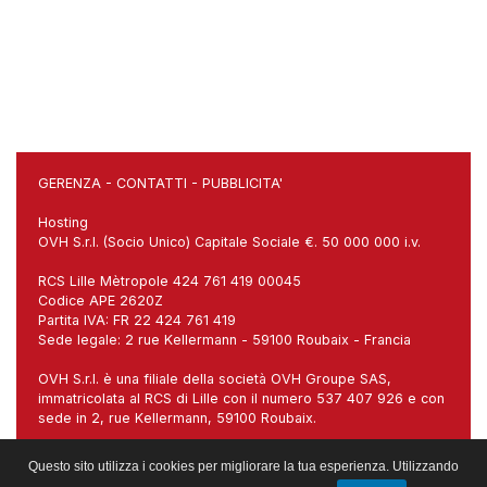
GERENZA
-
CONTATTI
-
PUBBLICITA'
Hosting
OVH S.r.l. (Socio Unico) Capitale Sociale €. 50 000 000 i.v.
RCS Lille Mètropole 424 761 419 00045
Codice APE 2620Z
Partita IVA: FR 22 424 761 419
Sede legale: 2 rue Kellermann - 59100 Roubaix - Francia
OVH S.r.l. è una filiale della società OVH Groupe SAS,
immatricolata al RCS di Lille con il numero 537 407 926 e con
sede in 2, rue Kellermann, 59100 Roubaix.
Sede italiana: Via Carlo Imbonati, 18, 20159 Milano (MI)
Questo sito utilizza i cookies per migliorare la tua esperienza. Utilizzando