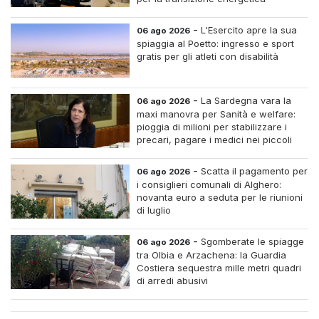
-
L'Esercito apre la sua
06 ago 2026
spiaggia al Poetto: ingresso e sport
gratis per gli atleti con disabilità
-
La Sardegna vara la
06 ago 2026
maxi manovra per Sanità e welfare:
pioggia di milioni per stabilizzare i
precari, pagare i medici nei piccoli
centri e assumere infermieri fissi nelle
case di riposo.
-
Scatta il pagamento per
06 ago 2026
i consiglieri comunali di Alghero:
novanta euro a seduta per le riunioni
di luglio
-
Sgomberate le spiagge
06 ago 2026
tra Olbia e Arzachena: la Guardia
Costiera sequestra mille metri quadri
di arredi abusivi