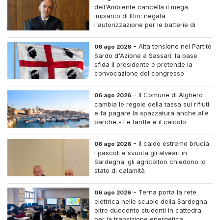
dell'Ambiente cancella il mega
impianto di Ittiri: negata
l'autorizzazione per le batterie di
accumulo
-
Alta tensione nel Partito
06 ago 2026
Sardo d'Azione a Sassari: la base
sfida il presidente e pretende la
convocazione del congresso
straordinario
-
Il Comune di Alghero
06 ago 2026
cambia le regole della tassa sui rifiuti
e fa pagare la spazzatura anche alle
barche - Le tariffe e il calcolo
-
Il caldo estremo brucia
06 ago 2026
i pascoli e svuota gli alveari in
Sardegna: gli agricoltori chiedono lo
stato di calamità
-
Terna porta la rete
06 ago 2026
elettrica nelle scuole della Sardegna:
oltre duecento studenti in cattedra
per la transizione energetica