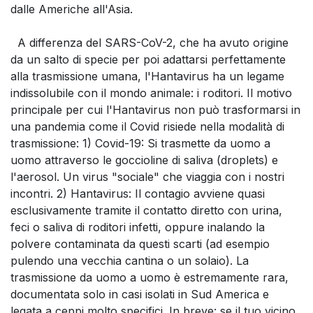
dalle Americhe all'Asia.
A differenza del SARS-CoV-2, che ha avuto origine
da un salto di specie per poi adattarsi perfettamente
alla trasmissione umana, l'Hantavirus ha un legame
indissolubile con il mondo animale: i roditori. Il motivo
principale per cui l'Hantavirus non può trasformarsi in
una pandemia come il Covid risiede nella modalità di
trasmissione: 1) Covid-19: Si trasmette da uomo a
uomo attraverso le goccioline di saliva (droplets) e
l'aerosol. Un virus "sociale" che viaggia con i nostri
incontri. 2) Hantavirus: Il contagio avviene quasi
esclusivamente tramite il contatto diretto con urina,
feci o saliva di roditori infetti, oppure inalando la
polvere contaminata da questi scarti (ad esempio
pulendo una vecchia cantina o un solaio). La
trasmissione da uomo a uomo è estremamente rara,
documentata solo in casi isolati in Sud America e
legata a ceppi molto specifici. In breve: se il tuo vicino