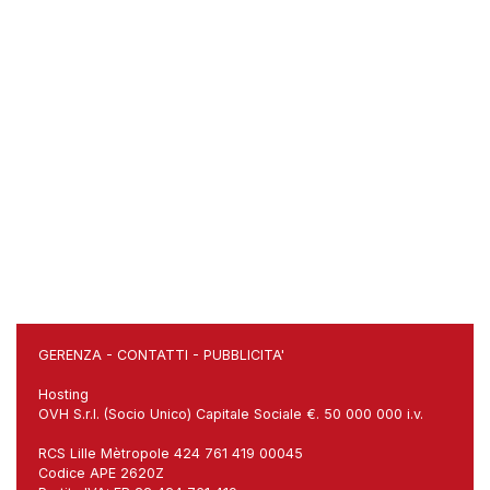
GERENZA
-
CONTATTI
-
PUBBLICITA'
Hosting
OVH S.r.l. (Socio Unico) Capitale Sociale €. 50 000 000 i.v.
RCS Lille Mètropole 424 761 419 00045
Codice APE 2620Z