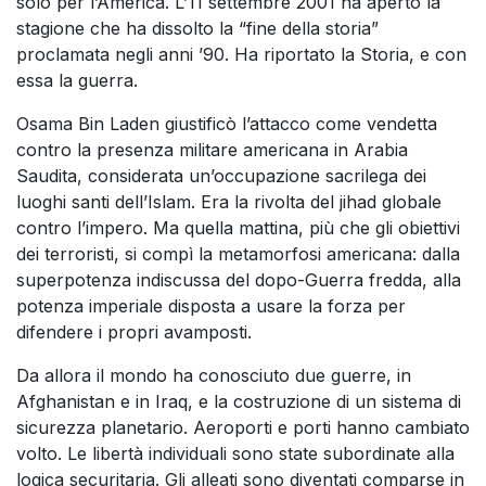
solo per l’America. L’11 settembre 2001 ha aperto la
stagione che ha dissolto la “fine della storia”
proclamata negli anni ’90. Ha riportato la Storia, e con
essa la guerra.
Osama Bin Laden giustificò l’attacco come vendetta
contro la presenza militare americana in Arabia
Saudita, considerata un’occupazione sacrilega dei
luoghi santi dell’Islam. Era la rivolta del jihad globale
contro l’impero. Ma quella mattina, più che gli obiettivi
dei terroristi, si compì la metamorfosi americana: dalla
superpotenza indiscussa del dopo-Guerra fredda, alla
potenza imperiale disposta a usare la forza per
difendere i propri avamposti.
Da allora il mondo ha conosciuto due guerre, in
Afghanistan e in Iraq, e la costruzione di un sistema di
sicurezza planetario. Aeroporti e porti hanno cambiato
volto. Le libertà individuali sono state subordinate alla
logica securitaria. Gli alleati sono diventati comparse in