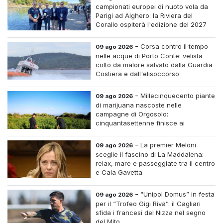
campionati europei di nuoto vola da
Parigi ad Alghero: la Riviera del
Corallo ospiterà l'edizione del 2027
-
Corsa contro il tempo
09 ago 2026
nelle acque di Porto Conte: velista
colto da malore salvato dalla Guardia
Costiera e dall'elisoccorso
-
Millecinquecento piante
09 ago 2026
di marijuana nascoste nelle
campagne di Orgosolo:
cinquantasettenne finisce ai
domiciliari dopo un inseguimento tra i
cespugli
-
La premier Meloni
09 ago 2026
sceglie il fascino di La Maddalena:
relax, mare e passeggiate tra il centro
e Cala Gavetta
-
“Unipol Domus” in festa
09 ago 2026
per il “Trofeo Gigi Riva”: il Cagliari
sfida i francesi del Nizza nel segno
del Mito