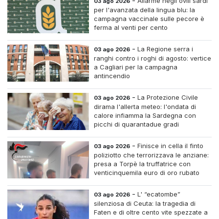
-
Allarme negli ovili sardi
03 ago 2026
per l'avanzata della lingua blu: la
campagna vaccinale sulle pecore è
ferma al venti per cento
-
La Regione serra i
03 ago 2026
ranghi contro i roghi di agosto: vertice
a Cagliari per la campagna
antincendio
-
La Protezione Civile
03 ago 2026
dirama l'allerta meteo: l'ondata di
calore infiamma la Sardegna con
picchi di quarantadue gradi
-
Finisce in cella il finto
03 ago 2026
poliziotto che terrorizzava le anziane:
presa a Torpè la truffatrice con
venticinquemila euro di oro rubato
-
L' “ecatombe”
03 ago 2026
silenziosa di Ceuta: la tragedia di
Faten e di oltre cento vite spezzate a