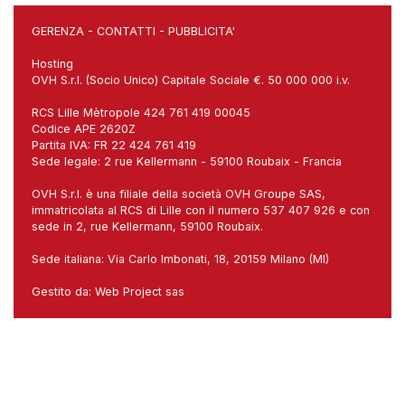
GERENZA
-
CONTATTI
-
PUBBLICITA'
Hosting
OVH S.r.l. (Socio Unico) Capitale Sociale €. 50 000 000 i.v.
RCS Lille Mètropole 424 761 419 00045
Codice APE 2620Z
Partita IVA: FR 22 424 761 419
Sede legale: 2 rue Kellermann - 59100 Roubaix - Francia
OVH S.r.l. è una filiale della società OVH Groupe SAS,
immatricolata al RCS di Lille con il numero 537 407 926 e con
sede in 2, rue Kellermann, 59100 Roubaix.
Sede italiana: Via Carlo Imbonati, 18, 20159 Milano (MI)
Gestito da:
Web Project sas