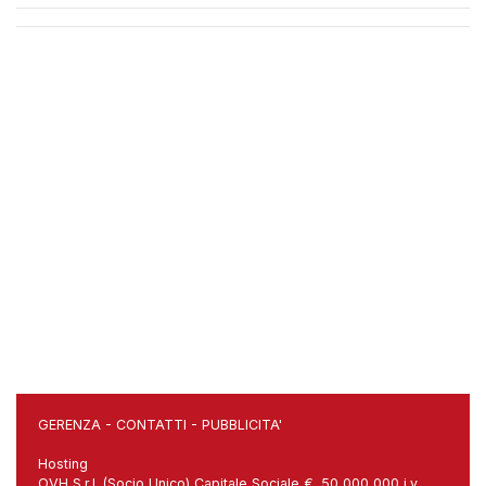
GERENZA
-
CONTATTI
-
PUBBLICITA'
Hosting
OVH S.r.l. (Socio Unico) Capitale Sociale €. 50 000 000 i.v.