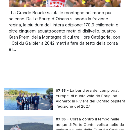
La Grande Boucle saluta le montagne nel modo più
solenne. Da Le Bourg d'Oisans si snoda la frazione
regina, la più dura dell'intera edizione: 170,9 chilometri e
oltre cinquemilaquattrocento metri di dislivello, quattro
Gran Premi della Montagna di cui tre Hors Catégorie, con
il Col du Galibier a 2642 metri a fare da tetto della corsa
e l...
-
La bandiera dei campionati
07:55
europei di nuoto vola da Parigi ad
Alghero: la Riviera del Corallo ospiterà
l'edizione del 2027
-
Corsa contro il tempo nelle
07:35
acque di Porto Conte: velista colto da
malore salvato dalla Guardia Costiera