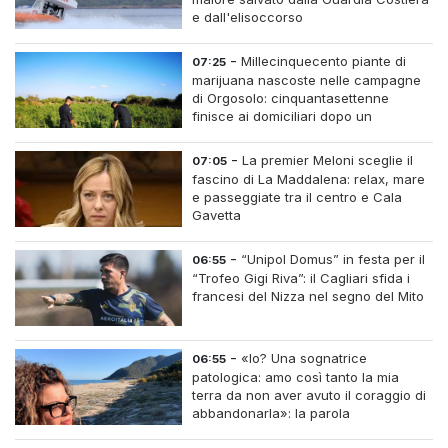
e dall'elisoccorso
-
Millecinquecento piante di
07:25
marijuana nascoste nelle campagne
di Orgosolo: cinquantasettenne
finisce ai domiciliari dopo un
inseguimento tra i cespugli
-
La premier Meloni sceglie il
07:05
fascino di La Maddalena: relax, mare
e passeggiate tra il centro e Cala
Gavetta
-
“Unipol Domus” in festa per il
06:55
“Trofeo Gigi Riva”: il Cagliari sfida i
francesi del Nizza nel segno del Mito
-
«Io? Una sognatrice
06:55
patologica: amo così tanto la mia
terra da non aver avuto il coraggio di
abbandonarla»: la parola
all'imprenditrice Sabrina Caredda