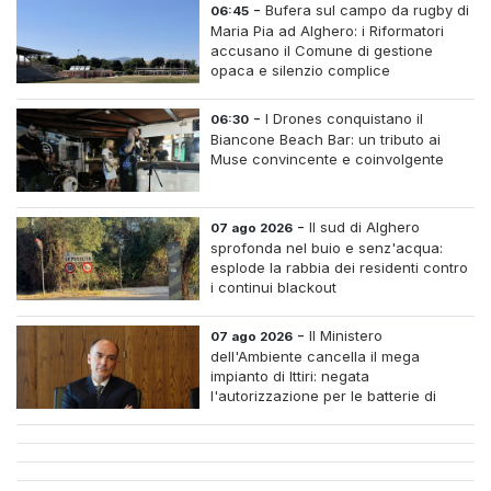
-
Bufera sul campo da rugby di
06:45
Maria Pia ad Alghero: i Riformatori
accusano il Comune di gestione
opaca e silenzio complice
-
I Drones conquistano il
06:30
Biancone Beach Bar: un tributo ai
Muse convincente e coinvolgente
-
Il sud di Alghero
07 ago 2026
sprofonda nel buio e senz'acqua:
esplode la rabbia dei residenti contro
i continui blackout
-
Il Ministero
07 ago 2026
dell'Ambiente cancella il mega
impianto di Ittiri: negata
l'autorizzazione per le batterie di
accumulo