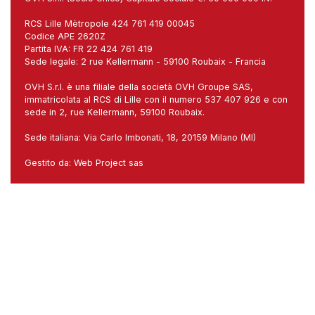
RCS Lille Mètropole 424 761 419 00045
Codice APE 2620Z
Partita IVA: FR 22 424 761 419
Sede legale: 2 rue Kellermann - 59100 Roubaix - Francia
OVH S.r.l. è una filiale della società OVH Groupe SAS,
immatricolata al RCS di Lille con il numero 537 407 926 e con
sede in 2, rue Kellermann, 59100 Roubaix.
Sede italiana: Via Carlo Imbonati, 18, 20159 Milano (MI)
Gestito da:
Web Project sas