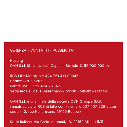
GERENZA
-
CONTATTI
-
PUBBLICITA'
Hosting
OVH S.r.l. (Socio Unico) Capitale Sociale €. 50 000 000 i.v.
RCS Lille Mètropole 424 761 419 00045
Codice APE 2620Z
Partita IVA: FR 22 424 761 419
Sede legale: 2 rue Kellermann - 59100 Roubaix - Francia
OVH S.r.l. è una filiale della società OVH Groupe SAS,
immatricolata al RCS di Lille con il numero 537 407 926 e con
sede in 2, rue Kellermann, 59100 Roubaix.
Sede italiana: Via Carlo Imbonati, 18, 20159 Milano (MI)