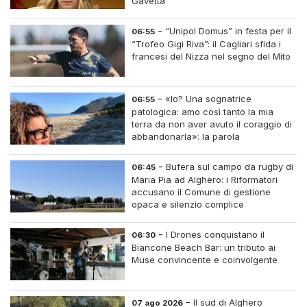
Gavetta
-
“Unipol Domus” in festa per il
06:55
“Trofeo Gigi Riva”: il Cagliari sfida i
francesi del Nizza nel segno del Mito
-
«Io? Una sognatrice
06:55
patologica: amo così tanto la mia
terra da non aver avuto il coraggio di
abbandonarla»: la parola
all'imprenditrice Sabrina Caredda
-
Bufera sul campo da rugby di
06:45
Maria Pia ad Alghero: i Riformatori
accusano il Comune di gestione
opaca e silenzio complice
-
I Drones conquistano il
06:30
Biancone Beach Bar: un tributo ai
Muse convincente e coinvolgente
-
Il sud di Alghero
07 ago 2026