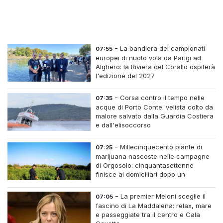
-
La bandiera dei campionati
07:55
europei di nuoto vola da Parigi ad
Alghero: la Riviera del Corallo ospiterà
l'edizione del 2027
-
Corsa contro il tempo nelle
07:35
acque di Porto Conte: velista colto da
malore salvato dalla Guardia Costiera
e dall'elisoccorso
-
Millecinquecento piante di
07:25
marijuana nascoste nelle campagne
di Orgosolo: cinquantasettenne
finisce ai domiciliari dopo un
inseguimento tra i cespugli
-
La premier Meloni sceglie il
07:05
fascino di La Maddalena: relax, mare
e passeggiate tra il centro e Cala