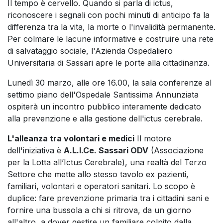
Il tempo è cervello. Quando si parla di ictus,
riconoscere i segnali con pochi minuti di anticipo fa la
differenza tra la vita, la morte o l'invalidità permanente.
Per colmare le lacune informative e costruire una rete
di salvataggio sociale, l'Azienda Ospedaliero
Universitaria di Sassari apre le porte alla cittadinanza.
Lunedì 30 marzo, alle ore 16.00, la sala conferenze al
settimo piano dell'Ospedale Santissima Annunziata
ospiterà un incontro pubblico interamente dedicato
alla prevenzione e alla gestione dell'ictus cerebrale.
L'alleanza tra volontari e medici
Il motore
dell'iniziativa è
A.L.I.Ce. Sassari ODV
(Associazione
per la Lotta all’Ictus Cerebrale), una realtà del Terzo
Settore che mette allo stesso tavolo ex pazienti,
familiari, volontari e operatori sanitari. Lo scopo è
duplice: fare prevenzione primaria tra i cittadini sani e
fornire una bussola a chi si ritrova, da un giorno
all'altro, a dover gestire un familiare colpito dalla