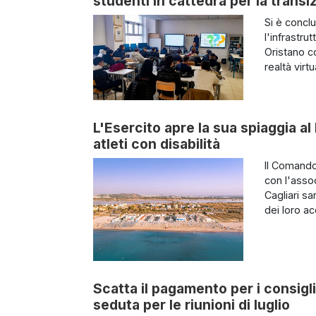
studenti in cattedra per la trans
Si è concl
l'infrastrut
Oristano co
realtà virt
L'Esercito apre la sua spiaggia al
atleti con disabilità
Il Comando
con l'asso
Cagliari s
dei loro a
Scatta il pagamento per i consigl
seduta per le riunioni di luglio