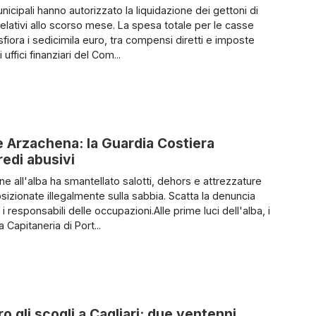
municipali hanno autorizzato la liquidazione dei gettoni di
elativi allo scorso mese. La spesa totale per le casse
fiora i sedicimila euro, tra compensi diretti e imposte
i uffici finanziari del Com...
e Arzachena: la Guardia Costiera
redi abusivi
ne all'alba ha smantellato salotti, dehors e attrezzature
sizionate illegalmente sulla sabbia. Scatta la denuncia
i responsabili delle occupazioni.Alle prime luci dell'alba, i
la Capitaneria di Port...
ro gli scogli a Cagliari: due ventenni