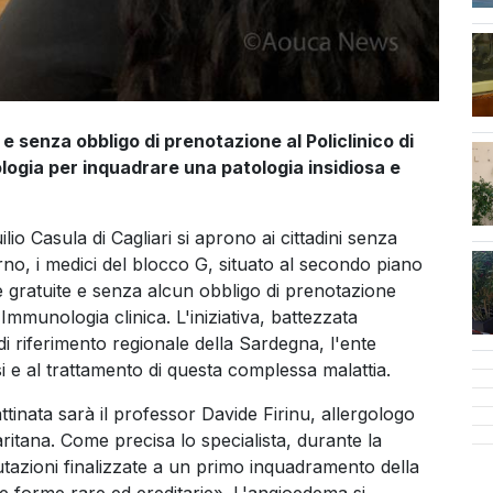
 senza obbligo di prenotazione al Policlinico di
cen
nologia per inquadrare una patologia insidiosa e
lio Casula di Cagliari si aprono ai cittadini senza
rno, i medici del blocco G, situato al secondo piano
he gratuite e senza alcun obbligo di prenotazione
 Immunologia clinica. L'iniziativa, battezzata
 riferimento regionale della Sardegna, l'ente
si e al trattamento di questa complessa malattia.
ttinata sarà il professor Davide Firinu, allergologo
aritana. Come precisa lo specialista, durante la
tazioni finalizzate a un primo inquadramento della
le forme rare ed ereditarie». L'angioedema si