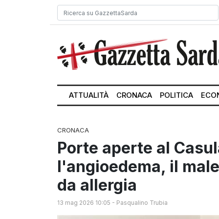
ATTUALITÀ
CRONACA
POLITICA
ECO
CRONACA
Porte aperte al Casul
l'angioedema, il male 
da allergia
13 mag 2026 10:05
-
Pasqualino Trubia