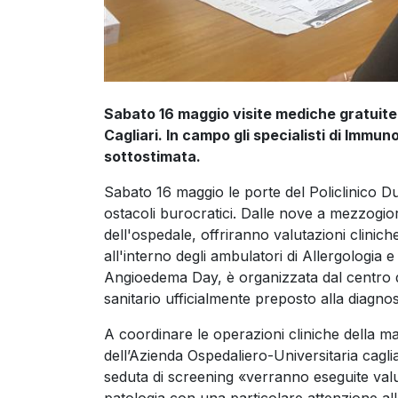
Sabato 16 maggio visite mediche gratuite e
Cagliari. In campo gli specialisti di Immu
sottostimata.
Sabato 16 maggio le porte del Policlinico Dui
ostacoli burocratici. Dalle nove a mezzogio
dell'ospedale, offriranno valutazioni clinic
all'interno degli ambulatori di Allergologia e
Angioedema Day, è organizzata dal centro di
sanitario ufficialmente preposto alla diagno
A coordinare le operazioni cliniche della ma
dell’Azienda Ospedaliero-Universitaria cagli
seduta di screening «verranno eseguite valu
patologia con una particolare attenzione al