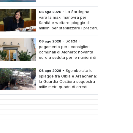
-
La Sardegna
06 ago 2026
vara la maxi manovra per
Sanità e welfare: pioggia di
milioni per stabilizzare i precari,
pagare i medici nei piccoli
tri e assumere infermieri fissi nelle case di riposo.
-
Scatta il
06 ago 2026
pagamento per i consiglieri
comunali di Alghero: novanta
euro a seduta per le riunioni di
luglio
-
Sgomberate le
06 ago 2026
spiagge tra Olbia e Arzachena:
la Guardia Costiera sequestra
mille metri quadri di arredi
abusivi