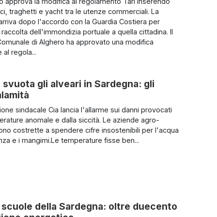
io approva la modifica al regolamento Tari inserendo
i, traghetti e yacht tra le utenze commerciali. La
arriva dopo l'accordo con la Guardia Costiera per
a raccolta dell'immondizia portuale a quella cittadina. Il
Comunale di Alghero ha approvato una modifica
 al regola...
 svuota gli alveari in Sardegna: gli
alamità
one sindacale Cia lancia l'allarme sui danni provocati
erature anomale e dalla siccità. Le aziende agro-
ono costrette a spendere cifre insostenibili per l'acqua
za e i mangimi.Le temperature fisse ben...
le scuole della Sardegna: oltre duecento