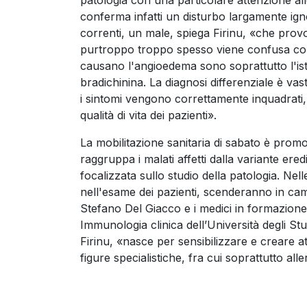
conferma infatti un disturbo largamente ignor
correnti, un male, spiega Firinu, «che provo
purtroppo troppo spesso viene confusa con l
causano l'angioedema sono soprattutto l'ista
bradichinina. La diagnosi differenziale è v
i sintomi vengono correttamente inquadrati, 
qualità di vita dei pazienti».
La mobilitazione sanitaria di sabato è pro
raggruppa i malati affetti dalla variante ered
focalizzata sullo studio della patologia. Nell
nell'esame dei pazienti, scenderanno in cam
Stefano Del Giacco e i medici in formazione 
Immunologia clinica dell’Università degli Stu
Firinu, «nasce per sensibilizzare e creare a
figure specialistiche, fra cui soprattutto al