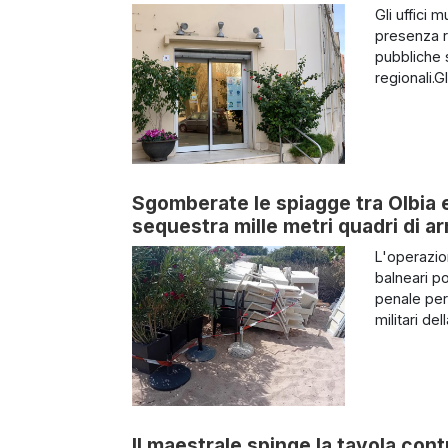
Gli uffici 
presenza r
pubbliche s
regionali.Gl
Sgomberate le spiagge tra Olbia 
sequestra mille metri quadri di ar
L'operazio
balneari po
penale per 
militari del
Il maestrale spinge la tavola cont