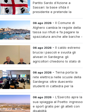
Partito Sardo d'Azione a
Sassari: la base sfida il
presidente e pretende la
convocazione del congresso
aordinario
-
Il Comune di
06 ago 2026
Alghero cambia le regole della
tassa sui rifiuti e fa pagare la
spazzatura anche alle barche -
Le tariffe e il calcolo
-
Il caldo estremo
06 ago 2026
brucia i pascoli e svuota gli
alveari in Sardegna: gli
agricoltori chiedono lo stato di
calamità
-
Terna porta la
06 ago 2026
rete elettrica nelle scuole della
Sardegna: oltre duecento
studenti in cattedra per la
transizione energetica
-
L'Esercito apre la
06 ago 2026
sua spiaggia al Poetto: ingresso
e sport gratis per gli atleti con
disabilità