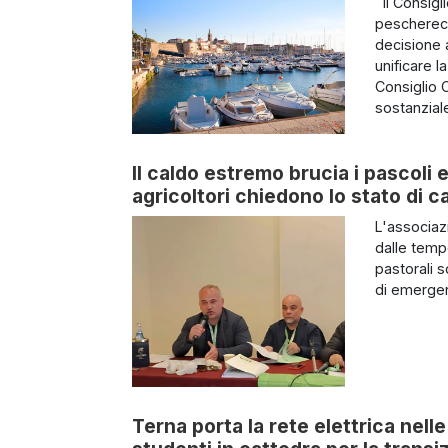
Il Consigl
pescherecc
decisione 
unificare l
Consiglio 
sostanziale
Il caldo estremo brucia i pascoli e
agricoltori chiedono lo stato di c
L'associazi
dalle temp
pastorali s
di emergen
Terna porta la rete elettrica nel