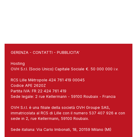
GERENZA
-
CONTATTI
-
PUBBLICITA'
Hosting
OVH S.r.l. (Socio Unico) Capitale Sociale €. 50 000 000 i.v.
RCS Lille Mètropole 424 761 419 00045
Codice APE 2620Z
Partita IVA: FR 22 424 761 419
Sede legale: 2 rue Kellermann - 59100 Roubaix - Francia
OVH S.r.l. è una filiale della società OVH Groupe SAS,
immatricolata al RCS di Lille con il numero 537 407 926 e con
sede in 2, rue Kellermann, 59100 Roubaix.
Sede italiana: Via Carlo Imbonati, 18, 20159 Milano (MI)