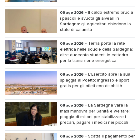
-
Il caldo estremo brucia
06 ago 2026
i pascoli e svuota gli alveari in
Sardegna: gli agricoltori chiedono lo
stato di calamità
-
Terna porta la rete
06 ago 2026
elettrica nelle scuole della Sardegna:
oltre duecento studenti in cattedra
per la transizione energetica
-
L'Esercito apre la sua
06 ago 2026
spiaggia al Poetto: ingresso e sport
gratis per gli atleti con disabilità
-
La Sardegna vara la
06 ago 2026
maxi manovra per Sanità e welfare:
pioggia di milioni per stabilizzare i
precari, pagare i medici nei piccoli
centri e assumere infermieri fissi nelle
case di riposo.
-
Scatta il pagamento per
06 ago 2026