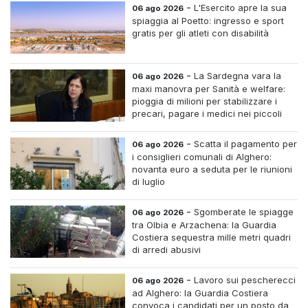
-
L'Esercito apre la sua
06 ago 2026
spiaggia al Poetto: ingresso e sport
gratis per gli atleti con disabilità
-
La Sardegna vara la
06 ago 2026
maxi manovra per Sanità e welfare:
pioggia di milioni per stabilizzare i
precari, pagare i medici nei piccoli
centri e assumere infermieri fissi nelle
case di riposo.
-
Scatta il pagamento per
06 ago 2026
i consiglieri comunali di Alghero:
novanta euro a seduta per le riunioni
di luglio
-
Sgomberate le spiagge
06 ago 2026
tra Olbia e Arzachena: la Guardia
Costiera sequestra mille metri quadri
di arredi abusivi
-
Lavoro sui pescherecci
06 ago 2026
ad Alghero: la Guardia Costiera
convoca i candidati per un posto da