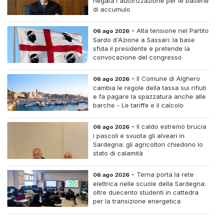
negata l'autorizzazione per le batterie
di accumulo
-
Alta tensione nel Partito
06 ago 2026
Sardo d'Azione a Sassari: la base
sfida il presidente e pretende la
convocazione del congresso
straordinario
-
Il Comune di Alghero
06 ago 2026
cambia le regole della tassa sui rifiuti
e fa pagare la spazzatura anche alle
barche - Le tariffe e il calcolo
-
Il caldo estremo brucia
06 ago 2026
i pascoli e svuota gli alveari in
Sardegna: gli agricoltori chiedono lo
stato di calamità
-
Terna porta la rete
06 ago 2026
elettrica nelle scuole della Sardegna:
oltre duecento studenti in cattedra
per la transizione energetica