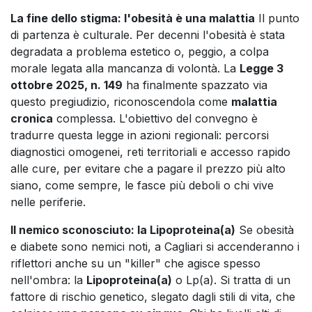
La fine dello stigma: l'obesità è una malattia
Il punto
di partenza è culturale. Per decenni l'obesità è stata
degradata a problema estetico o, peggio, a colpa
morale legata alla mancanza di volontà. La
Legge 3
ottobre 2025, n. 149
ha finalmente spazzato via
questo pregiudizio, riconoscendola come
malattia
cronica
complessa. L'obiettivo del convegno è
tradurre questa legge in azioni regionali: percorsi
diagnostici omogenei, reti territoriali e accesso rapido
alle cure, per evitare che a pagare il prezzo più alto
siano, come sempre, le fasce più deboli o chi vive
nelle periferie.
Il nemico sconosciuto: la Lipoproteina(a)
Se obesità
e diabete sono nemici noti, a Cagliari si accenderanno i
riflettori anche su un "killer" che agisce spesso
nell'ombra: la
Lipoproteina(a)
o Lp(a). Si tratta di un
fattore di rischio genetico, slegato dagli stili di vita, che