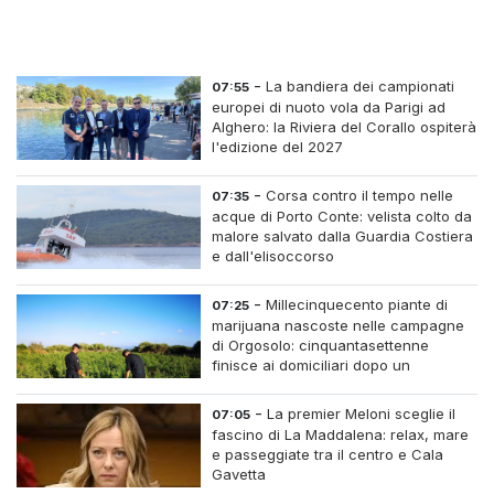
-
La bandiera dei campionati
07:55
europei di nuoto vola da Parigi ad
Alghero: la Riviera del Corallo ospiterà
l'edizione del 2027
-
Corsa contro il tempo nelle
07:35
acque di Porto Conte: velista colto da
malore salvato dalla Guardia Costiera
e dall'elisoccorso
-
Millecinquecento piante di
07:25
marijuana nascoste nelle campagne
di Orgosolo: cinquantasettenne
finisce ai domiciliari dopo un
inseguimento tra i cespugli
-
La premier Meloni sceglie il
07:05
fascino di La Maddalena: relax, mare
e passeggiate tra il centro e Cala
Gavetta