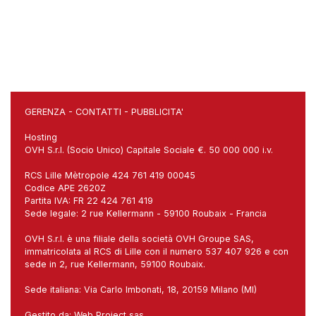
GERENZA
-
CONTATTI
-
PUBBLICITA'
Hosting
OVH S.r.l. (Socio Unico) Capitale Sociale €. 50 000 000 i.v.
RCS Lille Mètropole 424 761 419 00045
Codice APE 2620Z
Partita IVA: FR 22 424 761 419
Sede legale: 2 rue Kellermann - 59100 Roubaix - Francia
OVH S.r.l. è una filiale della società OVH Groupe SAS,
immatricolata al RCS di Lille con il numero 537 407 926 e con
sede in 2, rue Kellermann, 59100 Roubaix.
Sede italiana: Via Carlo Imbonati, 18, 20159 Milano (MI)
Gestito da:
Web Project sas