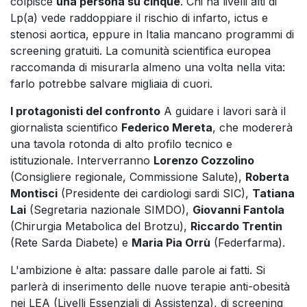
colpisce
una persona su cinque
. Chi ha livelli alti di
Lp(a) vede raddoppiare il rischio di infarto, ictus e
stenosi aortica, eppure in Italia mancano programmi di
screening gratuiti. La comunità scientifica europea
raccomanda di misurarla almeno una volta nella vita:
farlo potrebbe salvare migliaia di cuori.
I protagonisti del confronto
A guidare i lavori sarà il
giornalista scientifico
Federico Mereta
, che modererà
una tavola rotonda di alto profilo tecnico e
istituzionale. Interverranno
Lorenzo Cozzolino
(Consigliere regionale, Commissione Salute),
Roberta
Montisci
(Presidente dei cardiologi sardi SIC),
Tatiana
Lai
(Segretaria nazionale SIMDO),
Giovanni Fantola
(Chirurgia Metabolica del Brotzu),
Riccardo Trentin
(Rete Sarda Diabete) e
Maria Pia Orrù
(Federfarma).
L'ambizione è alta: passare dalle parole ai fatti. Si
parlerà di inserimento delle nuove terapie anti-obesità
nei LEA (Livelli Essenziali di Assistenza), di screening