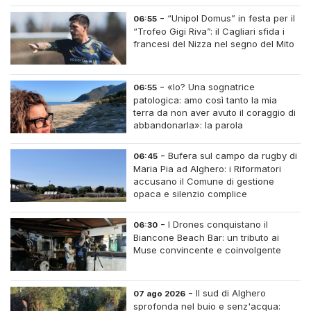
-
“Unipol Domus” in festa per il
06:55
“Trofeo Gigi Riva”: il Cagliari sfida i
francesi del Nizza nel segno del Mito
-
«Io? Una sognatrice
06:55
patologica: amo così tanto la mia
terra da non aver avuto il coraggio di
abbandonarla»: la parola
all'imprenditrice Sabrina Caredda
-
Bufera sul campo da rugby di
06:45
Maria Pia ad Alghero: i Riformatori
accusano il Comune di gestione
opaca e silenzio complice
-
I Drones conquistano il
06:30
Biancone Beach Bar: un tributo ai
Muse convincente e coinvolgente
-
Il sud di Alghero
07 ago 2026
sprofonda nel buio e senz'acqua: