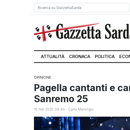
ATTUALITÀ
CRONACA
POLITICA
ECO
OPINIONE
Pagella cantanti e c
Sanremo 25
15 feb 2025 09:40
-
Carla Marongiu