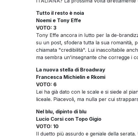
ITALIANA? La prossima volta direttamente 
Tutto il resto è noia
Noemi e Tony Effe
VOTO: 3
Tony Effe ancora in lutto per la de-brandizz
su un post, sfodera tutta la sua romanità,
chiamata "credibilità". Lui inascoltabile anc
ma sembra un'insegnante che corregge i comp
La nuova stella di Broadway
Francesca Michielin e Rkomi
VOTO: 6
Lei ha già dato con le scale e si siede al pi
liceale. Piacevoli, ma nulla per cui strapparsi
Nel blu, dipinto di blu
Lucio Corsi con Topo Gigio
VOTO: 10
Il duetto più assurdo e geniale della serata