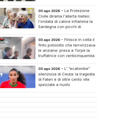
-
La Protezione
03 ago 2026
Civile dirama l'allerta meteo:
l'ondata di calore infiamma la
Sardegna con picchi di
arantadue gradi
-
Finisce in cella il
03 ago 2026
finto poliziotto che terrorizzava
le anziane: presa a Torpè la
truffatrice con venticinquemila
euro di oro rubato
-
L' “ecatombe”
03 ago 2026
silenziosa di Ceuta: la tragedia
di Faten e di oltre cento vite
spezzate a nuoto