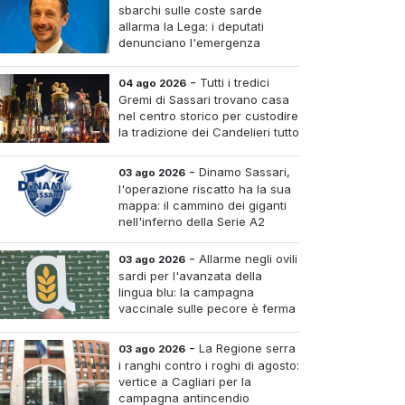
sbarchi sulle coste sarde
allarma la Lega: i deputati
denunciano l'emergenza
sicurezza e invocano Salvini al
Ministero dell'Interno
-
Tutti i tredici
04 ago 2026
Gremi di Sassari trovano casa
nel centro storico per custodire
la tradizione dei Candelieri tutto
l'anno
-
Dinamo Sassari,
03 ago 2026
l'operazione riscatto ha la sua
mappa: il cammino dei giganti
nell'inferno della Serie A2
-
Allarme negli ovili
03 ago 2026
sardi per l'avanzata della
lingua blu: la campagna
vaccinale sulle pecore è ferma
al venti per cento
-
La Regione serra
03 ago 2026
i ranghi contro i roghi di agosto:
vertice a Cagliari per la
campagna antincendio