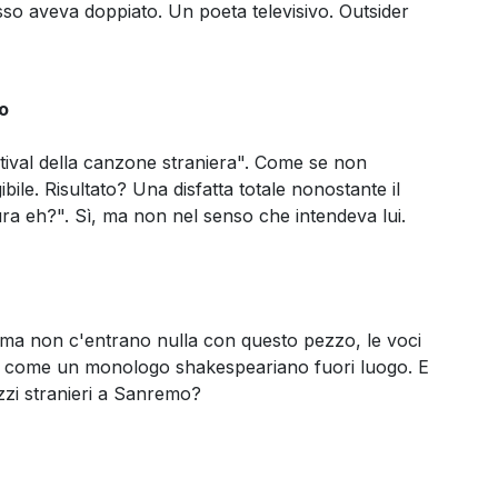
so aveva doppiato. Un poeta televisivo. Outsider
o
ival della canzone straniera". Come se non
ile. Risultato? Una disfatta totale nonostante il
aura eh?". Sì, ma non nel senso che intendeva lui.
ama non c'entrano nulla con questo pezzo, le voci
ica come un monologo shakespeariano fuori luogo. E
zi stranieri a Sanremo?