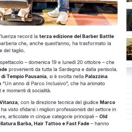
ffluenza record la
terza edizione del Barber Battle
 barberia che, anche quest’anno, ha trasformato la
e del taglio.
 spettacolo – domenica 19 e lunedì 20 ottobre – che
nde
provenienti da tutta la Sardegna e dalla penisola.
di Tempio Pausania
, si è svolta nella
Palazzina
va “Un anno di Parco Inclusivo”, che ha animato
e momenti di socialità.
 Vitanza
, con la direzione tecnica del giudice
Marco
ha visto sfidarsi i migliori professionisti del settore in
re, articolate in cinque categorie principali –
Old
latura Barba, Hair Tattoo e Fast Fade
– hanno