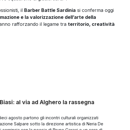
ionisti, il
Barber Battle Sardinia
si conferma oggi
azione e la valorizzazione dell’arte della
 anno rafforzando il legame tra
territorio, creatività
a Biasi: al via ad Alghero la rassegna
ieci agosto partono gli incontri culturali organizzati
azione Salpare sotto la direzione artistica di Neria De
Si comincia con la poesia di Bruno Geraci e un coro di