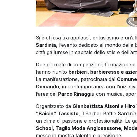
Si è chiusa tra applausi, entusiasmo e un’a
Sardinia
, l’evento dedicato al mondo della
città gallurese in capitale dello stile e dell’art
Due giornate di competizioni, formazione e
hanno riunito
barbieri, barbieresse e azie
La manifestazione, patrocinata dal
Comune 
Comando
, in contemporanea con l’iniziati
l’area del
Parco Rinaggiu
con musica, sport 
Organizzato da
Gianbattista Aisoni
e
Hiro
“Baicin” Tassisto
, il Barber Battle Sardinia 
un clima di passione e professionalità. Le ga
School, Taglio Moda Anglosassone, Model
messo in mostra talento e precisione.