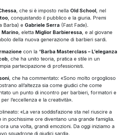
 Chessa
, che si è imposto nella
Old School
, nel
ttoo
, conquistando il pubblico e la giuria. Premi
a Barba) e
Gabriele Serra
(Fast Fade).
 Marino
, eletta
Miglior Barbieressa
, e al giovane
bolo della nuova generazione di barbieri sardi.
rmazione
con la “
Barba Masterclass – L’eleganza
acob
, che ha unito teoria, pratica e stile in un
pia partecipazione di professionisti.
soni
, che ha commentato: «Sono molto orgoglioso
dimostrano all’altezza sia come giudici che come
entato un punto di incontro per barbieri, formatori e
er l’eccellenza e la creatività».
olineato: «La vera soddisfazione sta nel riuscire a
 in pochissime ore diventano una grande famiglia.
ora una volta, grandi emozioni. Da oggi iniziamo a
vo squadrone di giudici sardi».