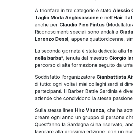
A trionfare in tre categorie è stato
Alessio
Taglio Moda Anglosassone
e nell’
Hair Ta
anche per
Claudio Pino Pintus
(Modellatur
Riconoscimenti speciali sono andati a
Giada
Lorenzo Dessì
, appena quattordicenne, sim
La seconda giornata è stata dedicata alla
fo
nella barba
”, tenuta dal maestro
Giorgio I
percorso di alta formazione seguito da un’am
Soddisfatto l’organizzatore
Gianbattista Ai
di tutto: ogni volta i miei colleghi sardi si 
partecipanti. Il Barber Battle Sardinia è div
aziende che condividono la stessa passione p
Sulla stessa linea
Hiro Vitanza
, che ha sott
creare ogni anno un gruppo di persone che
Quest’anno la Sardegna ci ha riservato, anc
lavorare alla prossima edizione, con un nuo