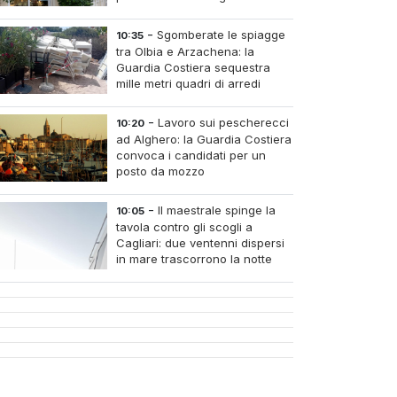
-
Sgomberate le spiagge
10:35
tra Olbia e Arzachena: la
Guardia Costiera sequestra
mille metri quadri di arredi
abusivi
-
Lavoro sui pescherecci
10:20
ad Alghero: la Guardia Costiera
convoca i candidati per un
posto da mozzo
-
Il maestrale spinge la
10:05
tavola contro gli scogli a
Cagliari: due ventenni dispersi
in mare trascorrono la notte
intrappolati alla Sella del
Diavolo