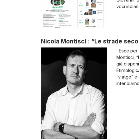
voci isolan
Nicola Montisci : “Le strade seco
Esce per P
Montisci, 
già disponib
Etimologic
“viatge” e 
intendiamo 