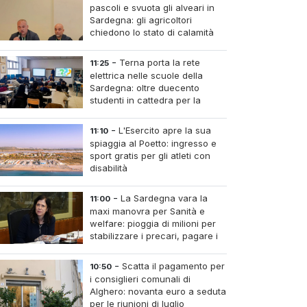
pascoli e svuota gli alveari in
Sardegna: gli agricoltori
chiedono lo stato di calamità
-
Terna porta la rete
11:25
elettrica nelle scuole della
Sardegna: oltre duecento
studenti in cattedra per la
transizione energetica
-
L'Esercito apre la sua
11:10
spiaggia al Poetto: ingresso e
sport gratis per gli atleti con
disabilità
-
La Sardegna vara la
11:00
maxi manovra per Sanità e
welfare: pioggia di milioni per
stabilizzare i precari, pagare i
medici nei piccoli centri e
umere infermieri fissi nelle case di riposo.
-
Scatta il pagamento per
10:50
i consiglieri comunali di
Alghero: novanta euro a seduta
per le riunioni di luglio