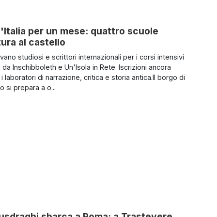
'Italia per un mese: quattro scuole
ura al castello
ivano studiosi e scrittori internazionali per i corsi intensivi
 da Inschibboleth e Un'Isola in Rete. Iscrizioni ancora
i laboratori di narrazione, critica e storia antica.Il borgo di
 si prepara a o...
Busdraghi sbarca a Roma: a Trastevere