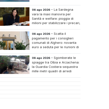
-
La Sardegna
06 ago 2026
vara la maxi manovra per
Sanità e welfare: pioggia di
milioni per stabilizzare i precari,
pagare i medici nei piccoli
tri e assumere infermieri fissi nelle case di riposo.
-
Scatta il
06 ago 2026
pagamento per i consiglieri
comunali di Alghero: novanta
euro a seduta per le riunioni di
luglio
-
Sgomberate le
06 ago 2026
spiagge tra Olbia e Arzachena:
la Guardia Costiera sequestra
mille metri quadri di arredi
abusivi