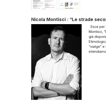
Nicola Montisci : “Le strade seco
Esce per P
Montisci, 
già disponib
Etimologic
“viatge” e 
intendiamo 