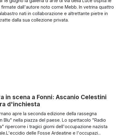
al 18 giugno la galleria d'arte di via della Luce ospita le
 firmate dall'autore noto come Mebb. In vetrina quattro
alabastro nati in collaborazione e altrettante pietre in
ratte dalla sua collezione privata.
a in scena a Fonni: Ascanio Celestini
ura d'inchiesta
omano apre la seconda edizione della rassegna
in Blu" nella piazza del paese. Lo spettacolo "Radio
" ripercorre i tragici giorni dell'occupazione nazista
ale.L'eccidio delle Fosse Ardeatine e l'occupazi...