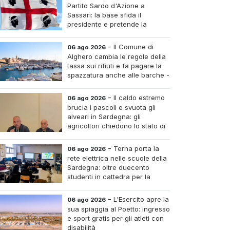
Partito Sardo d'Azione a
Sassari: la base sfida il
presidente e pretende la
convocazione del congresso
aordinario
-
Il Comune di
06 ago 2026
Alghero cambia le regole della
tassa sui rifiuti e fa pagare la
spazzatura anche alle barche -
Le tariffe e il calcolo
-
Il caldo estremo
06 ago 2026
brucia i pascoli e svuota gli
alveari in Sardegna: gli
agricoltori chiedono lo stato di
calamità
-
Terna porta la
06 ago 2026
rete elettrica nelle scuole della
Sardegna: oltre duecento
studenti in cattedra per la
transizione energetica
-
L'Esercito apre la
06 ago 2026
sua spiaggia al Poetto: ingresso
e sport gratis per gli atleti con
disabilità