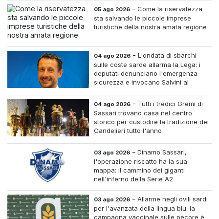
-
Come la riservatezza
05 ago 2026
sta salvando le piccole imprese
turistiche della nostra amata regione
-
L'ondata di sbarchi
04 ago 2026
sulle coste sarde allarma la Lega: i
deputati denunciano l'emergenza
sicurezza e invocano Salvini al
Ministero dell'Interno
-
Tutti i tredici Gremi di
04 ago 2026
Sassari trovano casa nel centro
storico per custodire la tradizione dei
Candelieri tutto l'anno
-
Dinamo Sassari,
03 ago 2026
l'operazione riscatto ha la sua
mappa: il cammino dei giganti
nell'inferno della Serie A2
-
Allarme negli ovili sardi
03 ago 2026
per l'avanzata della lingua blu: la
campagna vaccinale sulle pecore è