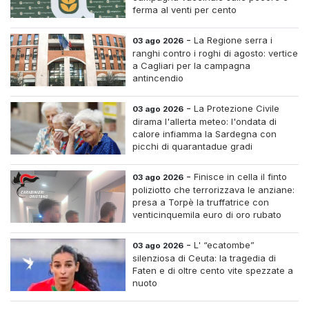
ferma al venti per cento
-
La Regione serra i
03 ago 2026
ranghi contro i roghi di agosto: vertice
a Cagliari per la campagna
antincendio
-
La Protezione Civile
03 ago 2026
dirama l'allerta meteo: l'ondata di
calore infiamma la Sardegna con
picchi di quarantadue gradi
-
Finisce in cella il finto
03 ago 2026
poliziotto che terrorizzava le anziane:
presa a Torpè la truffatrice con
venticinquemila euro di oro rubato
-
L' “ecatombe”
03 ago 2026
silenziosa di Ceuta: la tragedia di
Faten e di oltre cento vite spezzate a
nuoto