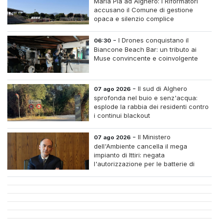
Maria Pia ad Alghero: i Riformatori
accusano il Comune di gestione
opaca e silenzio complice
-
I Drones conquistano il
06:30
Biancone Beach Bar: un tributo ai
Muse convincente e coinvolgente
-
Il sud di Alghero
07 ago 2026
sprofonda nel buio e senz'acqua:
esplode la rabbia dei residenti contro
i continui blackout
-
Il Ministero
07 ago 2026
dell'Ambiente cancella il mega
impianto di Ittiri: negata
l'autorizzazione per le batterie di
accumulo