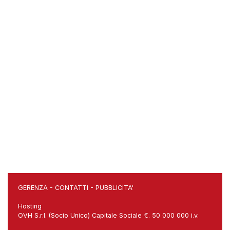
GERENZA
-
CONTATTI
-
PUBBLICITA'
Hosting
OVH S.r.l. (Socio Unico) Capitale Sociale €. 50 000 000 i.v.