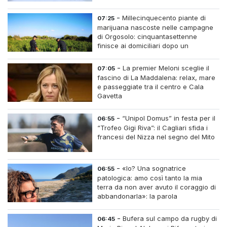
-
Millecinquecento piante di
07:25
marijuana nascoste nelle campagne
di Orgosolo: cinquantasettenne
finisce ai domiciliari dopo un
inseguimento tra i cespugli
-
La premier Meloni sceglie il
07:05
fascino di La Maddalena: relax, mare
e passeggiate tra il centro e Cala
Gavetta
-
“Unipol Domus” in festa per il
06:55
“Trofeo Gigi Riva”: il Cagliari sfida i
francesi del Nizza nel segno del Mito
-
«Io? Una sognatrice
06:55
patologica: amo così tanto la mia
terra da non aver avuto il coraggio di
abbandonarla»: la parola
all'imprenditrice Sabrina Caredda
-
Bufera sul campo da rugby di
06:45