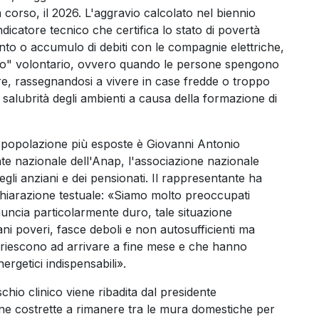
corso, il 2026. L'aggravio calcolato nel biennio
dicatore tecnico che certifica lo stato di povertà
to o accumulo di debiti con le compagnie elettriche,
o" volontario, ovvero quando le persone spengono
are, rassegnandosi a vivere in case fredde o troppo
salubrità degli ambienti a causa della formazione di
 popolazione più esposte è Giovanni Antonio
nte nazionale dell'Anap, l'associazione nazionale
 degli anziani e dei pensionati. Il rappresentante ha
chiarazione testuale: «Siamo molto preoccupati
nuncia particolarmente duro, tale situazione
ani poveri, fasce deboli e non autosufficienti ma
n riescono ad arrivare a fine mese e che hanno
energetici indispensabili».
schio clinico viene ribadita dal presidente
sone costrette a rimanere tra le mura domestiche per