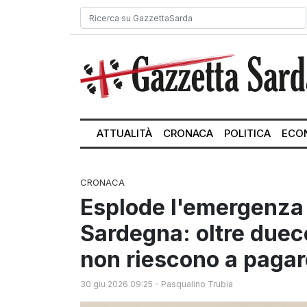
ATTUALITÀ
CRONACA
POLITICA
ECO
CRONACA
Esplode l'emergenza d
Sardegna: oltre duec
non riescono a pagar
30 giu 2026 09:25
-
Pasqualino Trubia