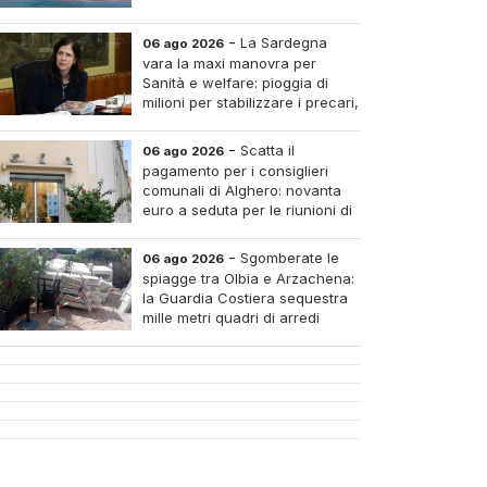
-
La Sardegna
06 ago 2026
vara la maxi manovra per
Sanità e welfare: pioggia di
milioni per stabilizzare i precari,
pagare i medici nei piccoli
tri e assumere infermieri fissi nelle case di riposo.
-
Scatta il
06 ago 2026
pagamento per i consiglieri
comunali di Alghero: novanta
euro a seduta per le riunioni di
luglio
-
Sgomberate le
06 ago 2026
spiagge tra Olbia e Arzachena:
la Guardia Costiera sequestra
mille metri quadri di arredi
abusivi