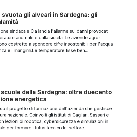
 svuota gli alveari in Sardegna: gli
alamità
one sindacale Cia lancia l'allarme sui danni provocati
erature anomale e dalla siccità. Le aziende agro-
ono costrette a spendere cifre insostenibili per l'acqua
za e i mangimi.Le temperature fisse ben...
le scuole della Sardegna: oltre duecento
izione energetica
uso il progetto di formazione dell'azienda che gestisce
tura nazionale. Coinvolti gli istituti di Cagliari, Sassari e
n lezioni di robotica, cybersicurezza e simulazioni in
uale per formare i futuri tecnici del settore.