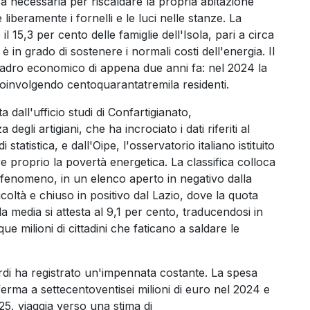
ca necessaria per riscaldare la propria abitazione
liberamente i fornelli e le luci nelle stanze. La
il 15,3 per cento delle famiglie dell'Isola, pari a circa
in grado di sostenere i normali costi dell'energia. Il
quadro economico di appena due anni fa: nel 2024 la
coinvolgendo centoquarantatremila residenti.
ta dall'ufficio studi di Confartigianato,
egli artigiani, che ha incrociato i dati riferiti al
i statistica, e dall'Oipe, l'osservatorio italiano istituito
e proprio la povertà energetica. La classifica colloca
 fenomeno, in un elenco aperto in negativo dalla
ficoltà e chiuso in positivo dal Lazio, dove la quota
a media si attesta al 9,1 per cento, traducendosi in
ue milioni di cittadini che faticano a saldare le
sardi ha registrato un'impennata costante. La spesa
 ferma a settecentoventisei milioni di euro nel 2024 e
25, viaggia verso una stima di