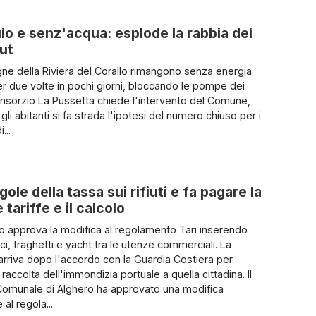
uio e senz'acqua: esplode la rabbia dei
out
e della Riviera del Corallo rimangono senza energia
per due volte in pochi giorni, bloccando le pompe dei
Consorzio La Pussetta chiede l'intervento del Comune,
gli abitanti si fa strada l'ipotesi del numero chiuso per i
...
ole della tassa sui rifiuti e fa pagare la
tariffe e il calcolo
io approva la modifica al regolamento Tari inserendo
i, traghetti e yacht tra le utenze commerciali. La
arriva dopo l'accordo con la Guardia Costiera per
a raccolta dell'immondizia portuale a quella cittadina. Il
Comunale di Alghero ha approvato una modifica
 al regola...