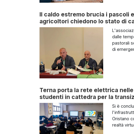
Il caldo estremo brucia i pascoli e
agricoltori chiedono lo stato di c
L'associazi
dalle temp
pastorali s
di emergen
Terna porta la rete elettrica nel
studenti in cattedra per la trans
Si è concl
l'infrastrut
Oristano co
realtà virt