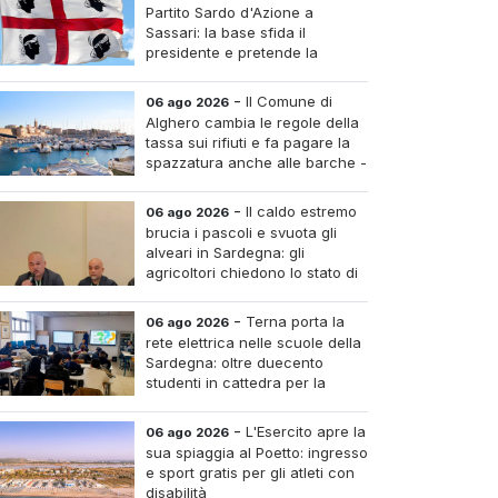
Partito Sardo d'Azione a
Sassari: la base sfida il
presidente e pretende la
convocazione del congresso
aordinario
-
Il Comune di
06 ago 2026
Alghero cambia le regole della
tassa sui rifiuti e fa pagare la
spazzatura anche alle barche -
Le tariffe e il calcolo
-
Il caldo estremo
06 ago 2026
brucia i pascoli e svuota gli
alveari in Sardegna: gli
agricoltori chiedono lo stato di
calamità
-
Terna porta la
06 ago 2026
rete elettrica nelle scuole della
Sardegna: oltre duecento
studenti in cattedra per la
transizione energetica
-
L'Esercito apre la
06 ago 2026
sua spiaggia al Poetto: ingresso
e sport gratis per gli atleti con
disabilità