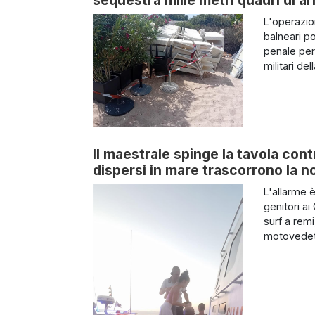
sequestra mille metri quadri di ar
L'operazio
balneari po
penale per 
militari del
Il maestrale spinge la tavola cont
dispersi in mare trascorrono la no
L'allarme 
genitori ai
surf a remi
motovedett