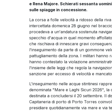
e Rena Majore. Schierati sessanta uomini 
sulle spiagge in concessione.
La corsa a folle velocità a ridosso della ri
intercettata domenica 28 giugno nel braccio 
procedeva a un'andatura sostenuta navigan
specchio d'acqua in quel momento affollato
che rischiava di innescare gravi conseguenz
l'inseguimento da parte di un gommone velo
pattugliamento della zona. I militari hanno ra
hanno contestato la violazione amministrativ
l'insieme delle leggi che regola la navigazi
sanzione per eccesso di velocità e mancato r
L'inseguimento nelle acque stintinesi rappres
denominata "Mare e Laghi Sicuri 2026", la c
destinata a concludersi il 20 settembre. Il d
Capitaneria di porto di Porto Torres coinvolg
presidiare quotidianamente via mare e via t