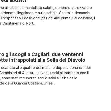
redi abusivi
ne all'alba ha smantellato salotti, dehors e attrezzature
sizionate illegalmente sulla sabbia. Scatta la denuncia
i responsabili delle occupazioni.Alle prime luci dell'alba, i
la Capitaneria di Port...
ro gli scogli a Cagliari: due ventenni
tte intrappolati alla Sella del Diavolo
è scattato alle quattro del mattino dopo la denuncia dei
 Carabinieri di Quartu. I giovani, usciti al tramonto con il
, sono stati recuperati sani e salvi all'alba dalle
e della Guardia Costiera.Un'es...