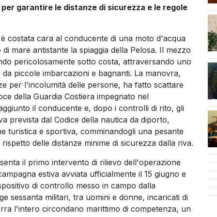
per garantire le distanze di sicurezza e le regole
cen
va è costata cara al conducente di una moto d'acqua
di mare antistante la spiaggia della Pelosa. Il mezzo
do pericolosamente sotto costa, attraversando uno
 da piccole imbarcazioni e bagnanti. La manovra,
e per l'incolumità delle persone, ha fatto scattare
ce della Guardia Costiera impegnato nel
ggiunto il conducente e, dopo i controlli di rito, gli
a prevista dal Codice della nautica da diporto,
one turistica e sportiva, comminandogli una pesante
ispetto delle distanze minime di sicurezza dalla riva.
enta il primo intervento di rilievo dell'operazione
ampagna estiva avviata ufficialmente il 15 giugno e
ispositivo di controllo messo in campo dalla
e sessanta militari, tra uomini e donne, incaricati di
erra l'intero circondario marittimo di competenza, un