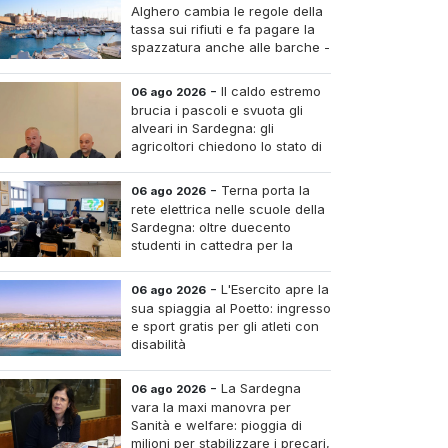
Alghero cambia le regole della
tassa sui rifiuti e fa pagare la
spazzatura anche alle barche -
Le tariffe e il calcolo
-
Il caldo estremo
06 ago 2026
brucia i pascoli e svuota gli
alveari in Sardegna: gli
agricoltori chiedono lo stato di
calamità
-
Terna porta la
06 ago 2026
rete elettrica nelle scuole della
Sardegna: oltre duecento
studenti in cattedra per la
transizione energetica
-
L'Esercito apre la
06 ago 2026
sua spiaggia al Poetto: ingresso
e sport gratis per gli atleti con
disabilità
-
La Sardegna
06 ago 2026
vara la maxi manovra per
Sanità e welfare: pioggia di
milioni per stabilizzare i precari,