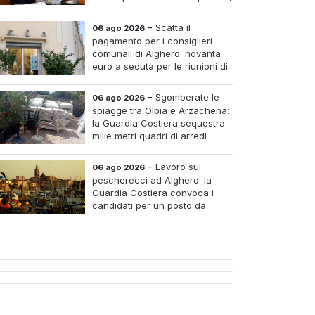
pagare i medici nei piccoli
tri e assumere infermieri fissi nelle case di riposo.
-
Scatta il
06 ago 2026
pagamento per i consiglieri
comunali di Alghero: novanta
euro a seduta per le riunioni di
luglio
-
Sgomberate le
06 ago 2026
spiagge tra Olbia e Arzachena:
la Guardia Costiera sequestra
mille metri quadri di arredi
abusivi
-
Lavoro sui
06 ago 2026
pescherecci ad Alghero: la
Guardia Costiera convoca i
candidati per un posto da
mozzo