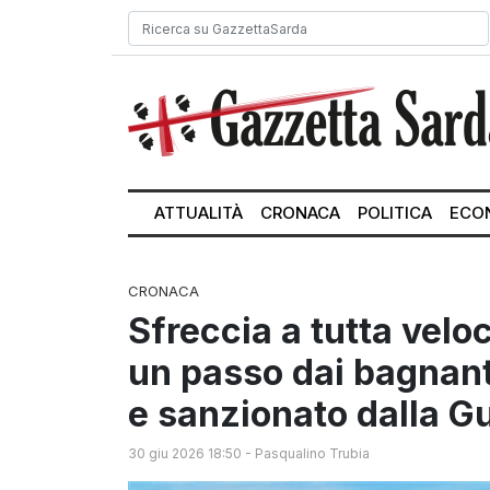
ATTUALITÀ
CRONACA
POLITICA
ECO
CRONACA
Sfreccia a tutta velo
un passo dai bagnanti
e sanzionato dalla G
30 giu 2026 18:50
-
Pasqualino Trubia