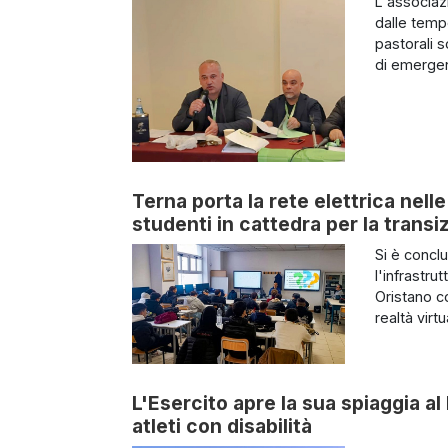
L'associazi
dalle temp
pastorali s
di emergen
Terna porta la rete elettrica nel
studenti in cattedra per la trans
Si è concl
l'infrastrut
Oristano co
realtà virt
L'Esercito apre la sua spiaggia al
atleti con disabilità