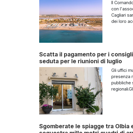
Il Comando
con l'asso
Cagliari s
dei loro a
Scatta il pagamento per i consigl
seduta per le riunioni di luglio
Gli uffici 
presenza r
pubbliche s
regionali.Gl
Sgomberate le spiagge tra Olbia 