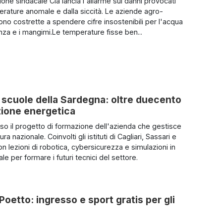
one sindacale Cia lancia l'allarme sui danni provocati
erature anomale e dalla siccità. Le aziende agro-
ono costrette a spendere cifre insostenibili per l'acqua
za e i mangimi.Le temperature fisse ben...
le scuole della Sardegna: oltre duecento
izione energetica
uso il progetto di formazione dell'azienda che gestisce
tura nazionale. Coinvolti gli istituti di Cagliari, Sassari e
n lezioni di robotica, cybersicurezza e simulazioni in
uale per formare i futuri tecnici del settore.
 Poetto: ingresso e sport gratis per gli