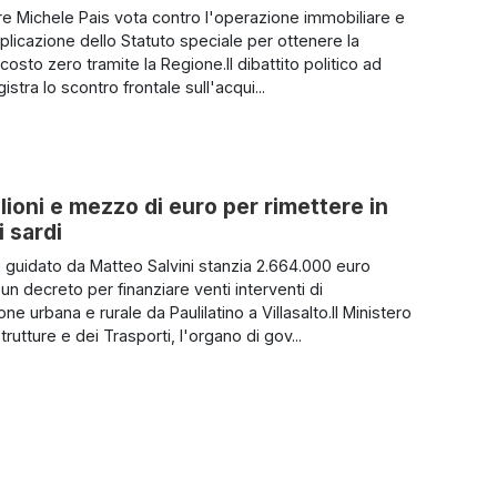
iere Michele Pais vota contro l'operazione immobiliare e
pplicazione dello Statuto speciale per ottenere la
 costo zero tramite la Regione.Il dibattito politico ad
istra lo scontro frontale sull'acqui...
lioni e mezzo di euro per rimettere in
i sardi
ro guidato da Matteo Salvini stanzia 2.664.000 euro
un decreto per finanziare venti interventi di
e urbana e rurale da Paulilatino a Villasalto.Il Ministero
strutture e dei Trasporti, l'organo di gov...