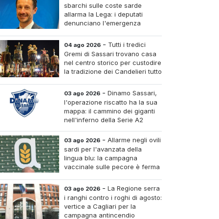
sbarchi sulle coste sarde
allarma la Lega: i deputati
denunciano l'emergenza
sicurezza e invocano Salvini al
Ministero dell'Interno
-
Tutti i tredici
04 ago 2026
Gremi di Sassari trovano casa
nel centro storico per custodire
la tradizione dei Candelieri tutto
l'anno
-
Dinamo Sassari,
03 ago 2026
l'operazione riscatto ha la sua
mappa: il cammino dei giganti
nell'inferno della Serie A2
-
Allarme negli ovili
03 ago 2026
sardi per l'avanzata della
lingua blu: la campagna
vaccinale sulle pecore è ferma
al venti per cento
-
La Regione serra
03 ago 2026
i ranghi contro i roghi di agosto:
vertice a Cagliari per la
campagna antincendio