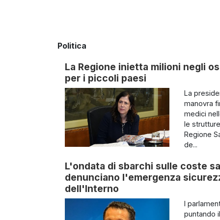
Politica
La Regione inietta milioni negli os
per i piccoli paesi
La preside
manovra fin
medici nel
le struttur
Regione Sa
de...
L'ondata di sbarchi sulle coste sa
denunciano l'emergenza sicurezza
dell'Interno
I parlamen
puntando il