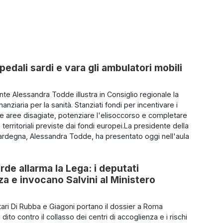
pedali sardi e vara gli ambulatori mobili
nte Alessandra Todde illustra in Consiglio regionale la
anziaria per la sanità. Stanziati fondi per incentivare i
le aree disagiate, potenziare l'elisoccorso e completare
e territoriali previste dai fondi europei.La presidente della
rdegna, Alessandra Todde, ha presentato oggi nell'aula
rde allarma la Lega: i deputati
 e invocano Salvini al Ministero
tari Di Rubba e Giagoni portano il dossier a Roma
 dito contro il collasso dei centri di accoglienza e i rischi