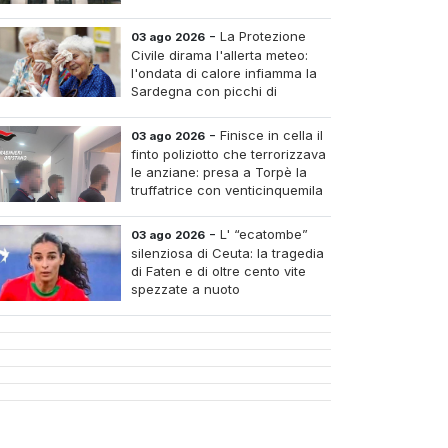
-
La Protezione
03 ago 2026
Civile dirama l'allerta meteo:
l'ondata di calore infiamma la
Sardegna con picchi di
arantadue gradi
-
Finisce in cella il
03 ago 2026
finto poliziotto che terrorizzava
le anziane: presa a Torpè la
truffatrice con venticinquemila
euro di oro rubato
-
L' “ecatombe”
03 ago 2026
silenziosa di Ceuta: la tragedia
di Faten e di oltre cento vite
spezzate a nuoto