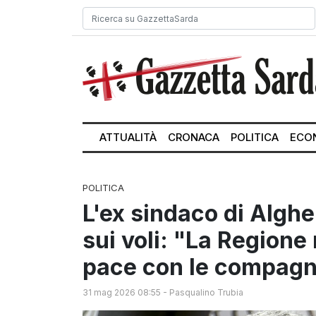
ATTUALITÀ
CRONACA
POLITICA
ECO
POLITICA
L'ex sindaco di Alghe
sui voli: "La Regione r
pace con le compagn
31 mag 2026 08:55
-
Pasqualino Trubia