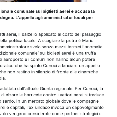
ionale comunale sui biglietti aerei e accusa la
rdegna. L'appello agli amministrator locali per
ti aerei, il balzello applicato al costo del passaggio
ella politica locale. A scagliare la pietra è Mario
x amministratore svela senza mezzi termini l'anomalia
dizionale comunale’ sui biglietti aerei è una truffa
de di aeroporto e i comuni non hanno alcun potere
cratico che ha spinto Conoci a lanciare un appello
inché non restino in silenzio di fronte alle dinamiche
ola.
a adottata dall'attuale Giunta regionale. Per Conoci, la
di alzare le barricate contro i vettori aerei si traduce
co sardo. In un mercato globale dove le compagnie
ei e capitali, l'ex sindaco invoca un capovolgimento
 volo vengano considerate come partner strategici e