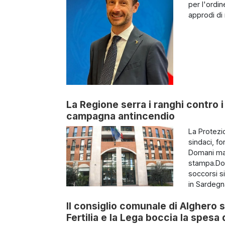
per l'ordin
approdi di 
La Regione serra i ranghi contro i 
campagna antincendio
La Protezi
sindaci, fo
Domani matt
stampa.Dom
soccorsi si
in Sardegna
Il consiglio comunale di Alghero s
Fertilia e la Lega boccia la spes