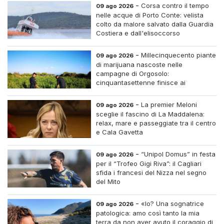
-
Corsa contro il tempo
09 ago 2026
nelle acque di Porto Conte: velista
colto da malore salvato dalla Guardia
Costiera e dall'elisoccorso
-
Millecinquecento piante
09 ago 2026
di marijuana nascoste nelle
campagne di Orgosolo:
cinquantasettenne finisce ai
domiciliari dopo un inseguimento tra i
cespugli
-
La premier Meloni
09 ago 2026
sceglie il fascino di La Maddalena:
relax, mare e passeggiate tra il centro
e Cala Gavetta
-
“Unipol Domus” in festa
09 ago 2026
per il “Trofeo Gigi Riva”: il Cagliari
sfida i francesi del Nizza nel segno
del Mito
-
«Io? Una sognatrice
09 ago 2026
patologica: amo così tanto la mia
terra da non aver avuto il coraggio di