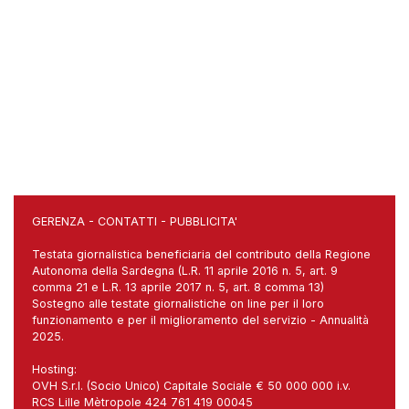
GERENZA
-
CONTATTI
-
PUBBLICITA'
Testata giornalistica beneficiaria del contributo della Regione
Autonoma della Sardegna (L.R. 11 aprile 2016 n. 5, art. 9
comma 21 e L.R. 13 aprile 2017 n. 5, art. 8 comma 13)
Sostegno alle testate giornalistiche on line per il loro
funzionamento e per il miglioramento del servizio - Annualità
2025.
Hosting:
OVH S.r.l. (Socio Unico) Capitale Sociale € 50 000 000 i.v.
RCS Lille Mètropole 424 761 419 00045