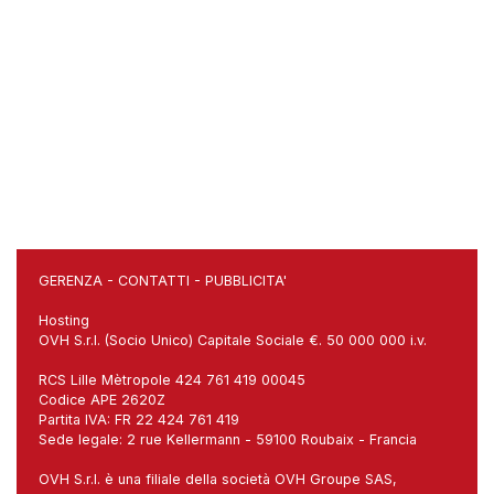
GERENZA
-
CONTATTI
-
PUBBLICITA'
Hosting
OVH S.r.l. (Socio Unico) Capitale Sociale €. 50 000 000 i.v.
RCS Lille Mètropole 424 761 419 00045
Codice APE 2620Z
Partita IVA: FR 22 424 761 419
Sede legale: 2 rue Kellermann - 59100 Roubaix - Francia
OVH S.r.l. è una filiale della società OVH Groupe SAS,