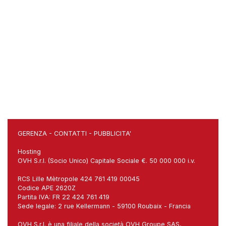
GERENZA
-
CONTATTI
-
PUBBLICITA'
Hosting
OVH S.r.l. (Socio Unico) Capitale Sociale €. 50 000 000 i.v.
RCS Lille Mètropole 424 761 419 00045
Codice APE 2620Z
Partita IVA: FR 22 424 761 419
Sede legale: 2 rue Kellermann - 59100 Roubaix - Francia
OVH S.r.l. è una filiale della società OVH Groupe SAS,