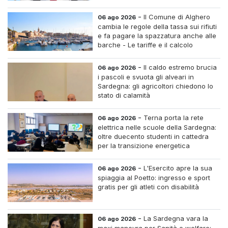
straordinario
-
Il Comune di Alghero
06 ago 2026
cambia le regole della tassa sui rifiuti
e fa pagare la spazzatura anche alle
barche - Le tariffe e il calcolo
-
Il caldo estremo brucia
06 ago 2026
i pascoli e svuota gli alveari in
Sardegna: gli agricoltori chiedono lo
stato di calamità
-
Terna porta la rete
06 ago 2026
elettrica nelle scuole della Sardegna:
oltre duecento studenti in cattedra
per la transizione energetica
-
L'Esercito apre la sua
06 ago 2026
spiaggia al Poetto: ingresso e sport
gratis per gli atleti con disabilità
-
La Sardegna vara la
06 ago 2026
maxi manovra per Sanità e welfare: