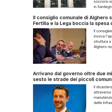
soccorsi si
in Sardegna
Il consiglio comunale di Alghero s
Fertilia e la Lega boccia la spes
Il consigl
invoca l'a
struttura a
Alghero reg
Arrivano dal governo oltre due mi
sesto le strade dei piccoli comun
Il dicaste
attraverso 
manutenzion
delle Infra