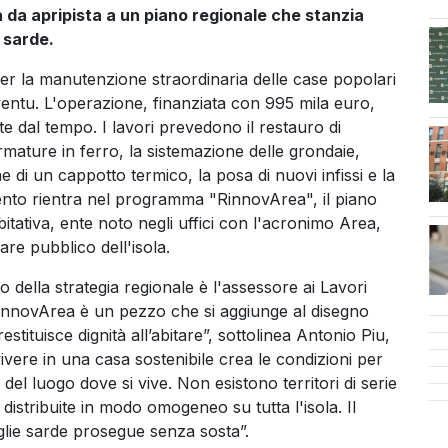
a da apripista a un piano regionale che stanzia
e sarde.
i per la manutenzione straordinaria delle case popolari
nventu. L'operazione, finanziata con 995 mila euro,
e dal tempo. I lavori prevedono il restauro di
armature in ferro, la sistemazione delle grondaie,
one di un cappotto termico, la posa di nuovi infissi e la
rvento rientra nel programma "RinnovArea", il piano
bitativa, ente noto negli uffici con l'acronimo Area,
are pubblico dell'isola.
no della strategia regionale è l'assessore ai Lavori
qu
 RinnovArea è un pezzo che si aggiunge al disegno
stituisce dignità all’abitare”, sottolinea Antonio Piu,
 vivere in una casa sostenibile crea le condizioni per
el luogo dove si vive. Non esistono territori di serie
ti distribuite in modo omogeneo su tutta l'isola. Il
iglie sarde prosegue senza sosta”.