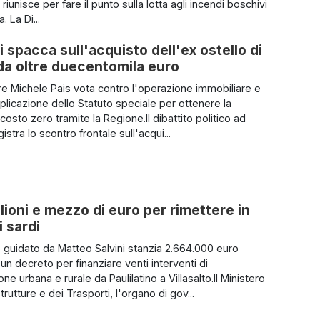
 riunisce per fare il punto sulla lotta agli incendi boschivi
. La Di...
i spacca sull'acquisto dell'ex ostello di
a da oltre duecentomila euro
iere Michele Pais vota contro l'operazione immobiliare e
pplicazione dello Statuto speciale per ottenere la
 costo zero tramite la Regione.Il dibattito politico ad
istra lo scontro frontale sull'acqui...
lioni e mezzo di euro per rimettere in
i sardi
ro guidato da Matteo Salvini stanzia 2.664.000 euro
un decreto per finanziare venti interventi di
e urbana e rurale da Paulilatino a Villasalto.Il Ministero
strutture e dei Trasporti, l'organo di gov...