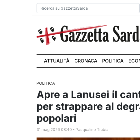
ATTUALITÀ
CRONACA
POLITICA
ECO
POLITICA
Apre a Lanusei il can
per strappare al deg
popolari
31 mag 2026 08:40
-
Pasqualino Trubia