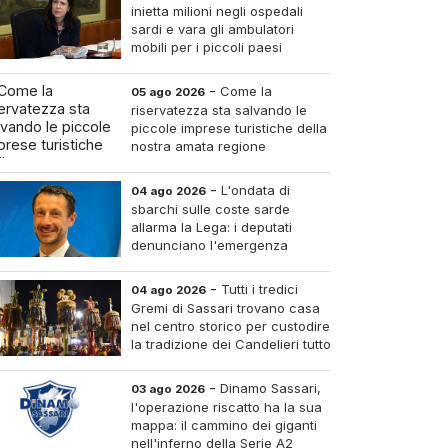
inietta milioni negli ospedali
sardi e vara gli ambulatori
mobili per i piccoli paesi
-
Come la
05 ago 2026
riservatezza sta salvando le
piccole imprese turistiche della
nostra amata regione
-
L'ondata di
04 ago 2026
sbarchi sulle coste sarde
allarma la Lega: i deputati
denunciano l'emergenza
sicurezza e invocano Salvini al
Ministero dell'Interno
-
Tutti i tredici
04 ago 2026
Gremi di Sassari trovano casa
nel centro storico per custodire
la tradizione dei Candelieri tutto
l'anno
-
Dinamo Sassari,
03 ago 2026
l'operazione riscatto ha la sua
mappa: il cammino dei giganti
nell'inferno della Serie A2