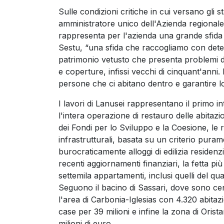
Sulle condizioni critiche in cui versano gli 
amministratore unico dell'Azienda regionale
rappresenta per l'azienda una grande sfida i
Sestu, “una sfida che raccogliamo con dete
patrimonio vetusto che presenta problemi di 
e coperture, infissi vecchi di cinquant'anni. 
persone che ci abitano dentro e garantire lo
I lavori di Lanusei rappresentano il primo i
l'intera operazione di restauro delle abitaz
dei Fondi per lo Sviluppo e la Coesione, le ri
infrastrutturali, basata su un criterio pura
burocraticamente alloggi di edilizia residenzi
recenti aggiornamenti finanziari, la fetta più
settemila appartamenti, inclusi quelli del qua
Seguono il bacino di Sassari, dove sono censi
l'area di Carbonia-Iglesias con 4.320 abitaz
case per 39 milioni e infine la zona di Oris
milioni di euro.