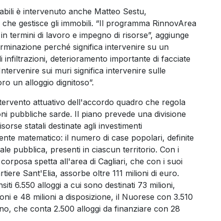
stabili è intervenuto anche Matteo Sestu,
 che gestisce gli immobili. “Il programma RinnovArea
n termini di lavoro e impegno di risorse”, aggiunge
rminazione perché significa intervenire su un
infiltrazioni, deterioramento importante di facciate
Intervenire sui muri significa intervenire sulle
ro un alloggio dignitoso”.
ntervento attuativo dell'accordo quadro che regola
ioni pubbliche sarde. Il piano prevede una divisione
sorse statali destinate agli investimenti
mente matematico: il numero di case popolari, definite
ale pubblica, presenti in ciascun territorio. Con i
 corposa spetta all'area di Cagliari, che con i suoi
rtiere Sant'Elia, assorbe oltre 111 milioni di euro.
ti 6.550 alloggi a cui sono destinati 73 milioni,
ioni e 48 milioni a disposizione, il Nuorese con 3.510
tano, che conta 2.500 alloggi da finanziare con 28