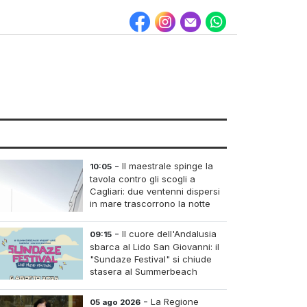
-
Il maestrale spinge la
10:05
tavola contro gli scogli a
Cagliari: due ventenni dispersi
in mare trascorrono la notte
intrappolati alla Sella del
Diavolo
-
Il cuore dell'Andalusia
09:15
sbarca al Lido San Giovanni: il
"Sundaze Festival" si chiude
stasera al Summerbeach
Village con le danze dell'Aire
de Flamenco
-
La Regione
05 ago 2026