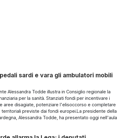
pedali sardi e vara gli ambulatori mobili
nte Alessandra Todde illustra in Consiglio regionale la
anziaria per la sanità. Stanziati fondi per incentivare i
le aree disagiate, potenziare l'elisoccorso e completare
e territoriali previste dai fondi europei.La presidente della
rdegna, Alessandra Todde, ha presentato oggi nell'aula
rde allarma la Lega: i deputati