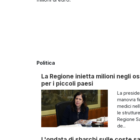
Politica
La Regione inietta milioni negli os
per i piccoli paesi
La preside
manovra fin
medici nel
le struttur
Regione Sa
de...
L'ondata di sbarchi sulle coste sa