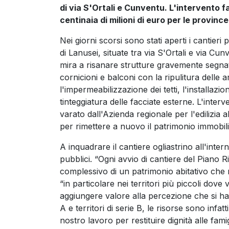
di via S'Ortali e Cunventu. L'intervento f
centinaia di milioni di euro per le provinc
Nei giorni scorsi sono stati aperti i cantier
di Lanusei, situate tra via S'Ortali e via Cu
mira a risanare strutture gravemente segnat
cornicioni e balconi con la ripulitura delle 
l'impermeabilizzazione dei tetti, l'installazi
tinteggiatura delle facciate esterne. L'inte
varato dall'Azienda regionale per l'edilizia a
per rimettere a nuovo il patrimonio immobili
A inquadrare il cantiere ogliastrino all'inter
pubblici. “Ogni avvio di cantiere del Piano
complessivo di un patrimonio abitativo che re
“in particolare nei territori più piccoli dove
aggiungere valore alla percezione che si ha d
A e territori di serie B, le risorse sono infat
nostro lavoro per restituire dignità alle fam