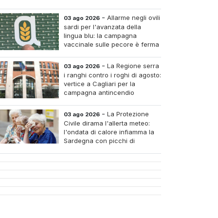
-
Allarme negli ovili
03 ago 2026
sardi per l'avanzata della
lingua blu: la campagna
vaccinale sulle pecore è ferma
al venti per cento
-
La Regione serra
03 ago 2026
i ranghi contro i roghi di agosto:
vertice a Cagliari per la
campagna antincendio
-
La Protezione
03 ago 2026
Civile dirama l'allerta meteo:
l'ondata di calore infiamma la
Sardegna con picchi di
arantadue gradi