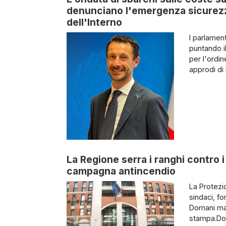
denunciano l'emergenza sicurezza
dell'Interno
I parlamen
puntando il
per l'ordin
approdi di 
La Regione serra i ranghi contro i 
campagna antincendio
La Protezi
sindaci, fo
Domani matt
stampa.Dom