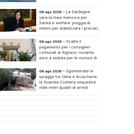
-
La Sardegna
06 ago 2026
vara la maxi manovra per
Sanità e welfare: pioggia di
milioni per stabilizzare i precari,
pagare i medici nei piccoli
tri e assumere infermieri fissi nelle case di riposo.
-
Scatta il
06 ago 2026
pagamento per i consiglieri
comunali di Alghero: novanta
euro a seduta per le riunioni di
luglio
-
Sgomberate le
06 ago 2026
spiagge tra Olbia e Arzachena:
la Guardia Costiera sequestra
mille metri quadri di arredi
abusivi