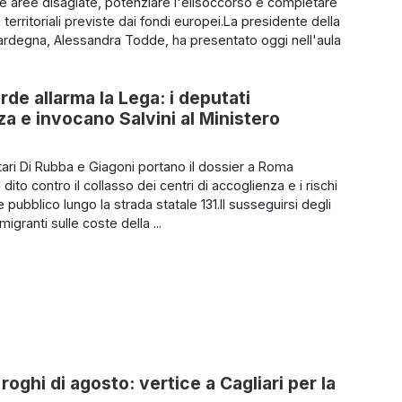
le aree disagiate, potenziare l'elisoccorso e completare
e territoriali previste dai fondi europei.La presidente della
rdegna, Alessandra Todde, ha presentato oggi nell'aula
rde allarma la Lega: i deputati
 e invocano Salvini al Ministero
tari Di Rubba e Giagoni portano il dossier a Roma
 dito contro il collasso dei centri di accoglienza e i rischi
e pubblico lungo la strada statale 131.Il susseguirsi degli
migranti sulle coste della ...
roghi di agosto: vertice a Cagliari per la