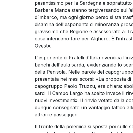
pesantissimo per la Sardegna e soprattutto
Barbara Manca stanno tergiversando sull’abol
d’imbarco, ma ogni giorno perso si sta tras
disamina dell'esponente di minoranza proseg
gravissimo che Regione e assessorato ai Tr
cosa intendano fare per Alghero. È l’infrast
Ovest».
L'esponente di Fratelli d'Italia rivendica l'in
banchi dell'aula sarda, evidenziando lo scar
della Penisola. Nelle parole del capogruppo
presentata nei mesi scorsi: «La proposta di Fr
capogruppo Paolo Truzzu, era chiara: abolire
sardi. Il Campo Largo ha scelto invece il ri
nuovi investimenti». Il rinvio votato dalla c
dunque consegnato un vantaggio tattico alle a
attrarre passeggeri.
Il fronte della polemica si sposta poi sulle s