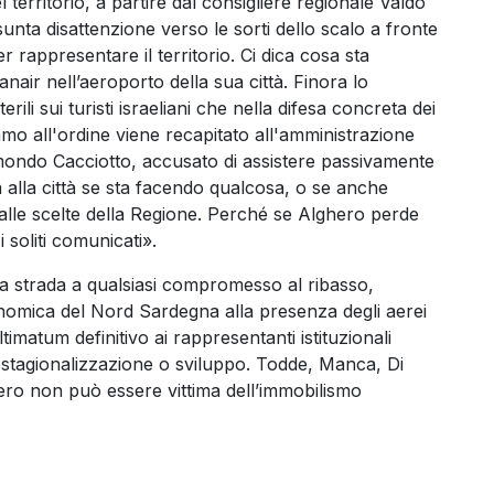
el territorio, a partire dal consigliere regionale Valdo
unta disattenzione verso le sorti dello scalo a fronte
er rappresentare il territorio. Ci dica cosa sta
air nell’aeroporto della sua città. Finora lo
li sui turisti israeliani che nella difesa concreta dei
mo all'ordine viene recapitato all'amministrazione
imondo Cacciotto, accusato di assistere passivamente
ca alla città se sta facendo qualcosa, o se anche
io alle scelte della Regione. Perché se Alghero perde
soliti comunicati».
 la strada a qualsiasi compromesso al ribasso,
nomica del Nord Sardegna alla presenza degli aerei
timatum definitivo ai rappresentanti istituzionali
estagionalizzazione o sviluppo. Todde, Manca, Di
ero non può essere vittima dell’immobilismo