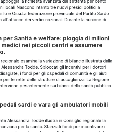
e appoggia la richiesta avanzata dal settanta per cento
ni locali. Nascono intanto tre nuovi presidi politici a
silo e Ossi.La federazione provinciale del Partito Sardo
 all'attacco dei vertici nazionali. Durante la riunione di
per Sanità e welfare: pioggia di milioni
 i medici nei piccoli centri e assumere
so.
o regionale esamina la variazione di bilancio illustrata dalla
Alessandra Todde. Sbloccati gli incentivi per i dottori
disagiate, i fondi per gli ospedali di comunità e gli aiuti
ie per le rette delle strutture di accoglienza. La Regione
nterviene pesantemente sui bilanci della sanità pubblica
pedali sardi e vara gli ambulatori mobili
nte Alessandra Todde illustra in Consiglio regionale la
anziaria per la sanità. Stanziati fondi per incentivare i