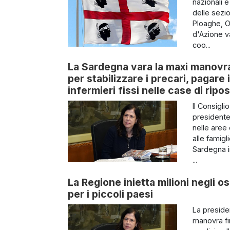
nazionali 
delle sezio
Ploaghe, O
d'Azione va
coo...
La Sardegna vara la maxi manovra 
per stabilizzare i precari, pagare
infermieri fissi nelle case di ripo
Il Consigli
presidente 
nelle aree 
alle famigl
Sardegna i
...
La Regione inietta milioni negli os
per i piccoli paesi
La preside
manovra fin