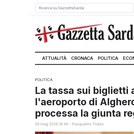
ATTUALITÀ
CRONACA
POLITICA
ECO
POLITICA
La tassa sui biglietti
l'aeroporto di Alghero:
processa la giunta re
29 mag 2026 16:40
-
Pasqualino Trubia