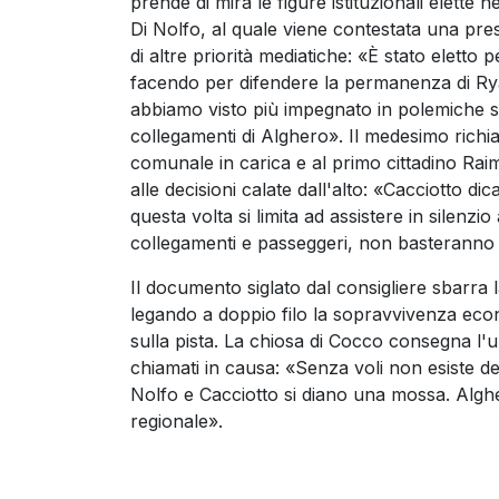
prende di mira le figure istituzionali elette n
Di Nolfo, al quale viene contestata una pres
di altre priorità mediatiche: «È stato eletto p
facendo per difendere la permanenza di Ryan
abbiamo visto più impegnato in polemiche steri
collegamenti di Alghero». Il medesimo richia
comunale in carica e al primo cittadino Ra
alle decisioni calate dall'alto: «Cacciotto di
questa volta si limita ad assistere in silenz
collegamenti e passeggeri, non basteranno i 
Il documento siglato dal consigliere sbarra
legando a doppio filo la sopravvivenza eco
sulla pista. La chiosa di Cocco consegna l'ul
chiamati in causa: «Senza voli non esiste d
Nolfo e Cacciotto si diano una mossa. Algh
regionale».