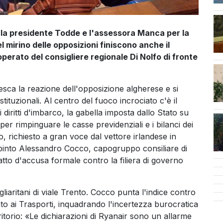
la presidente Todde e l'assessora Manca per la
l mirino delle opposizioni finiscono anche il
operato del consigliere regionale Di Nolfo di fronte
cen
nesca la reazione dell'opposizione algherese e si
stituzionali. Al centro del fuoco incrociato c'è il
iritti d'imbarco, la gabella imposta dallo Stato su
per rimpinguare le casse previdenziali e i bilanci dei
, richiesto a gran voce dal vettore irlandese in
 spinto Alessandro Cocco, capogruppo consiliare di
 atto d'accusa formale contro la filiera di governo
gliaritani di viale Trento. Cocco punta l'indice contro
rato ai Trasporti, inquadrando l'incertezza burocratica
itorio: «Le dichiarazioni di Ryanair sono un allarme