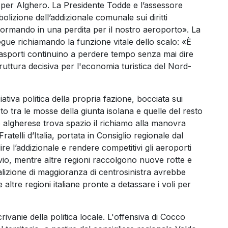
 per Alghero. La Presidente Todde e l’assessore
izione dell’addizionale comunale sui diritti
formando in una perdita per il nostro aeroporto». La
ue richiamando la funzione vitale dello scalo: «È
asporti continuino a perdere tempo senza mai dire
ruttura decisiva per l'economia turistica del Nord-
iziativa politica della propria fazione, bocciata sui
to tra le mosse della giunta isolana e quelle del resto
 algherese trova spazio il richiamo alla manovra
atelli d’Italia, portata in Consiglio regionale dal
 l’addizionale e rendere competitivi gli aeroporti
nvio, mentre altre regioni raccolgono nuove rotte e
oalizione di maggioranza di centrosinistra avrebbe
ltre regioni italiane pronte a detassare i voli per
crivanie della politica locale. L'offensiva di Cocco