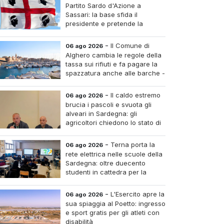
Partito Sardo d'Azione a
Sassari: la base sfida il
presidente e pretende la
convocazione del congresso
aordinario
-
Il Comune di
06 ago 2026
Alghero cambia le regole della
tassa sui rifiuti e fa pagare la
spazzatura anche alle barche -
Le tariffe e il calcolo
-
Il caldo estremo
06 ago 2026
brucia i pascoli e svuota gli
alveari in Sardegna: gli
agricoltori chiedono lo stato di
calamità
-
Terna porta la
06 ago 2026
rete elettrica nelle scuole della
Sardegna: oltre duecento
studenti in cattedra per la
transizione energetica
-
L'Esercito apre la
06 ago 2026
sua spiaggia al Poetto: ingresso
e sport gratis per gli atleti con
disabilità