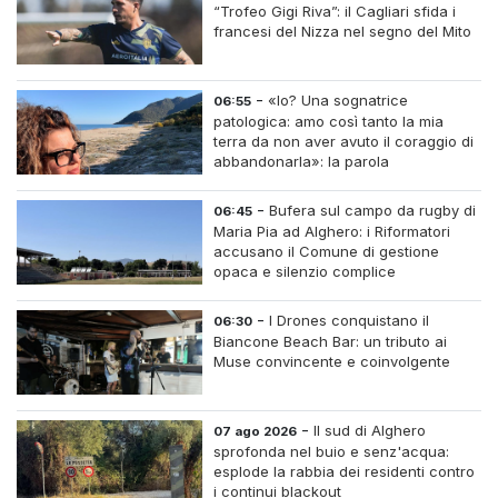
“Trofeo Gigi Riva”: il Cagliari sfida i
francesi del Nizza nel segno del Mito
-
«Io? Una sognatrice
06:55
patologica: amo così tanto la mia
terra da non aver avuto il coraggio di
abbandonarla»: la parola
all'imprenditrice Sabrina Caredda
-
Bufera sul campo da rugby di
06:45
Maria Pia ad Alghero: i Riformatori
accusano il Comune di gestione
opaca e silenzio complice
-
I Drones conquistano il
06:30
Biancone Beach Bar: un tributo ai
Muse convincente e coinvolgente
-
Il sud di Alghero
07 ago 2026
sprofonda nel buio e senz'acqua:
esplode la rabbia dei residenti contro
i continui blackout