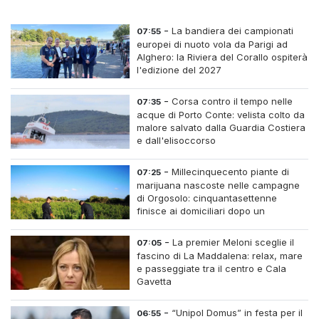
-
La bandiera dei campionati
07:55
europei di nuoto vola da Parigi ad
Alghero: la Riviera del Corallo ospiterà
l'edizione del 2027
-
Corsa contro il tempo nelle
07:35
acque di Porto Conte: velista colto da
malore salvato dalla Guardia Costiera
e dall'elisoccorso
-
Millecinquecento piante di
07:25
marijuana nascoste nelle campagne
di Orgosolo: cinquantasettenne
finisce ai domiciliari dopo un
inseguimento tra i cespugli
-
La premier Meloni sceglie il
07:05
fascino di La Maddalena: relax, mare
e passeggiate tra il centro e Cala
Gavetta
-
“Unipol Domus” in festa per il
06:55