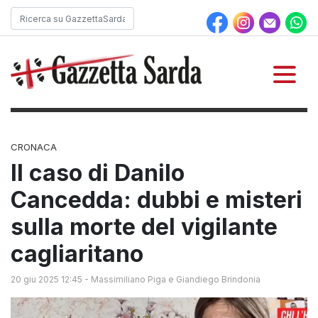
CRONACA
Il caso di Danilo
Cancedda: dubbi e misteri
sulla morte del vigilante
cagliaritano
20 giu 2025 12:45
-
Massimiliano Piga e Giandiego Brindonia