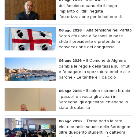
07 ago 2026
dell'Ambiente cancella il mega
impianto di Ittiri: negata
l'autorizzazione per le batterie di
accumulo
-
Alta tensione nel Partito
06 ago 2026
Sardo d'Azione a Sassari: la base
sfida il presidente e pretende la
convocazione del congresso
straordinario
-
Il Comune di Alghero
06 ago 2026
cambia le regole della tassa sui rifiuti
e fa pagare la spazzatura anche alle
barche - Le tariffe e il calcolo
-
Il caldo estremo brucia
06 ago 2026
i pascoli e svuota gli alveari in
Sardegna: gli agricoltori chiedono lo
stato di calamità
-
Terna porta la rete
06 ago 2026
elettrica nelle scuole della Sardegna:
oltre duecento studenti in cattedra