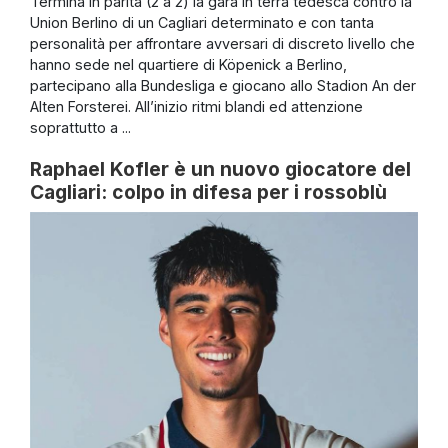
Termina in parità (2 a 2) la gara in terra tedesca contro la
Union Berlino di un Cagliari determinato e con tanta
personalità per affrontare avversari di discreto livello che
hanno sede nel quartiere di Köpenick a Berlino,
partecipano alla Bundesliga e giocano allo Stadion An der
Alten Forsterei. All’inizio ritmi blandi ed attenzione
soprattutto a ...
Raphael Kofler è un nuovo giocatore del
Cagliari: colpo in difesa per i rossoblù