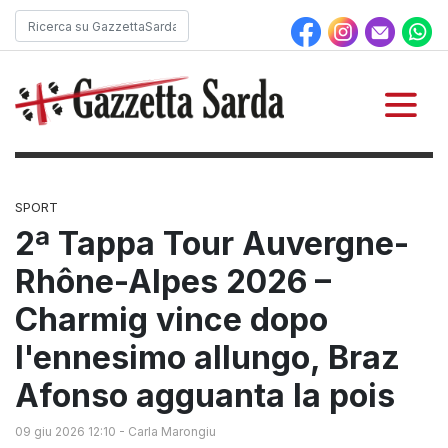
SPORT
2ª Tappa Tour Auvergne-
Rhône-Alpes 2026 –
Charmig vince dopo
l'ennesimo allungo, Braz
Afonso agguanta la pois
09 giu 2026 12:10
-
Carla Marongiu