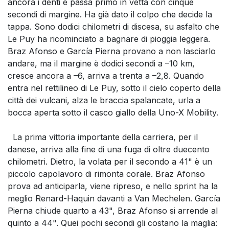
ancora i denti e passa primo in vetta con cinque
secondi di margine. Ha già dato il colpo che decide la
tappa. Sono dodici chilometri di discesa, su asfalto che
Le Puy ha ricominciato a bagnare di pioggia leggera.
Braz Afonso e García Pierna provano a non lasciarlo
andare, ma il margine è dodici secondi a –10 km,
cresce ancora a –6, arriva a trenta a –2,8. Quando
entra nel rettilineo di Le Puy, sotto il cielo coperto della
città dei vulcani, alza le braccia spalancate, urla a
bocca aperta sotto il casco giallo della Uno-X Mobility.
La prima vittoria importante della carriera, per il
danese, arriva alla fine di una fuga di oltre duecento
chilometri. Dietro, la volata per il secondo a 41" è un
piccolo capolavoro di rimonta corale. Braz Afonso
prova ad anticiparla, viene ripreso, e nello sprint ha la
meglio Renard-Haquin davanti a Van Mechelen. García
Pierna chiude quarto a 43", Braz Afonso si arrende al
quinto a 44". Quei pochi secondi gli costano la maglia: