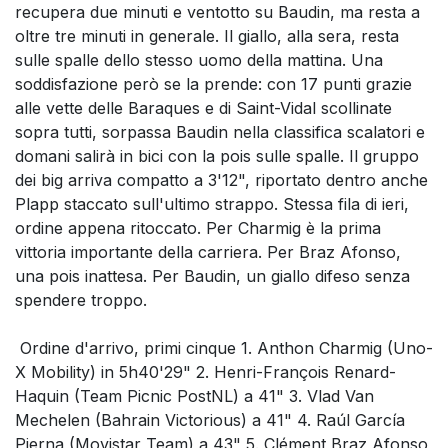
recupera due minuti e ventotto su Baudin, ma resta a
oltre tre minuti in generale. Il giallo, alla sera, resta
sulle spalle dello stesso uomo della mattina. Una
soddisfazione però se la prende: con 17 punti grazie
alle vette delle Baraques e di Saint-Vidal scollinate
sopra tutti, sorpassa Baudin nella classifica scalatori e
domani salirà in bici con la pois sulle spalle. Il gruppo
dei big arriva compatto a 3'12", riportato dentro anche
Plapp staccato sull'ultimo strappo. Stessa fila di ieri,
ordine appena ritoccato. Per Charmig è la prima
vittoria importante della carriera. Per Braz Afonso,
una pois inattesa. Per Baudin, un giallo difeso senza
spendere troppo.
Ordine d'arrivo, primi cinque 1. Anthon Charmig (Uno-
X Mobility) in 5h40'29" 2. Henri-François Renard-
Haquin (Team Picnic PostNL) a 41" 3. Vlad Van
Mechelen (Bahrain Victorious) a 41" 4. Raúl García
Pierna (Movistar Team) a 43" 5. Clément Braz Afonso