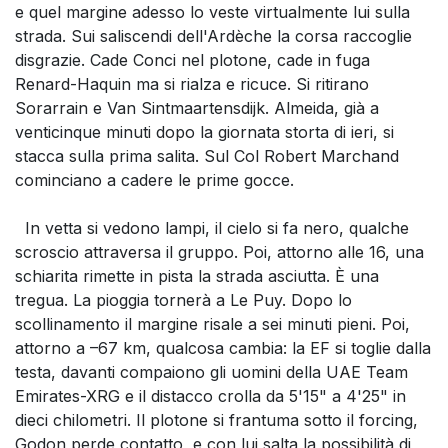
e quel margine adesso lo veste virtualmente lui sulla
strada. Sui saliscendi dell'Ardèche la corsa raccoglie
disgrazie. Cade Conci nel plotone, cade in fuga
Renard-Haquin ma si rialza e ricuce. Si ritirano
Sorarrain e Van Sintmaartensdijk. Almeida, già a
venticinque minuti dopo la giornata storta di ieri, si
stacca sulla prima salita. Sul Col Robert Marchand
cominciano a cadere le prime gocce.
In vetta si vedono lampi, il cielo si fa nero, qualche
scroscio attraversa il gruppo. Poi, attorno alle 16, una
schiarita rimette in pista la strada asciutta. È una
tregua. La pioggia tornerà a Le Puy. Dopo lo
scollinamento il margine risale a sei minuti pieni. Poi,
attorno a –67 km, qualcosa cambia: la EF si toglie dalla
testa, davanti compaiono gli uomini della UAE Team
Emirates-XRG e il distacco crolla da 5'15" a 4'25" in
dieci chilometri. Il plotone si frantuma sotto il forcing,
Godon perde contatto, e con lui salta la possibilità di