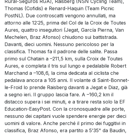
Rural-Seguros RGA), Raisberg (NSN Cycling Team),
Thomas (Cofidis) e Renard-Haquin (Team Picnic
PostNL). Due controscatti vengono annullati, ma
attorno alle 12:25, prima del Col de la Croix de Toutes
Aures, quattro inseguitori (Jegat, García Pierna, Van
Mechelen, Braz Afonso) chiudono sui battistrada.
Davanti, dieci uomini. Nessuno pericoloso per la
classifica. Thomas fa il padrone delle salite. Passa
primo sul Chatain a –211,5 km, sulla Croix de Toutes
Aures, e completa il tris sul lungo e pedalabile Robert
Marchand a –108,6, la cima dedicata al ciclista che
pedalava ancora a 105 anni. Il volante di Saint-Bonnet-
le-Froid lo prende Raisberg davanti a Jegat e Diaz, già
a segno ieri. Il gruppo lascia fare. A –160,2 km il
distacco supera i sei minuti, e a tirare resta solo la EF
Education-EasyPost. Con la cronosquadre alle porte,
nessuno dei capitani vuole spendere energie per dieci
uomini di valore. Anche perché il primo dei fuggitivi in
classifica, Braz Afonso, era partito a 5'35" da Baudin,