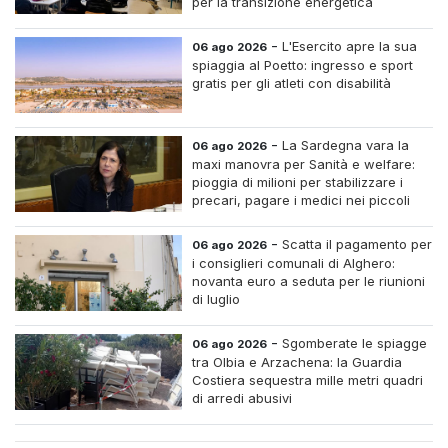
per la transizione energetica
-
L'Esercito apre la sua
06 ago 2026
spiaggia al Poetto: ingresso e sport
gratis per gli atleti con disabilità
-
La Sardegna vara la
06 ago 2026
maxi manovra per Sanità e welfare:
pioggia di milioni per stabilizzare i
precari, pagare i medici nei piccoli
centri e assumere infermieri fissi nelle
case di riposo.
-
Scatta il pagamento per
06 ago 2026
i consiglieri comunali di Alghero:
novanta euro a seduta per le riunioni
di luglio
-
Sgomberate le spiagge
06 ago 2026
tra Olbia e Arzachena: la Guardia
Costiera sequestra mille metri quadri
di arredi abusivi