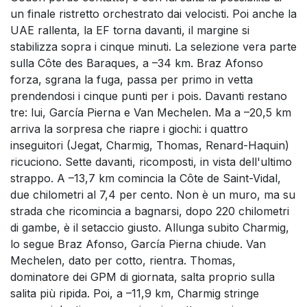
un finale ristretto orchestrato dai velocisti. Poi anche la
UAE rallenta, la EF torna davanti, il margine si
stabilizza sopra i cinque minuti. La selezione vera parte
sulla Côte des Baraques, a –34 km. Braz Afonso
forza, sgrana la fuga, passa per primo in vetta
prendendosi i cinque punti per i pois. Davanti restano
tre: lui, García Pierna e Van Mechelen. Ma a –20,5 km
arriva la sorpresa che riapre i giochi: i quattro
inseguitori (Jegat, Charmig, Thomas, Renard-Haquin)
ricuciono. Sette davanti, ricomposti, in vista dell'ultimo
strappo. A –13,7 km comincia la Côte de Saint-Vidal,
due chilometri al 7,4 per cento. Non è un muro, ma su
strada che ricomincia a bagnarsi, dopo 220 chilometri
di gambe, è il setaccio giusto. Allunga subito Charmig,
lo segue Braz Afonso, García Pierna chiude. Van
Mechelen, dato per cotto, rientra. Thomas,
dominatore dei GPM di giornata, salta proprio sulla
salita più ripida. Poi, a –11,9 km, Charmig stringe