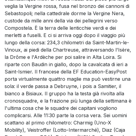
veglia la Vergine rossa, fusa nel bronzo dei cannoni di
Sebastopoli; nella cattedrale dorme la Vergine Nera,
custode da mille anni della via dei pellegrini verso
Compostela. È la terra delle lenticchie verdi e dei
merletti a fuselli. E ci si arriva oggi dopo il viaggio più
lungo della corsa: 234,3 chilometri da Saint-Martin-le-
Vinoux, ai piedi della Chartreuse, attraversando l'Isère,
la Drôme e l'Ardèche per poi salire in Alta Loira. Si
riparte con Baudin in giallo, dopo la cavalcata di ieri a
Saint-Ismier. Il francese della EF Education-EasyPost
porta virtualmente quattro maglie ma può vestirne una
sola: il verde passa a Debruyne, i pois a Samitier, il
bianco a Bisiaux. Il gruppo ha la testa già rivolta alla
cronosquadre, e la frazione più lunga della settimana è
l'ultima cosa che le squadre dei capitani vogliono
complicarsi. Alle 11:30 parte la corsa vera. Sei uomini
scattano al primo chilometro: Charmig (Uno-X
Mobility), Veistroffer (Lotto-Intermarché), Diaz (Caja