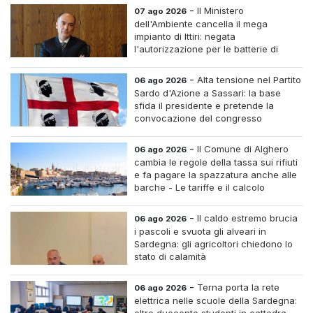
-
Il Ministero
07 ago 2026
dell'Ambiente cancella il mega
impianto di Ittiri: negata
l'autorizzazione per le batterie di
accumulo
-
Alta tensione nel Partito
06 ago 2026
Sardo d'Azione a Sassari: la base
sfida il presidente e pretende la
convocazione del congresso
straordinario
-
Il Comune di Alghero
06 ago 2026
cambia le regole della tassa sui rifiuti
e fa pagare la spazzatura anche alle
barche - Le tariffe e il calcolo
-
Il caldo estremo brucia
06 ago 2026
i pascoli e svuota gli alveari in
Sardegna: gli agricoltori chiedono lo
stato di calamità
-
Terna porta la rete
06 ago 2026
elettrica nelle scuole della Sardegna: