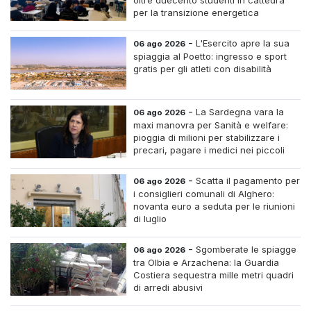
oltre duecento studenti in cattedra
per la transizione energetica
-
L'Esercito apre la sua
06 ago 2026
spiaggia al Poetto: ingresso e sport
gratis per gli atleti con disabilità
-
La Sardegna vara la
06 ago 2026
maxi manovra per Sanità e welfare:
pioggia di milioni per stabilizzare i
precari, pagare i medici nei piccoli
centri e assumere infermieri fissi nelle
case di riposo.
-
Scatta il pagamento per
06 ago 2026
i consiglieri comunali di Alghero:
novanta euro a seduta per le riunioni
di luglio
-
Sgomberate le spiagge
06 ago 2026
tra Olbia e Arzachena: la Guardia
Costiera sequestra mille metri quadri
di arredi abusivi