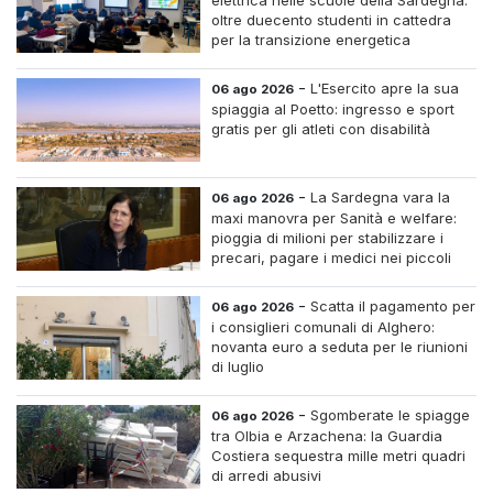
oltre duecento studenti in cattedra
per la transizione energetica
-
L'Esercito apre la sua
06 ago 2026
spiaggia al Poetto: ingresso e sport
gratis per gli atleti con disabilità
-
La Sardegna vara la
06 ago 2026
maxi manovra per Sanità e welfare:
pioggia di milioni per stabilizzare i
precari, pagare i medici nei piccoli
centri e assumere infermieri fissi nelle
case di riposo.
-
Scatta il pagamento per
06 ago 2026
i consiglieri comunali di Alghero:
novanta euro a seduta per le riunioni
di luglio
-
Sgomberate le spiagge
06 ago 2026
tra Olbia e Arzachena: la Guardia
Costiera sequestra mille metri quadri
di arredi abusivi