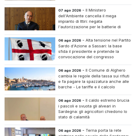
-
Il Ministero
07 ago 2026
dell'Ambiente cancella il mega
impianto di Ittiri: negata
l'autorizzazione per le batterie di
accumulo
-
Alta tensione nel Partito
06 ago 2026
Sardo d'Azione a Sassari: la base
sfida il presidente e pretende la
convocazione del congresso
straordinario
-
Il Comune di Alghero
06 ago 2026
cambia le regole della tassa sui rifiuti
e fa pagare la spazzatura anche alle
barche - Le tariffe e il calcolo
-
Il caldo estremo brucia
06 ago 2026
i pascoli e svuota gli alveari in
Sardegna: gli agricoltori chiedono lo
stato di calamità
-
Terna porta la rete
06 ago 2026
elettrica nelle scuole della Sardegna: