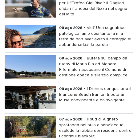
per il “Trofeo Gigi Riva”: il Cagliari
sfida i francesi del Nizza nel segno
del Mito
-
«Io? Una sognatrice
09 ago 2026
patologica: amo così tanto la mia
terra da non aver avuto il coraggio di
abbandonarla»: la parola
all'imprenditrice Sabrina Caredda
-
Bufera sul campo da
09 ago 2026
rugby di Maria Pia ad Alghero: i
Riformatori accusano il Comune di
gestione opaca e silenzio complice
-
I Drones conquistano il
09 ago 2026
Biancone Beach Bar: un tributo ai
Muse convincente e coinvolgente
-
Il sud di Alghero
07 ago 2026
sprofonda nel buio e senz'acqua:
esplode la rabbia dei residenti contro
i continui blackout