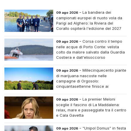
-
La bandiera dei
09 ago 2026
campionati europei di nuoto vola da
Parigi ad Alghero: la Riviera del
Corallo ospiterà l'edizione del 2027
-
Corsa contro il tempo
09 ago 2026
nelle acque di Porto Conte: velista
colto da malore salvato dalla Guardia
Costiera e dall'elisoccorso
-
Millecinquecento piante
09 ago 2026
di marijuana nascoste nelle
campagne di Orgosolo:
cinquantasettenne finisce ai
domiciliari dopo un inseguimento tra i
cespugli
-
La premier Meloni
09 ago 2026
sceglie il fascino di La Maddalena:
relax, mare e passeggiate tra il centro
e Cala Gavetta
-
“Unipol Domus” in festa
09 ago 2026