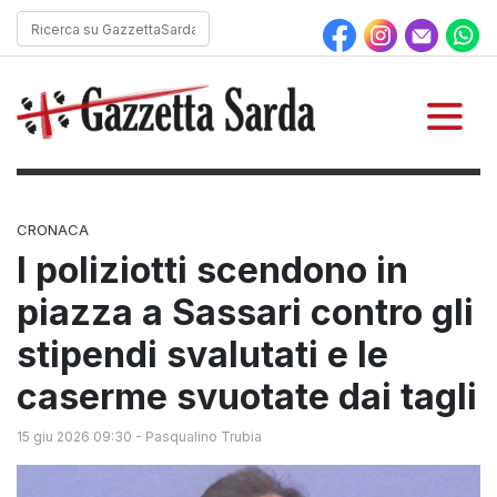
CRONACA
I poliziotti scendono in
piazza a Sassari contro gli
stipendi svalutati e le
caserme svuotate dai tagli
15 giu 2026 09:30
-
Pasqualino Trubia