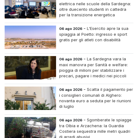
elettrica nelle scuole della Sardegna:
oltre duecento studenti in cattedra
per la transizione energetica
-
L'Esercito apre la sua
06 ago 2026
spiaggia al Poetto: ingresso e sport
gratis per gli atleti con disabilità
-
La Sardegna vara la
06 ago 2026
maxi manovra per Sanità e welfare:
pioggia di milioni per stabilizzare i
precari, pagare i medici nei piccoli
centri e assumere infermieri fissi nelle
case di riposo.
-
Scatta il pagamento per
06 ago 2026
i consiglieri comunali di Alghero:
novanta euro a seduta per le riunioni
di luglio
-
Sgomberate le spiagge
06 ago 2026
tra Olbia e Arzachena: la Guardia
Costiera sequestra mille metri quadri
di arredi abusivi