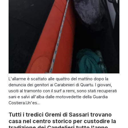
L'allarme è scattato alle quattro del mattino dopo la
denuncia dei genitori ai Carabinieri di Quartu. I giovani,
usciti al tramonto con il surf a remi, sono stati recuperati
sani e salvi all'alba dalle motovedette della Guardia
Costiera.Un'es...
Tutti i tredici Gremi di Sassari trovano
casa nel centro storico per custodire la
tradizione dei Candelieri tutto l'anno