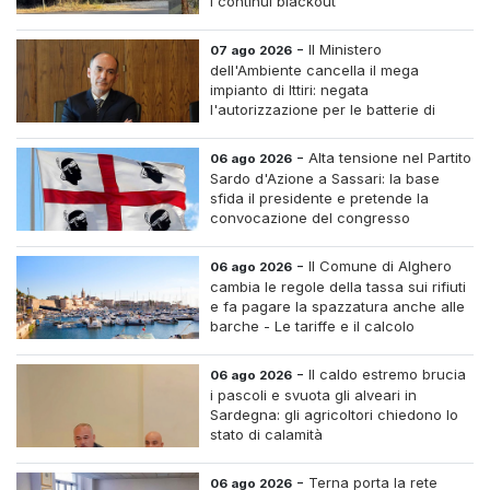
i continui blackout
-
Il Ministero
07 ago 2026
dell'Ambiente cancella il mega
impianto di Ittiri: negata
l'autorizzazione per le batterie di
accumulo
-
Alta tensione nel Partito
06 ago 2026
Sardo d'Azione a Sassari: la base
sfida il presidente e pretende la
convocazione del congresso
straordinario
-
Il Comune di Alghero
06 ago 2026
cambia le regole della tassa sui rifiuti
e fa pagare la spazzatura anche alle
barche - Le tariffe e il calcolo
-
Il caldo estremo brucia
06 ago 2026
i pascoli e svuota gli alveari in
Sardegna: gli agricoltori chiedono lo
stato di calamità
-
Terna porta la rete
06 ago 2026