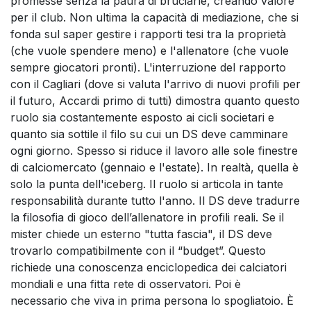
promesse senza la paura di bruciarle, creando valore
per il club. Non ultima la capacità di mediazione, che si
fonda sul saper gestire i rapporti tesi tra la proprietà
(che vuole spendere meno) e l'allenatore (che vuole
sempre giocatori pronti). L'interruzione del rapporto
con il Cagliari (dove si valuta l'arrivo di nuovi profili per
il futuro, Accardi primo di tutti) dimostra quanto questo
ruolo sia costantemente esposto ai cicli societari e
quanto sia sottile il filo su cui un DS deve camminare
ogni giorno. Spesso si riduce il lavoro alle sole finestre
di calciomercato (gennaio e l'estate). In realtà, quella è
solo la punta dell'iceberg. Il ruolo si articola in tante
responsabilità durante tutto l'anno. Il DS deve tradurre
la filosofia di gioco dell’allenatore in profili reali. Se il
mister chiede un esterno "tutta fascia", il DS deve
trovarlo compatibilmente con il “budget”. Questo
richiede una conoscenza enciclopedica dei calciatori
mondiali e una fitta rete di osservatori. Poi è
necessario che viva in prima persona lo spogliatoio. È