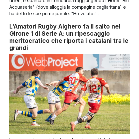
di ieri, è sbarcato in Lombardia raggiungendo l'Hotel "Blu
Acquaseria" (dove alloggia la compagine cagliaritana) e
ha detto le sue prime parole: "Ho voluto il...
L'Amatori Rugby Alghero fa il salto nel
Girone 1 di Serie A: un ripescaggio
meritocratico che riporta i catalani tra le
grandi