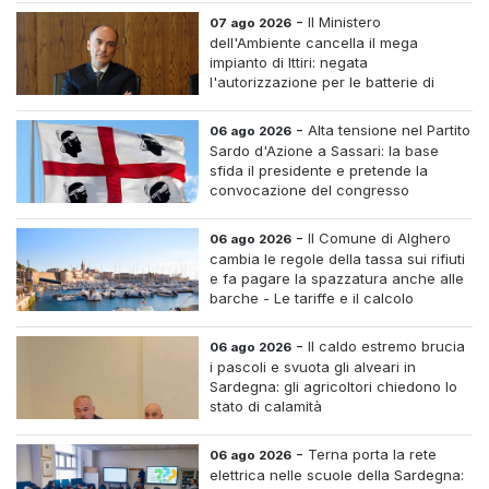
-
Il Ministero
07 ago 2026
dell'Ambiente cancella il mega
impianto di Ittiri: negata
l'autorizzazione per le batterie di
accumulo
-
Alta tensione nel Partito
06 ago 2026
Sardo d'Azione a Sassari: la base
sfida il presidente e pretende la
convocazione del congresso
straordinario
-
Il Comune di Alghero
06 ago 2026
cambia le regole della tassa sui rifiuti
e fa pagare la spazzatura anche alle
barche - Le tariffe e il calcolo
-
Il caldo estremo brucia
06 ago 2026
i pascoli e svuota gli alveari in
Sardegna: gli agricoltori chiedono lo
stato di calamità
-
Terna porta la rete
06 ago 2026
elettrica nelle scuole della Sardegna: