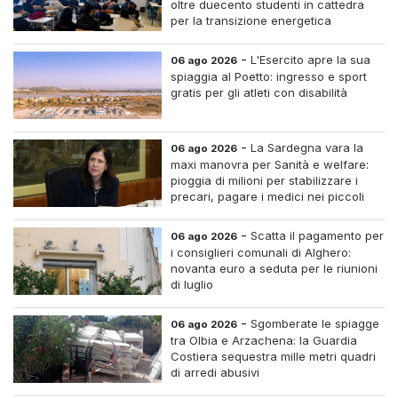
oltre duecento studenti in cattedra
per la transizione energetica
-
L'Esercito apre la sua
06 ago 2026
spiaggia al Poetto: ingresso e sport
gratis per gli atleti con disabilità
-
La Sardegna vara la
06 ago 2026
maxi manovra per Sanità e welfare:
pioggia di milioni per stabilizzare i
precari, pagare i medici nei piccoli
centri e assumere infermieri fissi nelle
case di riposo.
-
Scatta il pagamento per
06 ago 2026
i consiglieri comunali di Alghero:
novanta euro a seduta per le riunioni
di luglio
-
Sgomberate le spiagge
06 ago 2026
tra Olbia e Arzachena: la Guardia
Costiera sequestra mille metri quadri
di arredi abusivi